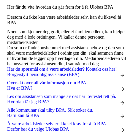
Tall og fakta
Her får du vite hvordan du går frem for å få Ulobas BPA
.
Om Uloba
Kontakt Uloba
Dersom du ikke kan være arbeidsleder selv, kan du likevel få
Supportsenter
BPA
Noen som kjenner deg godt, eller et familiemedlem, kan hjelpe
deg med å lede ordningen. Vi kaller denne personen
medarbeidsleder.
Du som er funksjonshemmet med assistansebehov og den som
skal være medarbeidsleder i ordningen din, skal sammen finne
ut hvordan de legger opp hverdagen din. Medarbeidslederen vil
ha ansvaret for assistansen din, i samråd med deg.
Har du spørsmål om å være arbeidsleder? Kontakt oss her!
Borgerstyrt personlig assistanse (BPA)
Oversikt over all vår informasjon om BPA.
Hva er BPA?
Les om assistansen som mange av oss har lovfestet rett på.
Hvordan får jeg BPA?
Alle kommunar skal tilby BPA. Slik søker du.
Barn kan få BPA
Å være arbeidsleder selv er ikke et krav for å få BPA.
Derfor bør du velge Ulobas BPA