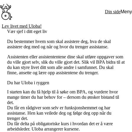
Hopp
til
Din side
Meny
hovedinnhold
Søk:
Lev livet med Uloba!
Vær sjef i ditt eget liv
Hva vi gjør
BPA – Borgerstyrt personlig assistanse
Du bestemmer hvem som skal assistere deg, hva de skal
BPA og kommunen
assistere deg med og når og hvor du trenger assistanse.
Beslutningsstøtteråd
Funksjonsassistanse
Assistenten eller assistententene dine skal utføre oppgaver som
Stolte, sterke og synlige historier
du ville gjort selv, slik du ville gjort det. Slik vil BPA bidra til at
Ti gode grunner til å velge Uloba
du kan styre livet ditt som alle andre i samfunnet. Du skal
Engasjer deg
finne, ansette og lære opp assistentene du trenger.
Bli medlem
Bli assistent
Du har Uloba i ryggen
Kampsaker
Arrangementer
I starten kan du få hjelp til å søke om BPA, og vurdere hvor
Independent Living-festivalen
mange timer du har behov for – dersom du ønsker bistand til
Skansgård-forelesningen
det.
Medlemsrådet
Du får en rådgiver som selv er funksjonshemmet og har
Selvsagt
assistanse. Hen kan veilede deg og følge deg opp når du
Bente Skansgårds Independent Living-fond
trenger det.
Om oss
Du får delta på obligatoriske kurs i hvordan det er å være
Nyheter
arbeidsleder. Uloba arrangerer kursene.