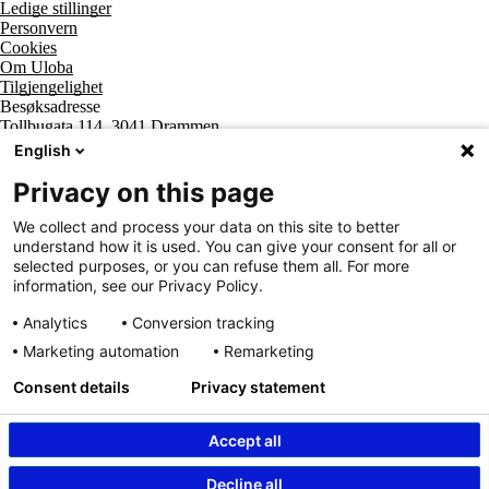
Ledige stillinger
Personvern
Cookies
Om Uloba
Tilgjengelighet
Besøksadresse
Tollbugata 114, 3041 Drammen
Postadresse
English
Postboks 2474 Strømsø, 3003 Drammen
Supportsenter tlf
Privacy on this page
800 20 202
Sentralbord tlf
We collect and process your data on this site to better
32 20 59 10
understand how it is used. You can give your consent for all or
Organisasjonsnummer
selected purposes, or you can refuse them all. For more
963 890 095
information, see our Privacy Policy.
Analytics
Conversion tracking
Marketing automation
Remarketing
Consent details
Privacy statement
Accept all
Innhold beskyttet av © Uloba – Independent Living Norge SA 2026
Decline all