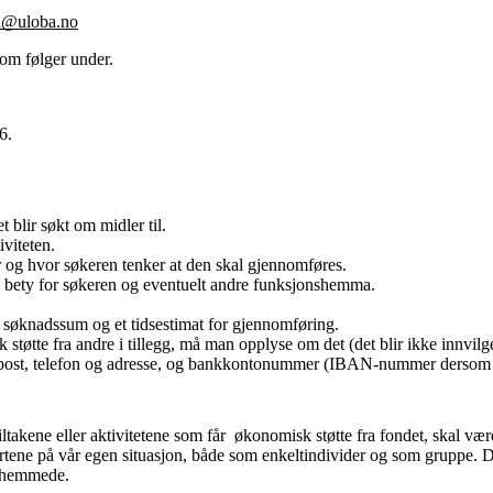
d@uloba.no
 som følger under.
6.
:
et blir søkt om midler til.
iviteten.
år og hvor søkeren tenker at den skal gjennomføres.
il bety for søkeren og eventuelt andre funksjonshemma.
et søknadssum og et tidsestimat for gjennomføring.
øtte fra andre i tillegg, må man opplyse om det (det blir ikke innvilget 
 epost, telefon og adresse, og bankkontonummer (IBAN-nummer dersom 
tiltakene eller aktivitetene som får økonomisk støtte fra fondet, skal vær
ene på vår egen situasjon, både som enkeltindivider og som gruppe. De
onshemmede.