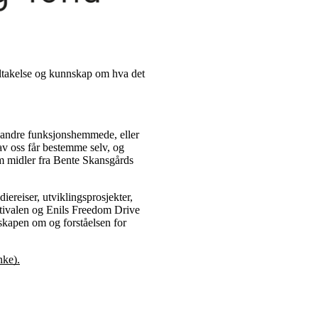
eltakelse og kunnskap om hva det
 andre funksjonshemmede, eller
av oss får bestemme selv, og
m midler fra Bente Skansgårds
diereiser, utviklingsprosjekter,
stivalen og Enils Freedom Drive
nskapen om og forståelsen for
nke).