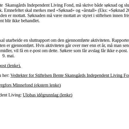
e Skansgårds Independent Living Fond, må skrive både søknad og slutt
sk. Emnefeltet skal merkes med «Søknad» og «årstall» (Eks: «Søknad 20
en er mottatt. Søknaden må være mottatt av styret i stiftelsen innen fris
t blir ikke behandlet.
 skal utarbeide en sluttrapport om den gjennomførte aktiviteten. Rapporten
teten er gjennomført. Hvis aktiviteten går over mer enn et år, må man send
 midler, vil få en e-post om dette. Søkere som får avslag får ikke e-post.
en 9. mai.
ost (lenke).​
u her:
Vedtekter for Stiftelsen Bente Skansgårds Independent Living F
rgfors Minnefond (ekstern lenke)​​​
dent Living:
Ulobas idégrunnlag (lenke)