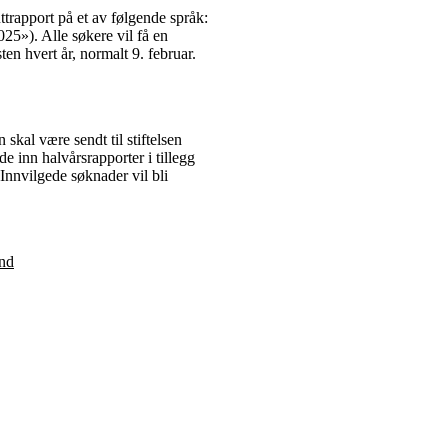
rapport på et av følgende språk:
25»). Alle søkere vil få en
ten hvert år, normalt 9. februar.
 skal være sendt til stiftelsen
e inn halvårsrapporter i tillegg
 Innvilgede søknader vil bli
ond