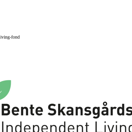
Engasjer deg
iving-fond
Bli medlem
Bli assistent
Kampsaker
Arrangementer
Independent Living-festivalen
Skansgård-forelesningen
Medlemsrådet
Selvsagt
Bente Skansgårds Independent Living-fond