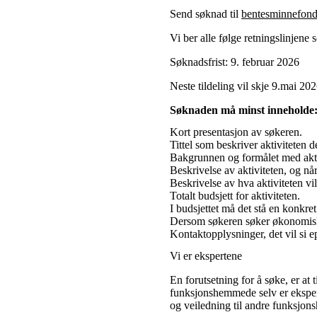
Send søknad til
bentesminnefon
Vi ber alle følge retningslinjene
Søknadsfrist: 9. februar 2026
Neste tildeling vil skje 9.mai 202
Søknaden må minst inneholde
Kort presentasjon av søkeren.
Tittel som beskriver aktiviteten d
Bakgrunnen og formålet med akt
Beskrivelse av aktiviteten, og n
Beskrivelse av hva aktiviteten v
Totalt budsjett for aktiviteten.
I budsjettet må det stå en konkr
Dersom søkeren søker økonomisk st
Kontaktopplysninger, det vil si
Vi er ekspertene
En forutsetning for å søke, er at 
funksjonshemmede selv er ekspert
og veiledning til andre funksj