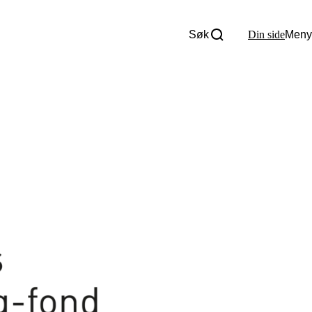
Søk
Din side
Meny
Om oss
Nyheter
Tall og fakta
Om Uloba
Kontakt Uloba
Supportsenter