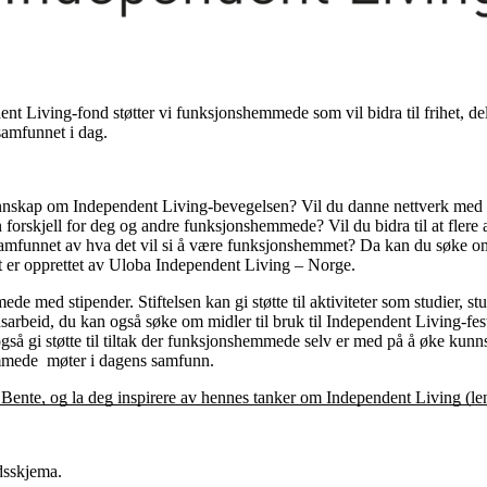
t Living-fond støtter vi funksjonshemmede som vil bidra til frihet, d
samfunnet i dag.
nnskap om Independent Living-bevegelsen? Vil du danne nettverk med
forskjell for deg og andre funksjonshemmede? Vil du bidra til at flere 
 samfunnet av hva det vil si å være funksjonshemmet? Da kan du søke o
 er opprettet av Uloba Independent Living – Norge.
e med stipender. Stiftelsen kan gi støtte til aktiviteter som studier, stu
sarbeid, du kan også søke om midler til bruk til Independent Living-fe
også gi støtte til tiltak der funksjonshemmede selv er med på å øke kun
mmede møter i dagens samfunn.
Bente, og la deg inspirere av hennes tanker om Independent Living (le
adsskjema.