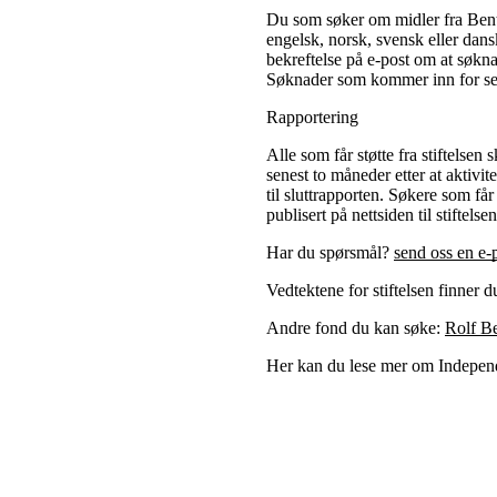
Du som søker om midler fra Bent
engelsk, norsk, svensk eller dan
bekreftelse på e-post om at søknad
Søknader som kommer inn for sen
Rapportering
Alle som får støtte fra stiftelsen
senest to måneder etter at aktivi
til sluttrapporten. Søkere som får
publisert på nettsiden til stiftels
Har du spørsmål?
send oss en e-p
Vedtektene for stiftelsen finner d
Andre fond du kan søke:
Rolf Be
Her kan du lese mer om Indepen