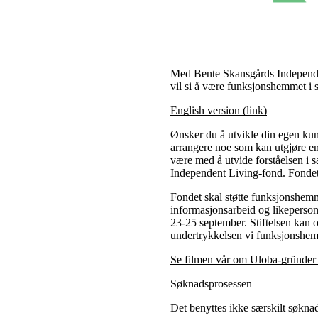
Med Bente Skansgårds Independen
vil si å være funksjonshemmet i 
English version (link)
Ønsker du å utvikle din egen ku
arrangere noe som kan utgjøre en 
være med å utvide forståelsen i
Independent Living-fond. Fondet
Fondet skal støtte funksjonshemmed
informasjonsarbeid og likeperson
23-25 september. Stiftelsen kan 
undertrykkelsen vi funksjonshe
Se filmen vår om Uloba-gründer 
Søknadsprosessen
Det benyttes ikke særskilt søkn