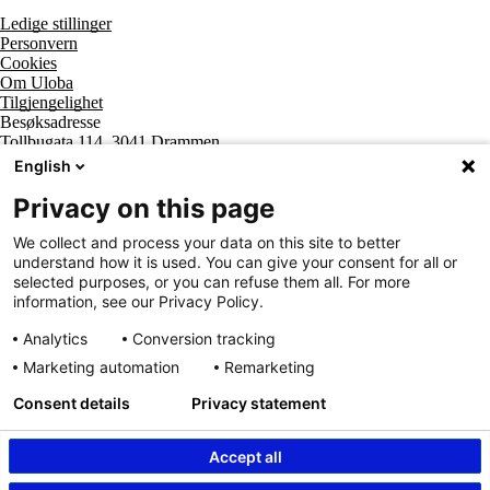
Tall og fakta
Ledige stillinger
Om Uloba
Personvern
Kontakt Uloba
Cookies
Supportsenter
Om Uloba
Tilgjengelighet
Besøksadresse
Tollbugata 114, 3041 Drammen
Postadresse
English
Postboks 2474 Strømsø, 3003 Drammen
Supportsenter tlf
Privacy on this page
800 20 202
Sentralbord tlf
We collect and process your data on this site to better
32 20 59 10
understand how it is used. You can give your consent for all or
Organisasjonsnummer
selected purposes, or you can refuse them all. For more
963 890 095
information, see our Privacy Policy.
Analytics
Conversion tracking
Marketing automation
Remarketing
Consent details
Privacy statement
Accept all
Innhold beskyttet av © Uloba – Independent Living Norge SA 2026