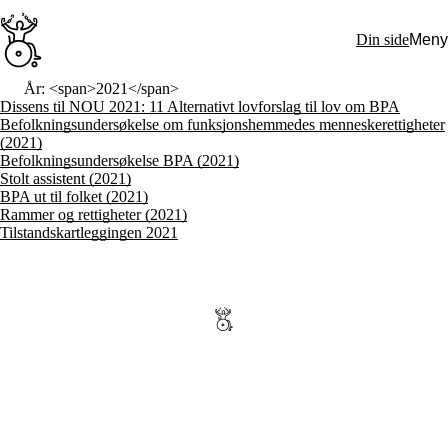
Hopp
til
Din side
Meny
hovedinnhold
Søk:
År: <span>2021</span>
Dissens til NOU 2021: 11 Alternativt lovforslag til lov om BPA
Hva vi gjør
Befolkningsundersøkelse om funksjonshemmedes menneskerettigheter
BPA – Borgerstyrt personlig assistanse
(2021)
BPA og kommunen
Befolkningsundersøkelse BPA (2021)
Beslutningsstøtteråd
Stolt assistent (2021)
Funksjonsassistanse
BPA ut til folket (2021)
Stolte, sterke og synlige historier
Rammer og rettigheter (2021)
Ti gode grunner til å velge Uloba
Tilstandskartleggingen 2021
Engasjer deg
Bli medlem
Bli assistent
Kampsaker
Arrangementer
Independent Living-festivalen
Skansgård-forelesningen
Medlemsrådet
Selvsagt
Bente Skansgårds Independent Living-fond
Om oss
Nyheter