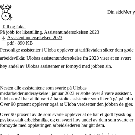
Hopp
til
Din side
Meny
hovedinnhold
Søk:
Tall og fakta
På jobb for likestilling. Assistentundersøkelsen 2023
Hva vi gjør
Assistentundersøkelsen 2023
BPA – Borgerstyrt personlig assistanse
pdf · 890 KB
BPA og kommunen
Personlige assistenter i Uloba opplever at tariffavtalen sikrer dem gode
Beslutningsstøtteråd
Funksjonsassistanse
arbeidsvilkår. Ulobas assistentundersøkelse fra 2023 viser at en svært
Stolte, sterke og synlige historier
høy andel av Ulobas assistenter er fornøyd med jobben sin.
Ti gode grunner til å velge Uloba
Engasjer deg
Bli medlem
Bli assistent
Nesten alle assistentene som svarte på Ulobas
Kampsaker
medarbeiderundersøkelse i januar 2023 er stolte over å være assistent.
Arrangementer
Ulobas mål har alltid vært å ha stolte assistenter som liker å gå på jobb.
Independent Living-festivalen
Over 90 prosent opplever også at Uloba verdsetter den jobben de gjør.
Skansgård-forelesningen
Medlemsrådet
Over 90 prosent av de som svarte opplever at de har et godt fysisk og
Selvsagt
psykososialt arbeidsmiljø, og en svært høy andel av dem som svarte er
Bente Skansgårds Independent Living-fond
fornøyde med opplæringen arbeidslederen har gitt dem.
Om oss
Nyheter