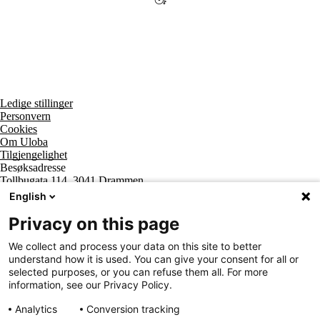
Ledige stillinger
Personvern
Cookies
Om Uloba
Tilgjengelighet
Besøksadresse
Tollbugata 114, 3041 Drammen
Postadresse
English
Postboks 2474 Strømsø, 3003 Drammen
Supportsenter tlf
Privacy on this page
800 20 202
Sentralbord tlf
We collect and process your data on this site to better
32 20 59 10
understand how it is used. You can give your consent for all or
Organisasjonsnummer
selected purposes, or you can refuse them all. For more
963 890 095
information, see our Privacy Policy.
Analytics
Conversion tracking