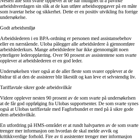
Nesten alle som svarte opplever at de har mulighet til å påvirke
Tall og fakta
arbeidshverdagen sin slik at de kan utføre arbeidsoppgaver på en måte
Om Uloba
som ivaretar helse og sikkerhet. Dette er en positiv utvikling fra forrige
Kontakt Uloba
undersøkelse.
Supportsenter
Godt arbeidsmiljø
Arbeidslederen i en BPA-ordning er personen med assistansebehov
eller en nærstående. Uloba pålegger alle arbeidsledere å gjennomføre
arbeidslederkurs. Mange arbeidsledere har ikke gjennomgått noen
ytterligere lederopplæring. Over 90 prosent av assistentene som svarte
opplever at arbeidslederen er en god leder.
Undersøkelsen viser også at de aller fleste som svarer opplever at de
bidrar til at den de assisterer blir likestilt og kan leve et selvstendig liv.
Tariffavtale sikrer gode arbeidsvilkår
Videre opplever nesten 90 prosent av de som svarte på undersøkelsen
at de får god oppfølging fra Ulobas supportsenter. De som svarte synes
også at Ulobas tariffavtale med Fagforbundet er med på å sikre gode
dem arbeidsvilkår.
En utfordring på HMS-området er at rundt halvparten av de som svarte
trenger mer informasjon om hvordan de skal melde avvik og
kritikkverdige forhold. Fire av ti assistenter trenger mer informasjon