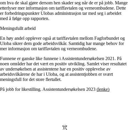
om hva de skal gjøre dersom hen skader seg når de er på jobb. Mange
etterlyser mer informasjon om tariffavtalen og verneombudene. Dette
er forbedringspunkter Ulobas administrasjon tar med seg i arbeidet
med å følge opp rapporten.
Meningsfullt arbeid
En høy andel opplever også at tariffavtalen mellom Fagforbundet og
Uloba sikrer dem gode arbeidsvilkår. Samtidig har mange behov for
mer informasjon om tariffavtalen og verneombudene.
Funnene er ganske like funnene i Assistentundersøkelsen 2021. På
noen områder har det vært en positiv utvikling. Samlet viser resultatet
av undersøkelsen at assistentene har en positiv opplevelse av
arbeidsvilkårene de har i Uloba, og at assistentjobben er svært
meningsfull for det store flertallet.
På jobb for likestilling. Assistentundersøkelsen 2023
(lenk
e)