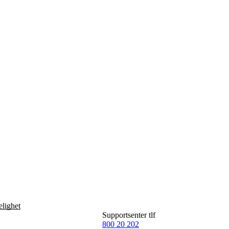
Engasjer deg
Bli medlem
Bli assistent
Kampsaker
Arrangementer
Independent Living-festivalen
Skansgård-forelesningen
Medlemsrådet
Selvsagt
Bente Skansgårds Independent Living-fond
elighet
Supportsenter tlf
800 20 202