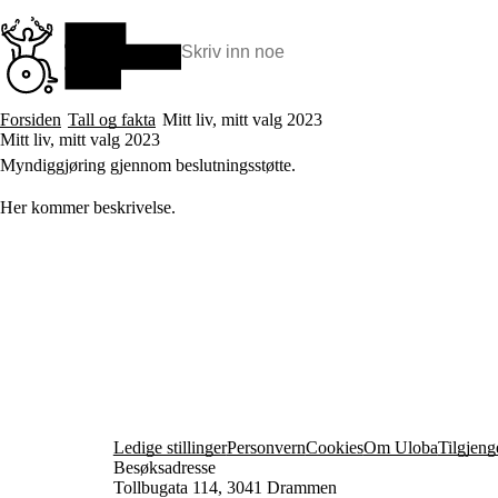
Hopp
til
hovedinnhold
Søk:
Hva vi gjør
Forsiden
Tall og fakta
Mitt liv, mitt valg 2023
BPA – Borgerstyrt personlig assistanse
Mitt liv, mitt valg 2023
BPA og kommunen
Myndiggjøring gjennom beslutningsstøtte.
Beslutningsstøtteråd
Funksjonsassistanse
Her kommer beskrivelse.
Stolte, sterke og synlige historier
Ti gode grunner til å velge Uloba
Ledige stillinger
Personvern
Cookies
Om Uloba
Tilgjeng
Besøksadresse
Tollbugata 114, 3041 Drammen