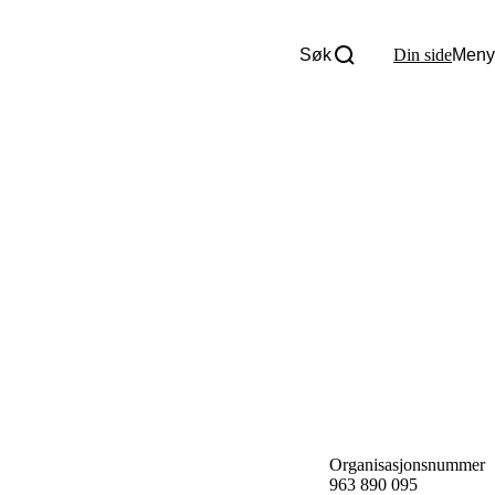
Søk
Din side
Meny
Om oss
Nyheter
Tall og fakta
Om Uloba
Kontakt Uloba
Supportsenter
Organisasjonsnummer
963 890 095