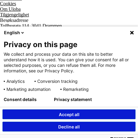
Cookies
Om Uloba
Tilgjengelighet
Besøksadresse
Tollbugata 114, 3041 Drammen
Postadresse
English
Postboks 2474 Strømsø, 3003 Drammen
Supportsenter tlf
Privacy on this page
800 20 202
Sentralbord tlf
We collect and process your data on this site to better
32 20 59 10
understand how it is used. You can give your consent for all or
Organisasjonsnummer
selected purposes, or you can refuse them all. For more
963 890 095
information, see our Privacy Policy.
Analytics
Conversion tracking
Marketing automation
Remarketing
Consent details
Privacy statement
Accept all
Innhold beskyttet av © Uloba – Independent Living Norge SA 2026
Decline all