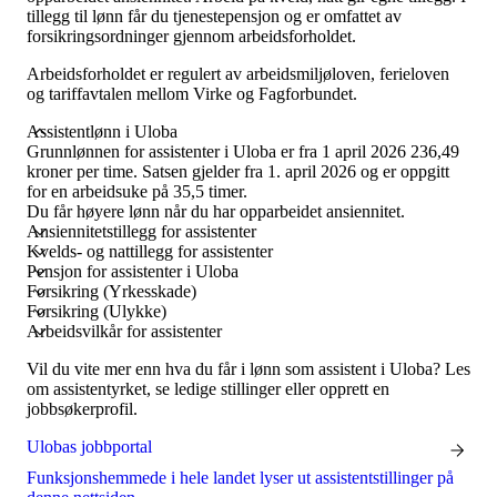
Tall og fakta
tillegg til lønn får du tjenestepensjon og er omfattet av
Om Uloba
forsikringsordninger gjennom arbeidsforholdet.
Kontakt Uloba
Supportsenter
Arbeidsforholdet er regulert av arbeidsmiljøloven, ferieloven
og tariffavtalen mellom Virke og Fagforbundet.
Assistentlønn i Uloba
Grunnlønnen for assistenter i Uloba er fra 1 april 2026
236,49
kroner per time
. Satsen gjelder fra 1. april 2026 og er oppgitt
for en arbeidsuke på 35,5 timer.
Du får høyere lønn når du har opparbeidet ansiennitet.
Ansiennitetstillegg for assistenter
Kvelds- og nattillegg for assistenter
Pensjon for assistenter i Uloba
Forsikring (Yrkesskade)
Forsikring (Ulykke)
Arbeidsvilkår for assistenter
Vil du vite mer enn hva du får i lønn som assistent i Uloba? Les
om assistentyrket, se ledige stillinger eller opprett en
jobbsøkerprofil.
Ulobas jobbportal
Funksjonshemmede i hele landet lyser ut assistentstillinger på