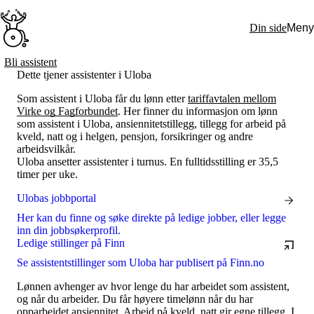
Hopp
til
Din side
Meny
hovedinnhold
Søk:
Bli assistent
Dette tjener assistenter i Uloba
Hva vi gjør
BPA – Borgerstyrt personlig assistanse
Som assistent i Uloba får du lønn etter
tariffavtalen mellom
BPA og kommunen
Virke og Fagforbundet
. Her finner du informasjon om lønn
Beslutningsstøtteråd
som assistent i Uloba, ansiennitetstillegg, tillegg for arbeid på
Funksjonsassistanse
kveld, natt og i helgen, pensjon, forsikringer og andre
Stolte, sterke og synlige historier
arbeidsvilkår.
Ti gode grunner til å velge Uloba
Uloba ansetter assistenter i turnus. En fulltidsstilling er 35,5
Engasjer deg
timer per uke.
Bli medlem
Bli assistent
Ulobas jobbportal
Kampsaker
Arrangementer
Her kan du finne og søke direkte på ledige jobber, eller legge
Independent Living-festivalen
inn din jobbsøkerprofil.
Skansgård-forelesningen
Ledige stillinger på Finn
Medlemsrådet
Se assistentstillinger som Uloba har publisert på Finn.no
Selvsagt
Bente Skansgårds Independent Living-fond
Lønnen avhenger av hvor lenge du har arbeidet som assistent,
Om oss
og når du arbeider. Du får høyere timelønn når du har
Nyheter
opparbeidet ansiennitet. Arbeid på kveld, natt gir egne tillegg. I