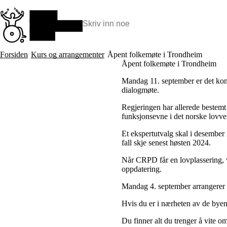
Hopp
til
hovedinnhold
Søk:
Hva vi gjør
Forsiden
Kurs og arrangementer
Åpent folkemøte i Trondheim
BPA – Borgerstyrt personlig assistanse
Åpent folkemøte i Trondheim
BPA og kommunen
Mandag 11. september er det komm
Beslutningsstøtteråd
dialogmøte.
Funksjonsassistanse
Stolte, sterke og synlige historier
Regjeringen har allerede bestem
Ti gode grunner til å velge Uloba
funksjonsevne i det norske lovve
Et ekspertutvalg skal i desember 
fall skje senest høsten 2024.
Når CRPD får en lovplassering, v
oppdatering.
Mandag 4. september arrangerer 
Hvis du er i nærheten av de byen
Du finner alt du trenger å vite o