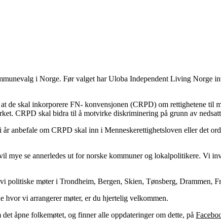
Engasjer deg
Bli medlem
Bli assistent
unevalg i Norge. Før valget har Uloba Independent Living Norge invite
Kampsaker
Arrangementer
Independent Living-festivalen
t at de skal inkorporere FN- konvensjonen (CRPD) om rettighetene til 
Skansgård-forelesningen
rket. CRPD skal bidra til å motvirke diskriminering på grunn av nedsat
Medlemsrådet
Selvsagt
i år anbefale om CRPD skal inn i Menneskerettighetsloven eller det ordi
Bente Skansgårds Independent Living-fond
il mye se annerledes ut for norske kommuner og lokalpolitikere. Vi inv
vi politiske møter i Trondheim, Bergen, Skien, Tønsberg, Drammen, F
e hvor vi arrangerer møter, er du hjertelig velkommen.
m det åpne folkemøtet, og finner alle oppdateringer om dette, på
Faceboo