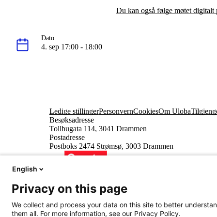
Du kan også følge møtet digitalt
Dato
4. sep 17:00 - 18:00
Ledige stillinger
Personvern
Cookies
Om Uloba
Tilgjeng
Besøksadresse
Tollbugata 114, 3041 Drammen
Postadresse
Postboks 2474 Strømsø, 3003 Drammen
English
Privacy on this page
We collect and process your data on this site to better understan
them all. For more information, see our Privacy Policy.