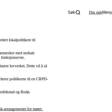
Søk
Din side
Meny
Om oss
Nyheter
Tall og fakta
rt lokalpolitikere til
Om Uloba
Kontakt Uloba
Supportsenter
mennesker med nedsatt
t funksjonsevne.
nære lovverket. Dette vil å så
iterer politikerne til en CRPD-
redrikstad og Bodø.
k-arrangementet for møtet.