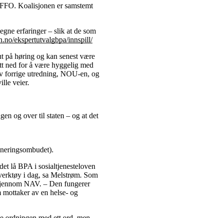
 i FFO. Koalisjonen er samstemt
 egne erfaringer – slik at de som
en.no/ekspertutvalgbpa/innspill/
ut på høring og kan senest være
satt ned for å være hyggelig med
 av forrige utredning, NOU-en, og
ille veier.
n og over til staten – og at det
mineringsombudet).
t lå BPA i sosialtjenesteloven
ngsverktøy i dag, sa Melstrøm. Som
g gjennom NAV. – Den fungerer
om mottaker av en helse- og
kke ordningen med ett ord, men