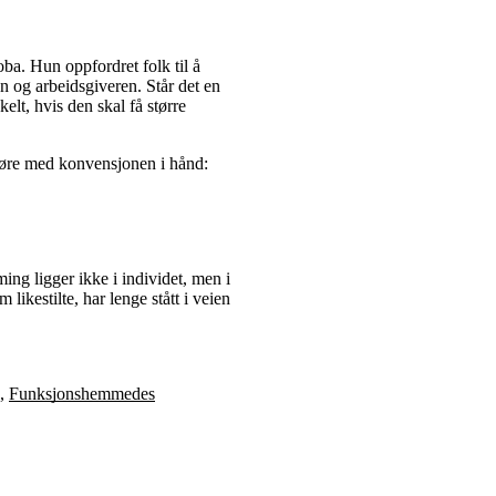
oba. Hun oppfordret folk til å
 og arbeidsgiveren. Står det en
lt, hvis den skal få større
øre med konvensjonen i hånd:
g ligger ikke i individet, men i
kestilte, har lenge stått i veien
,
Funksjonshemmedes