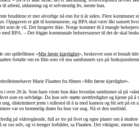
en til arbeid, utdanning og et selvstendig liv, mente hun.
e bruddene er mer alvorlige nå enn for ti år siden. Flere kommuner 
ger. Oppgaven er gitt til kommunene, og BPA skal være likt uansett hv
det som de vil. Det fungerer ikke. Norge kommer til å mangle helseper
med BPA. – Det frigjør kommunale helseressurser til det de skal brukes
e om spillefilmen «
Min første kjærlighet
», beskrevet som et brutalt tid
aatten fortalte om en film som vil snu samfunnets syn på funksjonsh
drolleinnehaver Marie Flaatten fra filmen «Min første kjærlighet».
lm i over 20 år. Som barn visste hun ikke hvordan samfunnet så på «så
livet som en selvfølge. Da hun selv møtte urettferdighet og kjente på å
ung, diskriminert jente i rullestol til å ta med kamera og bli sett på en 
miere var en hemmelig drøm fra hun var ung. Nå er den innfridd.
, ferdig på videregående, full av tro på livet og egne planer om å studere 
å se oss selv, og vi trenger forbilder, sa Flaatten. Det viktigste, mente h