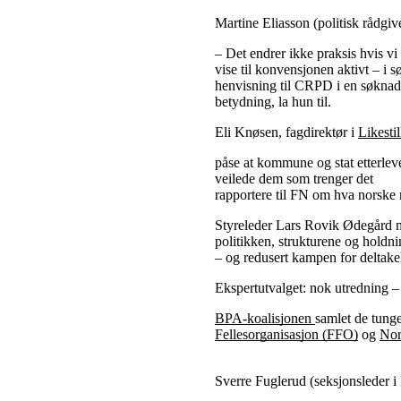
Martine Eliasson (politisk rådgiv
– Det endrer ikke praksis hvis vi
vise til konvensjonen aktivt – i
henvisning til CRPD i en søknad, 
betydning, la hun til.
Eli Knøsen, fagdirektør i
Likesti
påse at kommune og stat etterleve
veilede dem som trenger det
rapportere til FN om hva norske my
Styreleder Lars Rovik Ødegård m
politikken, strukturene og holdn
– og redusert kampen for deltakel
Ekspertutvalget: nok utredning –
BPA-koalisjonen
samlet de tung
Fellesorganisasjon (FFO)
og
Nor
Sverre Fuglerud (seksjonsleder i