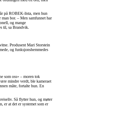
står på ROBEK-lista, men hun
or man bor. – Men samfunnet har
sonell, og mange
 til, sa Brandvik.
svitne. Produsent Mari Storstein
emmede, og funksjonshemmedes
nne som oss» – moren tok
 være mindre verdt, ble kameraet
annen måte, fortalte hun. En
reiseliv. Så flytter hun, og møter
un, er at det er systemet som er