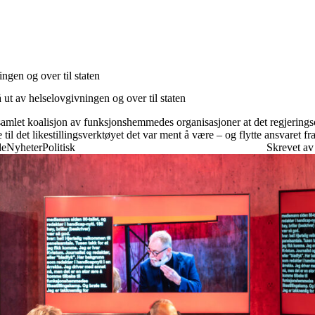
ngen og over til staten
Engasjer deg
Bli medlem
ut av helselovgivningen og over til staten
Bli assistent
Kampsaker
 samlet koalisjon av funksjonshemmedes organisasjoner at det regjerin
Arrangementer
 til det likestillingsverktøyet det var ment å være – og flytte ansvaret f
Independent Living-festivalen
de
Nyheter
Politisk
Skrevet a
Skansgård-forelesningen
Medlemsrådet
Selvsagt
Bente Skansgårds Independent Living-fond