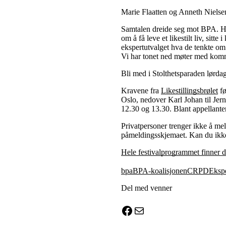
Marie Flaatten og Anneth Nielsen
Samtalen dreide seg mot BPA. Hel
om å få leve et likestilt liv, s
ekspertutvalget hva de tenkte om 
Vi har tonet ned møter med kommu
Bli med i Stolthetsparaden lørda
Kravene fra
Likestillingsbrølet
fø
Oslo, nedover Karl Johan til Jer
12.30 og 13.30. Blant appellante
Privatpersoner trenger ikke å mel
påmeldingsskjemaet. Kan du ikke
Hele festivalprogrammet finner d
bpa
BPA-koalisjonen
CRPD
Ekspe
Del med venner
X
Facebook
E-post