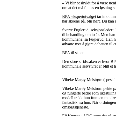
– Vi blir beskyldt for å være ue
om at det må finnes en løsning so
BPA-ekspertutvalget
tar imot inn
har skoene på, blir hørt. Du kan s
Sverre Fuglerud, seksjonsleder i
til behandling om to år. Men han 
kommunene, sa Fuglerud. Han håpet
advarte mot å gjøre debatten til et 
BPA til staten
Den store stridssaken er hvor 
kommunale selvstyret er blitt et h
Vibeke Marøy Melstrøm (spesialrå
Vibeke Marøy Melstrøm pekte på 
og fungerte bedre som likestilling
modell trakk hun fram en mindre
fantastisk, sa hun. Når ordningen 
omsorgstjeneste.
Eli Knøsen i LDO satte det på sp