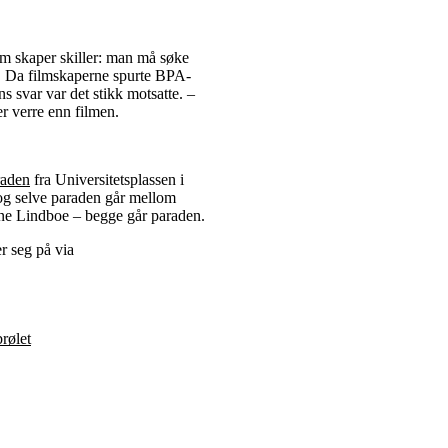
om skaper skiller: man må søke
e. Da filmskaperne spurte BPA-
s svar var det stikk motsatte. –
r verre enn filmen.
raden
fra Universitetsplassen i
 og selve paraden går mellom
Anne Lindboe – begge går paraden.
r seg på via
brølet