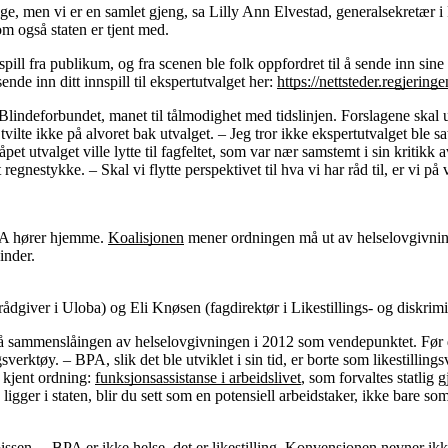
nige, men vi er en samlet gjeng, sa Lilly Ann Elvestad, generalsekretær
m også staten er tjent med.
spill fra publikum, og fra scenen ble folk oppfordret til å sende inn sine
ende inn ditt innspill til ekspertutvalget her:
https://nettsteder.regjering
 Blindeforbundet, manet til tålmodighet med tidslinjen. Forslagene skal 
tvilte ikke på alvoret bak utvalget. – Jeg tror ikke ekspertutvalget ble 
 utvalget ville lytte til fagfeltet, som var nær samstemt i sin kritikk
regnestykke. – Skal vi flytte perspektivet til hva vi har råd til, er vi på v
BPA hører hjemme.
Koalisjonen
mener ordningen må ut av helselovgivninge
inder.
dgiver i Uloba) og Eli Knøsen (fagdirektør i Likestillings- og diskri
sammenslåingen av helselovgivningen i 2012 som vendepunktet. Før de
sverktøy. – BPA, slik det ble utviklet i sin tid, er borte som likestilli
 kjent ordning:
funksjonsassistanse i arbeidslivet
, som forvaltes statli
ligger i staten, blir du sett som en potensiell arbeidstaker, ikke bare s
issen. – BPA er ikke helse, det er likestilling. Konvensjonen nevner i