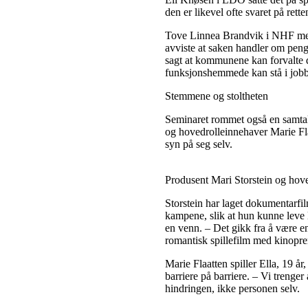
den er likevel ofte svaret på rett
Tove Linnea Brandvik i NHF ment
avviste at saken handler om pen
sagt at kommunene kan forvalte 
funksjonshemmede kan stå i jobb 
Stemmene og stoltheten
Seminaret rommet også en samtal
og hovedrolleinnehaver Marie Fl
syn på seg selv.
Produsent Mari Storstein og hove
Storstein har laget dokumentarfi
kampene, slik at hun kunne leve 
en venn. – Det gikk fra å være en 
romantisk spillefilm med kinopre
Marie Flaatten spiller Ella, 19 år
barriere på barriere. – Vi trenger 
hindringen, ikke personen selv.