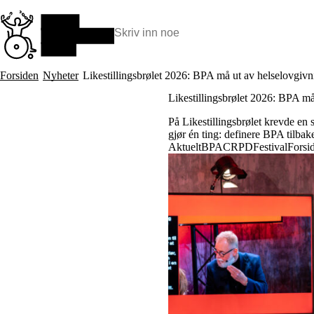
Hopp
til
hovedinnhold
Søk:
Hva vi gjør
Forsiden
Nyheter
Likestillingsbrølet 2026: BPA må ut av helselovgivni
BPA – Borgerstyrt personlig assistanse
Likestillingsbrølet 2026: BPA må 
BPA og kommunen
Beslutningsstøtteråd
På Likestillingsbrølet krevde en
Funksjonsassistanse
gjør én ting: definere BPA tilbake
Stolte, sterke og synlige historier
Aktuelt
BPA
CRPD
Festival
Forsi
Ti gode grunner til å velge Uloba