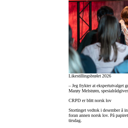
Likestillingsbrølet 2026
– Jeg frykter at ekspertutvalget g
Marøy Melstrøm, spesialrådgiver
CRPD er blitt norsk lov
Stortinget vedtok i desember å 
foran annen norsk lov. På papire
tirsdag.