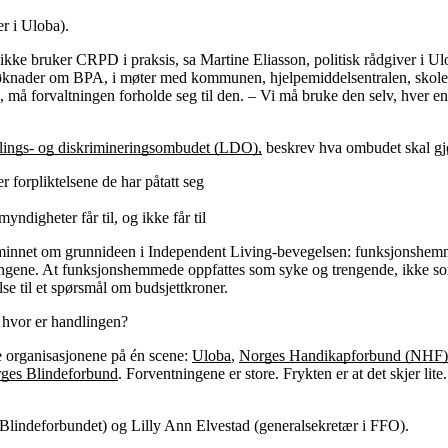
er i Uloba).
 ikke bruker CRPD i praksis, sa Martine Eliasson, politisk rådgiver i Ul
 søknader om BPA, i møter med kommunen, hjelpemiddelsentralen, skolen
må forvaltningen forholde seg til den. – Vi må bruke den selv, hver enke
llings- og diskrimineringsombudet (LDO),
beskrev hva ombudet skal gj
r forpliktelsene de har påtatt seg
ndigheter får til, og ikke får til
innet om grunnideen i Independent Living-bevegelsen: funksjonshemmin
ingene. At funksjonshemmede oppfattes som syke og trengende, ikke som li
se til et spørsmål om budsjettkroner.
 hvor er handlingen?
e organisasjonene på én scene:
Uloba
,
Norges Handikapforbund (NHF)
ges Blindeforbund
. Forventningene er store. Frykten er at det skjer lite.
 Blindeforbundet) og Lilly Ann Elvestad (generalsekretær i FFO).