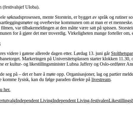
 (festivalsjef Uloba).
e søknadsprosessen, mente Storstein, er bygget av språk og rutiner s
itte i kartleggingsmøter og overbevise kommunen om at man er et mennesk
filmen, var tilbakemeldingen at den måtte være satt på spissen. Storstein
nen for å gjøre det mer troverdig. Virkeligheten mange forteller om, e
g
res videre i gatene allerede dagen etter. Lørdag 13. juni går
Stolthetspa
nbanetorget. Markeringen på Universitetsplassen starter klokken 11.30,
ne er kultur- og likestillingsminister Lubna Jaffery og Oslo-ordfører 
de seg på – det er bare å møte opp. Organisasjoner, lag og partier melde
 komme fysisk, kan du følge paraden direkte på
livestream
.
u her.
rtutvalg
Independent Living
Independent Living-festivalen
Likestillings