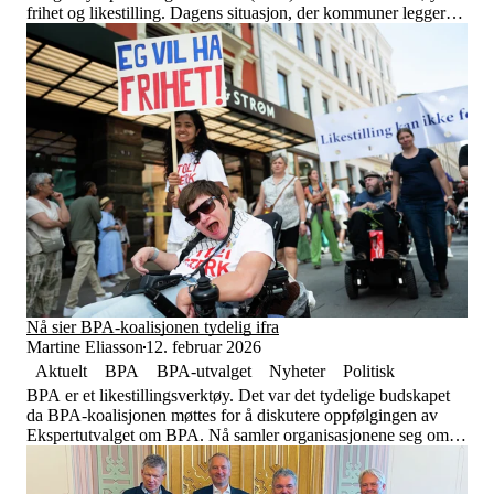
frihet og likestilling. Dagens situasjon, der kommuner legger
seg på et minimumsnivå, skaper en urett i hverdagen som
ekspertutvalget nå må ta tak i.
Nå sier BPA-koalisjonen tydelig ifra
Martine Eliasson
12. februar 2026
Aktuelt
BPA
BPA-utvalget
Nyheter
Politisk
BPA er et likestillingsverktøy. Det var det tydelige budskapet
da BPA-koalisjonen møttes for å diskutere oppfølgingen av
Ekspertutvalget om BPA. Nå samler organisasjonene seg om et
felles innspill for å sikre at selvbestemmelse, rettigheter og
likestilling ikke forsvinner i diskusjoner om organisering og