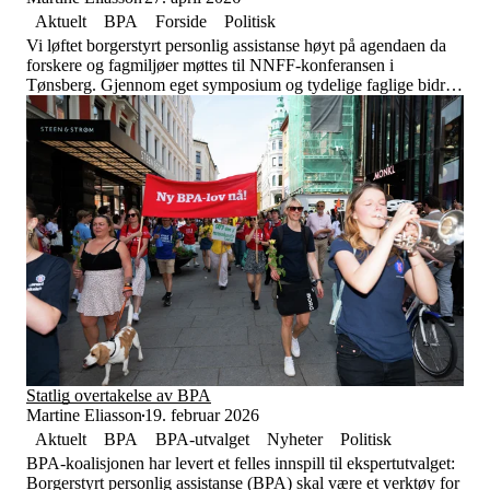
Aktuelt
BPA
Forside
Politisk
Vi løftet borgerstyrt personlig assistanse høyt på agendaen da
forskere og fagmiljøer møttes til NNFF-konferansen i
Tønsberg. Gjennom eget symposium og tydelige faglige bidrag
satte vi søkelys på gapet mellom rettigheter og praksis, og hva
som må til for at BPA faktisk skal sikre frihet, selvbestemmelse
og deltakelse.
Statlig overtakelse av BPA
Martine Eliasson
19. februar 2026
Aktuelt
BPA
BPA-utvalget
Nyheter
Politisk
BPA-koalisjonen har levert et felles innspill til ekspertutvalget:
Borgerstyrt personlig assistanse (BPA) skal være et verktøy for