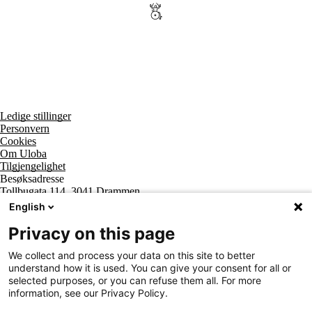
Ledige stillinger
Personvern
Cookies
Om Uloba
Tilgjengelighet
Besøksadresse
Tollbugata 114, 3041 Drammen
Postadresse
English
Postboks 2474 Strømsø, 3003 Drammen
Supportsenter tlf
Privacy on this page
800 20 202
Sentralbord tlf
We collect and process your data on this site to better
32 20 59 10
understand how it is used. You can give your consent for all or
Organisasjonsnummer
selected purposes, or you can refuse them all. For more
963 890 095
information, see our Privacy Policy.