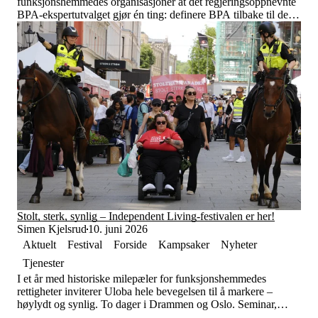
funksjonshemmedes organisasjoner at det regjeringsoppnevnte
BPA-ekspertutvalget gjør én ting: definere BPA tilbake til det
likestillingsverktøyet det var ment å være – og flytte ansvaret
fra kommunene til staten.
Stolt, sterk, synlig – Independent Living-festivalen er her!
Simen Kjelsrud
10. juni 2026
Aktuelt
Festival
Forside
Kampsaker
Nyheter
Tjenester
I et år med historiske milepæler for funksjonshemmedes
rettigheter inviterer Uloba hele bevegelsen til å markere –
høylydt og synlig. To dager i Drammen og Oslo. Seminar,
parade og fest. Bli med 12. og 13. juni.