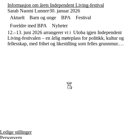
Informasjon om årets Independent Living-festival
Sarah Naomi Lunner
30. januar 2026
Aktuelt
Barn og unge
BPA
Festival
Foreldre med BPA
Nyheter
12.–13. juni 2026 arrangerer vi i Uloba igjen Independent
Living-festivalen – en årlig møteplass for politikk, kultur og
fellesskap, med frihet og likestilling som felles grunnmur.
Festivalen samler mennesker fra hele landet som kjemper for
retten til å leve frie liv, med kontroll over egne valg og full
deltakelse i samfunnet.
Ledige stillinger
Personvern