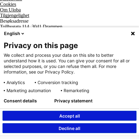
Cookies
Om Uloba
Tilgjengelighet
Besøksadresse
Tollbugata 114, 3041 Drammen
Postadresse
English
Postboks 2474 Strømsø, 3003 Drammen
Supportsenter tlf
Privacy on this page
800 20 202
Sentralbord tlf
We collect and process your data on this site to better
32 20 59 10
understand how it is used. You can give your consent for all or
Organisasjonsnummer
selected purposes, or you can refuse them all. For more
963 890 095
information, see our Privacy Policy.
Analytics
Conversion tracking
Marketing automation
Remarketing
Consent details
Privacy statement
Accept all
Innhold beskyttet av © Uloba – Independent Living Norge SA 2026
Decline all