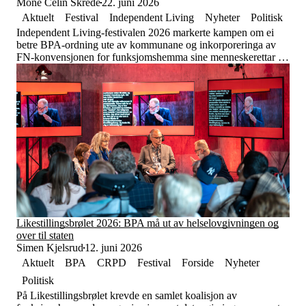
Mone Celin Skrede
22. juni 2026
Tall og fakta
Om Uloba
Aktuelt
Festival
Independent Living
Nyheter
Politisk
Kontakt Uloba
Independent Living-festivalen 2026 markerte kampen om ei
Supportsenter
betre BPA-ordning ute av kommunane og inkorporeringa av
FN-konvensjonen for funksjomshemma sine menneskerettar i
norsk lov.
Likestillingsbrølet 2026: BPA må ut av helselovgivningen og
over til staten
Simen Kjelsrud
12. juni 2026
Aktuelt
BPA
CRPD
Festival
Forside
Nyheter
Politisk
På Likestillingsbrølet krevde en samlet koalisjon av