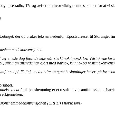
 og tipse radio, TV og aviser om hvor viktig denne saken er for at vi skal
!
Stortinget, der du bruker teksten nedenfor.
Epostadresser til Stortinget fi
sjonshemmedekonvensjonen.
ver eneste dag fordi de ikke står sterkt nok i norsk lov. Vårt ønske for
 lov, slik man allerede har gjort med barne-, kvinne- og rasismekonvens
i samfunnet på lik linje med andre, ta egne beslutninger basert på hva som 
ortinget.
nnelse av at
funksjonshemming er et resultat av samfunnsskapte barrier
 erkjennelsen.
nksjonshemmedekonvensjonen (CRPD) i norsk lov!»