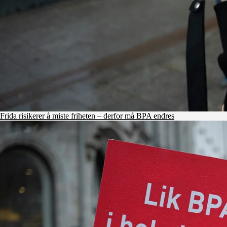
Frida risikerer å miste friheten – derfor må BPA endres