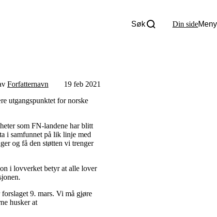
Søk
Din side
Meny
Om oss
Nyheter
Tall og fakta
Om Uloba
 av
Forfatternavn
19 feb 2021
Kontakt Uloba
Supportsenter
ære utgangspunktet for norske
gheter som FN-landene har blitt
ta i samfunnet på lik linje med
nger og få den støtten vi trenger
 lovverket betyr at alle lover
sjonen.
forslaget 9. mars. Vi må gjøre
rne husker at