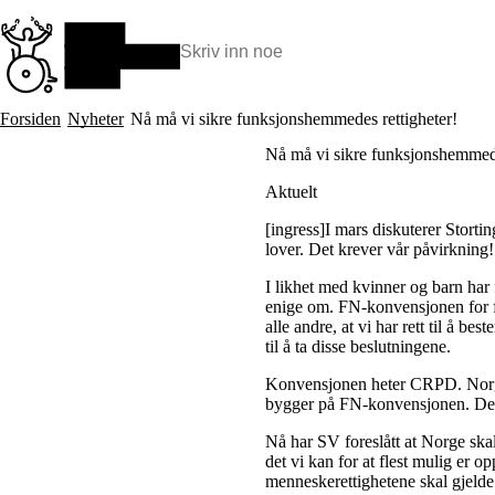
Hopp
til
hovedinnhold
Søk:
Hva vi gjør
Forsiden
Nyheter
Nå må vi sikre funksjonshemmedes rettigheter!
BPA – Borgerstyrt personlig assistanse
Nå må vi sikre funksjonshemmede
BPA og kommunen
Beslutningsstøtteråd
Aktuelt
Funksjonsassistanse
Stolte, sterke og synlige historier
[ingress]I mars diskuterer Stort
Ti gode grunner til å velge Uloba
lover. Det krever vår påvirkning!
I likhet med kvinner og barn har
enige om. FN-konvensjonen for fun
alle andre, at vi har rett til å be
til å ta disse beslutningene.
Konvensjonen heter CRPD. Norge
bygger på FN-konvensjonen. Det v
Nå har SV foreslått at Norge ska
det vi kan for at flest mulig er o
menneskerettighetene skal gjelde 