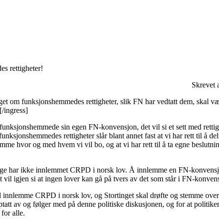
Engasjer deg
Bli medlem
s rettigheter!
Bli assistent
Kampsaker
Skrevet
Arrangementer
Independent Living-festivalen
inget om funksjonshemmedes rettigheter, slik FN har vedtatt dem, skal v
Skansgård-forelesningen
[/ingress]
Medlemsrådet
Selvsagt
 funksjonshemmede sin egen FN-konvensjon, det vil si et sett med retti
Bente Skansgårds Independent Living-fond
ksjonshemmedes rettigheter slår blant annet fast at vi har rett til å del
stemme hvor og med hvem vi vil bo, og at vi har rett til å ta egne beslutni
 har ikke innlemmet CRPD i norsk lov. Å innlemme en FN-konvensjon i
il igjen si at ingen lover kan gå på tvers av det som står i FN-konven
l innlemme CRPD i norsk lov, og Stortinget skal drøfte og stemme over 
pptatt av og følger med på denne politiske diskusjonen, og for at politike
for alle.