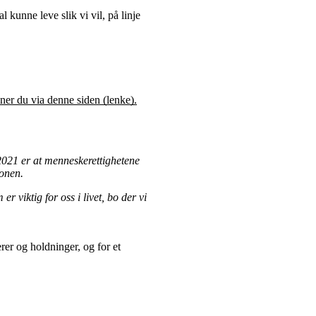
 kunne leve slik vi vil, på linje
nner du via denne siden (lenke).
 2021 er at menneskerettighetene
jonen.
er viktig for oss i livet, bo der vi
er og holdninger, og for et