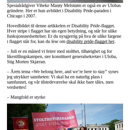
Spesialrådgiver Vibeke Marøy Melstrøm er også en av Ulobas
gründere. Her er hun avbildet i Disability Pride-paraden i
Chicago i 2007.
Hovedbildet til denne artikkelen er Disability Pride-flagget.
Hver stripe i flagget har sin egen betydning, og står for ulike
funksjonsnedsettelser. Er du nysgjerrig på hva de ulike fargene
i flagget står for, kan du lese om
disability pride-flagget her
.
– Juli er en måned vi feirer med stolthet, tilhørighet og for
likestillingskampen, sier konstituert generalsekretær i Uloba,
Stig Morten Skjæran.
– Årets tema «We belong here, and we’re here to stay” synes
jeg utrykker sannheten: Vi skal ha en naturlig plass i
samfunnet, og vår tilstedeværelse skal ikke bare tåles, men
verdsettes!
– Mangfold er styrke