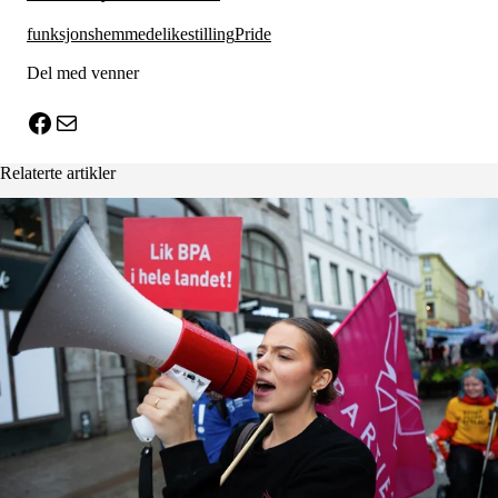
funksjonshemmede
likestilling
Pride
Del med venner
X
Facebook
E-post
Relaterte artikler