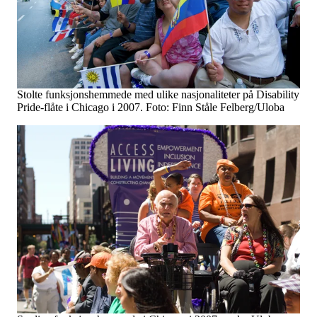
Stolte funksjonshemmede med ulike nasjonaliteter på Disability
Pride-flåte i Chicago i 2007. Foto: Finn Ståle Felberg/Uloba