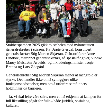
Stolthetsparaden 2025 gikk av stabelen med nykonstituert
generalsekretær i spissen. F.v: Aage Gjesdal, konstituert
generalsekretær Stig Morten Skjæran, Oslo-ordfører Anne
Lindboe, avtroppet generalsekretær, nå spesialrådgiver, Vibeke
Marøy Melstrøm, Arbeids- og inkluderingsminister Tonje
Brenna og Lars Ødegård.
Generalsekretær Stig Morten Skjæran mener at mangfold er
styrke. Det handler ikke om å synliggjøre ulike
funksjonsnedsettelser, men om å utfordre samfunnets
holdninger og barrierer.
– Ja, vi skal feire våre seire, men vi må erkjenne at kampen for
full likestilling pågår for fullt – både juridisk, sosialt og
kulturelt.