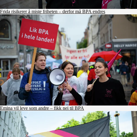
Frida risikerer å miste friheten – derfor må BPA endres
Emina vil leve som andre – fikk nei til BPA