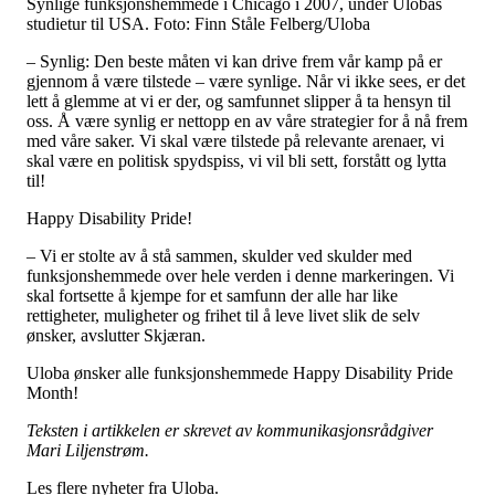
Synlige funksjonshemmede i Chicago i 2007, under Ulobas
studietur til USA. Foto: Finn Ståle Felberg/Uloba
– Synlig: Den beste måten vi kan drive frem vår kamp på er
gjennom å være tilstede – være synlige. Når vi ikke sees, er det
lett å glemme at vi er der, og samfunnet slipper å ta hensyn til
oss. Å være synlig er nettopp en av våre strategier for å nå frem
med våre saker. Vi skal være tilstede på relevante arenaer, vi
skal være en politisk spydspiss, vi vil bli sett, forstått og lytta
til!
Happy Disability Pride!
– Vi er stolte av å stå sammen, skulder ved skulder med
funksjonshemmede over hele verden i denne markeringen. Vi
skal fortsette å kjempe for et samfunn der alle har like
rettigheter, muligheter og frihet til å leve livet slik de selv
ønsker, avslutter Skjæran.
Uloba ønsker alle funksjonshemmede Happy Disability Pride
Month!
Teksten i artikkelen er skrevet av kommunikasjonsrådgiver
Mari Liljenstrøm.
Les flere nyheter fra Uloba.