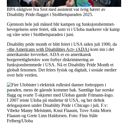
Tall og fakta
Om Uloba
BPA-rådgiver Iva Srot med assistent var ivrig bærer av
Kontakt Uloba
Disability Pride-flagget i Stolthetsparaden 2025.
Supportsenter
Gjennom hele juli måned blir kampen og funksjonshemmet-
bevegelsens seire feiret, slik som vi i Uloba markerer vår kamp
og våre seire i Stolthetsparaden i juni.
Disability pride month er blitt feiret i USA siden juli 1990, da
«the Americans with Disabilities Act» (ADA)
kom inn i det
amerikanske lovverket. ADA er en amerikansk
borgerrettighetslov som forbyr diskriminering av
funksjonshemmede i USA. Nå er Disability Pride Month et
globalt fenomen. Det feires fysisk og digitalt, i sosiale medier
over hele verden.
I 2007 reiste Uloba på studietur til USA, og her deltok
delegasjonen under Disability Pride i Chicago i juli. F.v:
Vibeke Marøy Melstrøm, Knut Flaaum, Tove Anita Moen
Flaaum og Grete Linn Haldorsen. Foto: Finn Ståle
Felberg/Uloba