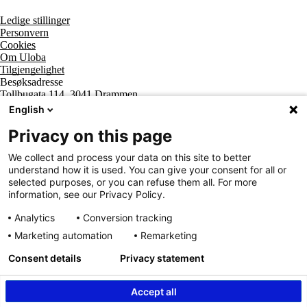
Ledige stillinger
Personvern
Cookies
Om Uloba
Tilgjengelighet
Besøksadresse
Tollbugata 114, 3041 Drammen
Postadresse
English
Postboks 2474 Strømsø, 3003 Drammen
Supportsenter tlf
Privacy on this page
800 20 202
Sentralbord tlf
We collect and process your data on this site to better
32 20 59 10
understand how it is used. You can give your consent for all or
Organisasjonsnummer
selected purposes, or you can refuse them all. For more
963 890 095
information, see our Privacy Policy.
Analytics
Conversion tracking
Marketing automation
Remarketing
Consent details
Privacy statement
Accept all