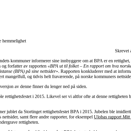
Engasjer deg
Bli medlem
e hemmelighet
Bli assistent
Kampsaker
Skrevet
Arrangementer
Independent Living-festivalen
andets kommuner informerer sine innbyggere om at BPA er en rettighet, 
Skansgård-forelesningen
og forfatter av rapporten
«BPA ut til folket – En rapport om hva nor
Medlemsrådet
istanse (BPA) på sine nettsider
». Rapporten konkluderer med at inform
Selvsagt
svært mangelfull, og tidvis helt fraværende, på norske kommuners nettsider
Bente Skansgårds Independent Living-fond
tversjon av denne finner du lenger ned på siden.
le rettighetsfestet i 2015. Likevel ser vi altfor ofte at denne rettighete
jublet da Stortinget rettighetsfestet BPA i 2015. Jubelen ble imidlerti
tsider, samt flere andre rapporter, for eksempel
Ulobas rapport
Mitt
dergrave rettigheten.