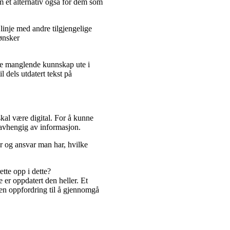
 et alternativ også for dem som
inje med andre tilgjengelige
 ønsker
re manglende kunnskap ute i
 dels utdatert tekst på
 skal være digital. For å kunne
n avhengig av informasjon.
 og ansvar man har, hvilke
te opp i dette?
 er oppdatert den heller. Et
 en oppfordring til å gjennomgå