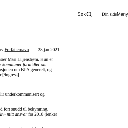
Søk
Din side
Meny
Om oss
Nyheter
Tall og fakta
Om Uloba
 av
Forfatternavn
28 jan 2021
Kontakt Uloba
Supportsenter
sier Mari Liljenstrøm. Hun er
ske kommuner formidler om
asjonen om BPA generelt, og
.[/ingress]
n blir underkommunisert og
d fort snudd til bekymring.
 liv- mitt ansvar
fra 2018 (lenke)