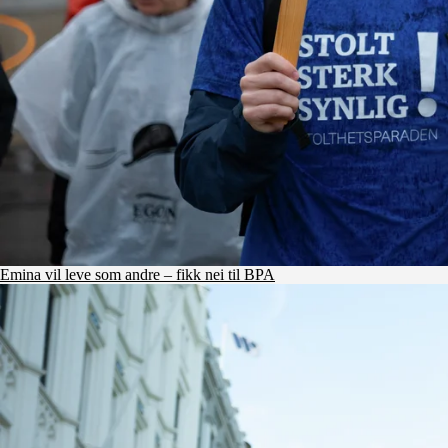
Emina vil leve som andre – fikk nei til BPA