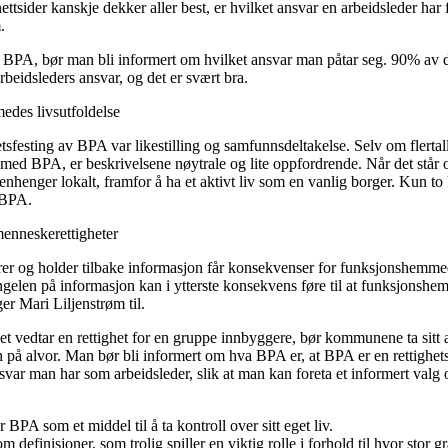
sider kanskje dekker aller best, er hvilket ansvar en arbeidsleder har
.
om BPA, bør man bli informert om hvilket ansvar man påtar seg. 90% a
beidsleders ansvar, og det er svært bra.
des livsutfoldelse
hetsfesting av BPA var likestilling og samfunnsdeltakelse. Selv om fler
med BPA, er beskrivelsene nøytrale og lite oppfordrende. Når det står o
mmenhenger lokalt, framfor å ha et aktivt liv som en vanlig borger. Kun
 BPA.
enneskerettigheter
er og holder tilbake informasjon får konsekvenser for funksjonshemm
gelen på informasjon kan i ytterste konsekvens føre til at funksjonshem
er Mari Liljenstrøm til.
et vedtar en rettighet for en gruppe innbyggere, bør kommunene ta sitt 
på alvor. Man bør bli informert om hva BPA er, at BPA er en rettighetsf
nsvar man har som arbeidsleder, slik at man kan foreta et informert val
A som et middel til å ta kontroll over sitt eget liv.
 definisjoner, som trolig spiller en viktig rolle i forhold til hvor stor g