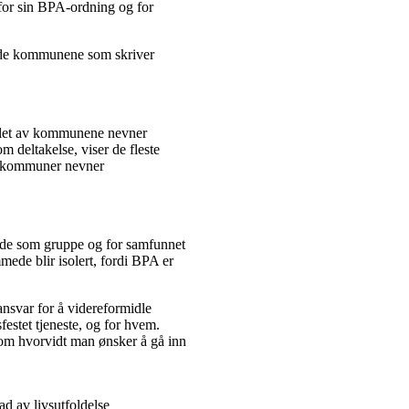
 for sin BPA-ordning og for
v de kommunene som skriver
tallet av kommunene nevner
m deltakelse, viser de fleste
 to kommuner nevner
ede som gruppe og for samfunnet
mede blir isolert, fordi BPA er
ansvar for å videreformidle
estet tjeneste, og for hvem.
g om hvorvidt man ønsker å gå inn
rad av livsutfoldelse