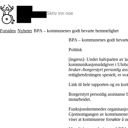
Hopp
til
hovedinnhold
Søk:
Hva vi gjør
Forsiden
Nyheter
BPA – kommunenes godt bevarte hemmelighet
BPA – Borgerstyrt personlig assistanse
BPA – kommunenes godt bevart
BPA og kommunen
Beslutningsstøtteråd
Politisk
Funksjonsassistanse
Stolte, sterke og synlige historier
[ingress]- Under halvparten av l
Ti gode grunner til å velge Uloba
kommunikasjonsrådgiver i Uloba 
bruker-/borgerstyrt personlig ass
rettighetsfestingen spesielt, er 
Link til hele rapporten og en kor
Borgerstyrt personlig assistanse b
motarbeidet.
Funksjonshemmedes organisasjoner 
Gjennomgangen av kommunenes net
viser at kommunene forsøkte å un