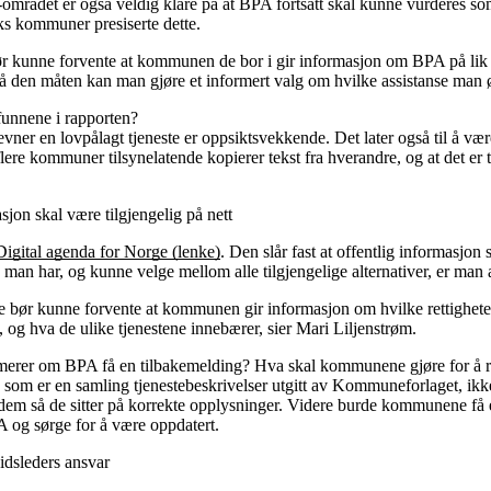
rådet er også veldig klare på at BPA fortsatt skal kunne vurderes som
eks kommuner presiserte dette.
kunne forvente at kommunen de bor i gir informasjon om BPA på lik l
e på den måten kan man gjøre et informert valg om hvilke assistanse man
unnene i rapporten?
er en lovpålagt tjeneste er oppsiktsvekkende. Det later også til å væ
ere kommuner tilsynelatende kopierer tekst fra hverandre, og at det er til
asjon skal være tilgjengelig på nett
Digital agenda for Norge (lenke)
. Den slår fast at offentlig informasjon
e man har, og kunne velge mellom alle tilgjengelige alternativer, er ma
ør kunne forvente at kommunen gir informasjon om hvilke rettigheter
 og hva de ulike tjenestene innebærer, sier Mari Liljenstrøm.
rer om BPA få en tilbakemelding? Hva skal kommunene gjøre for å ret
, som er en samling tjenestebeskrivelser utgitt av Kommuneforlaget, ikke
e dem så de sitter på korrekte opplysninger. Videre burde kommunene få
og sørge for å være oppdatert.
idsleders ansvar