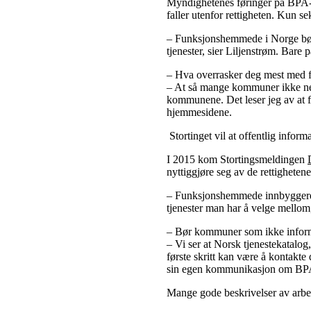
Myndighetenes føringer på BPA-om
faller utenfor rettigheten. Kun s
– Funksjonshemmede i Norge bør 
tjenester, sier Liljenstrøm. Bar
– Hva overrasker deg mest med f
– At så mange kommuner ikke nevn
kommunene. Det leser jeg av at fl
hjemmesidene.
Stortinget vil at offentlig inform
I 2015 kom Stortingsmeldingen
nyttiggjøre seg av de rettigheten
– Funksjonshemmede innbyggere b
tjenester man har å velge mellom,
– Bør kommuner som ikke informe
– Vi ser at Norsk tjenestekatalog
første skritt kan være å kontakt
sin egen kommunikasjon om BPA 
Mange gode beskrivelser av arbe