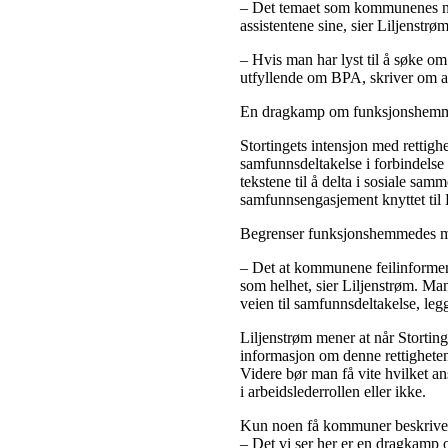
– Det temaet som kommunenes nett
assistentene sine, sier Liljenstrøm
– Hvis man har lyst til å søke 
utfyllende om BPA, skriver om ar
En dragkamp om funksjonshemme
Stortingets intensjon med rettig
samfunnsdeltakelse i forbindelse 
tekstene til å delta i sosiale sa
samfunnsengasjement knyttet til
Begrenser funksjonshemmedes m
– Det at kommunene feilinformer
som helhet, sier Liljenstrøm. Man
veien til samfunnsdeltakelse, legg
Liljenstrøm mener at når Storting
informasjon om denne rettigheten 
Videre bør man få vite hvilket a
i arbeidslederrollen eller ikke.
Kun noen få kommuner beskriver BP
– Det vi ser her er en dragkamp om