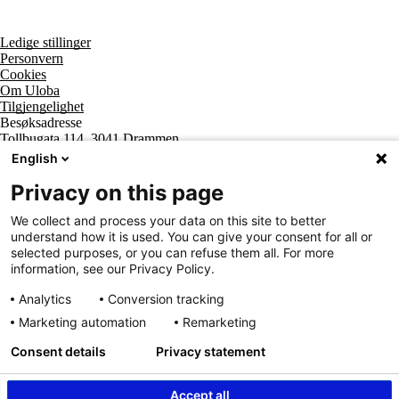
Ledige stillinger
Personvern
Cookies
Om Uloba
Tilgjengelighet
Besøksadresse
Tollbugata 114, 3041 Drammen
Postadresse
English
Postboks 2474 Strømsø, 3003 Drammen
Supportsenter tlf
Privacy on this page
800 20 202
Sentralbord tlf
We collect and process your data on this site to better
32 20 59 10
understand how it is used. You can give your consent for all or
Organisasjonsnummer
selected purposes, or you can refuse them all. For more
963 890 095
information, see our Privacy Policy.
Analytics
Conversion tracking
Marketing automation
Remarketing
Consent details
Privacy statement
Accept all