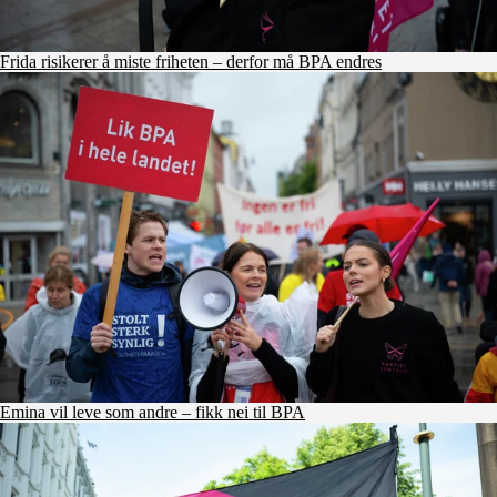
Frida risikerer å miste friheten – derfor må BPA endres
Emina vil leve som andre – fikk nei til BPA