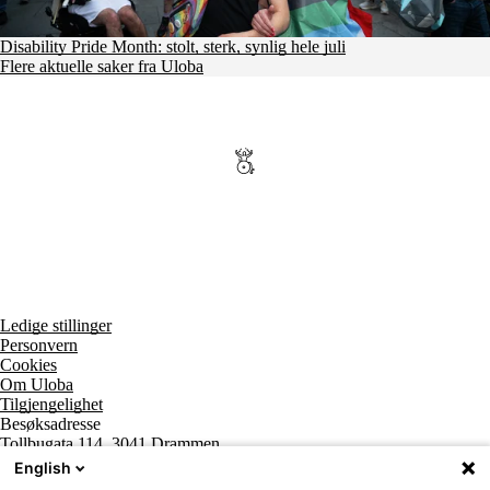
Disability Pride Month: stolt, sterk, synlig hele juli
Flere aktuelle saker fra Uloba
Ledige stillinger
Personvern
Cookies
Om Uloba
Tilgjengelighet
Besøksadresse
Tollbugata 114, 3041 Drammen
Postadresse
English
Postboks 2474 Strømsø, 3003 Drammen