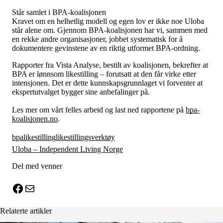
Står samlet i BPA-koalisjonen
Kravet om en helhetlig modell og egen lov er ikke noe Uloba
står alene om. Gjennom BPA-koalisjonen har vi, sammen med
en rekke andre organisasjoner, jobbet systematisk for å
dokumentere gevinstene av en riktig utformet BPA-ordning.
Rapporter fra Vista Analyse, bestilt av koalisjonen, bekrefter at
BPA er lønnsom likestilling – forutsatt at den får virke etter
intensjonen. Det er dette kunnskapsgrunnlaget vi forventer at
ekspertutvalget bygger sine anbefalinger på.
Les mer om vårt felles arbeid og last ned rapportene på
bpa-
koalisjonen.no
.
bpa
likestilling
likestillingsverktøy
Uloba – Independent Living Norge
Del med venner
X
Facebook
E-post
Relaterte artikler