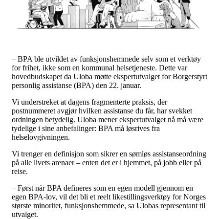
Tall og fakta
Om Uloba
Kontakt Uloba
Supportsenter
– BPA ble utviklet av funksjonshemmede selv som et verktøy
for frihet, ikke som en kommunal helsetjeneste. Dette var
hovedbudskapet da Uloba møtte ekspertutvalget for Borgerstyrt
personlig assistanse (BPA) den 22. januar.
Vi understreket at dagens fragmenterte praksis, der
postnummeret avgjør hvilken assistanse du får, har svekket
ordningen betydelig. Uloba mener ekspertutvalget nå må være
tydelige i sine anbefalinger: BPA må løsrives fra
helselovgivningen.
Vi trenger en definisjon som sikrer en sømløs assistanseordning
på alle livets arenaer – enten det er i hjemmet, på jobb eller på
reise.
– Først når BPA defineres som en egen modell gjennom en
egen BPA-lov, vil det bli et reelt likestillingsverktøy for Norges
største minoritet, funksjonshemmede, sa Ulobas representant til
utvalget.