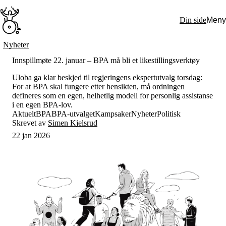
Hopp
til
Din side
Meny
hovedinnhold
Søk:
Nyheter
Hva vi gjør
Innspillmøte 22. januar – BPA må bli et likestillingsverktøy
BPA – Borgerstyrt personlig assistanse
BPA og kommunen
Uloba ga klar beskjed til regjeringens ekspertutvalg torsdag:
Beslutningsstøtteråd
For at BPA skal fungere etter hensikten, må ordningen
Funksjonsassistanse
defineres som en egen, helhetlig modell for personlig assistanse
Stolte, sterke og synlige historier
i en egen BPA-lov.
Ti gode grunner til å velge Uloba
Aktuelt
BPA
BPA-utvalget
Kampsaker
Nyheter
Politisk
Engasjer deg
Skrevet av
Simen Kjelsrud
Bli medlem
22 jan 2026
Bli assistent
Kampsaker
Arrangementer
Independent Living-festivalen
Skansgård-forelesningen
Medlemsrådet
Selvsagt
Bente Skansgårds Independent Living-fond
Om oss
Nyheter