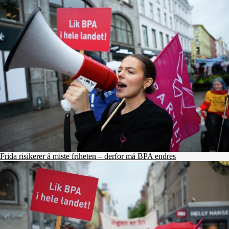
Frida risikerer å miste friheten – derfor må BPA endres