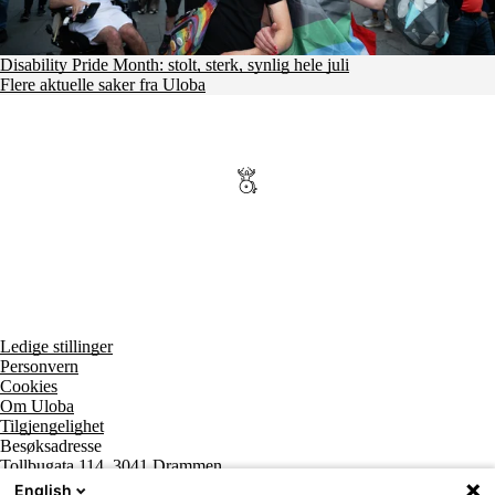
Disability Pride Month: stolt, sterk, synlig hele juli
Flere aktuelle saker fra Uloba
Ledige stillinger
Personvern
Cookies
Om Uloba
Tilgjengelighet
Besøksadresse
Tollbugata 114, 3041 Drammen
Postadresse
English