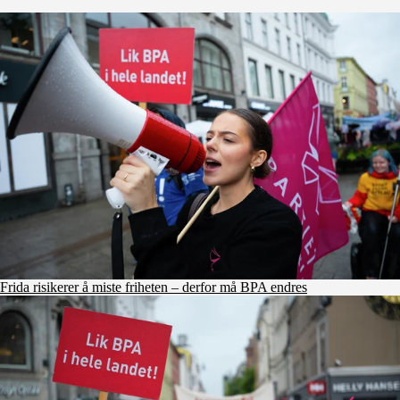
Frida risikerer å miste friheten – derfor må BPA endres