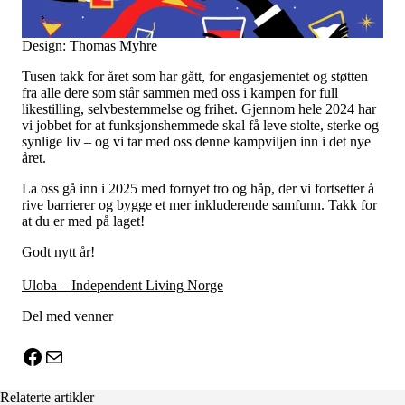
Tall og fakta
Om Uloba
Kontakt Uloba
Design: Thomas Myhre
Supportsenter
Tusen takk for året som har gått, for engasjementet og støtten
fra alle dere som står sammen med oss i kampen for full
likestilling, selvbestemmelse og frihet. Gjennom hele 2024 har
vi jobbet for at funksjonshemmede skal få leve stolte, sterke og
synlige liv – og vi tar med oss denne kampviljen inn i det nye
året.
La oss gå inn i 2025 med fornyet tro og håp, der vi fortsetter å
rive barrierer og bygge et mer inkluderende samfunn. Takk for
at du er med på laget!
Godt nytt år!
Uloba – Independent Living Norge
Del med venner
X
Facebook
E-post
Relaterte artikler