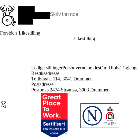
Hopp
til
hovedinnhold
Søk:
Hva vi gjør
Forsiden
Likestilling
BPA – Borgerstyrt personlig assistanse
Likestilling
BPA og kommunen
Beslutningsstøtteråd
Funksjonsassistanse
Stolte, sterke og synlige historier
Ti gode grunner til å velge Uloba
Ledige stillinger
Personvern
Cookies
Om Uloba
Tilgjeng
Besøksadresse
Tollbugata 114, 3041 Drammen
Postadresse
Postboks 2474 Strømsø, 3003 Drammen