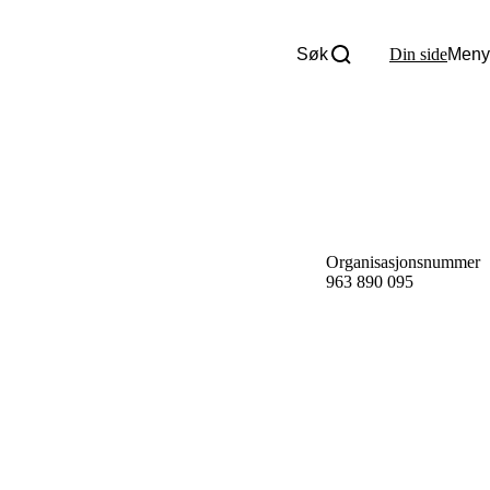
Søk
Din side
Meny
Om oss
Nyheter
Tall og fakta
Om Uloba
Kontakt Uloba
Supportsenter
Organisasjonsnummer
963 890 095