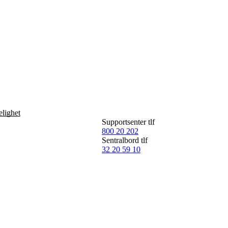
Engasjer deg
Bli medlem
Bli assistent
Kampsaker
Arrangementer
Independent Living-festivalen
Skansgård-forelesningen
elighet
Medlemsrådet
Supportsenter tlf
Selvsagt
800 20 202
Bente Skansgårds Independent Living-fond
Sentralbord tlf
32 20 59 10