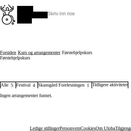
Hopp
til
hovedinnhold
Søk:
Hva vi gjør
BPA – Borgerstyrt personlig assistanse
BPA og kommunen
Beslutningsstøtteråd
Forsiden
Kurs og arrangementer
Førstehjelpskurs
Funksjonsassistanse
Førstehjelpskurs
Stolte, sterke og synlige historier
Ti gode grunner til å velge Uloba
Tidligere aktiviteter
Alle
Festival
Skansgård Forelesningen
5
4
1
Ingen arrangementer funnet.
Ledige stillinger
Personvern
Cookies
Om Uloba
Tilgjeng