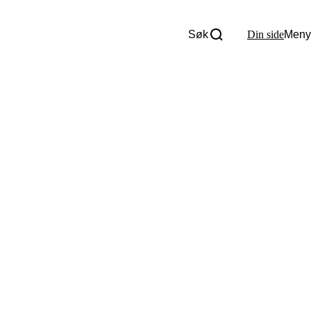
Søk
Din side
Meny
Om oss
Nyheter
Tall og fakta
Om Uloba
Kontakt Uloba
Supportsenter