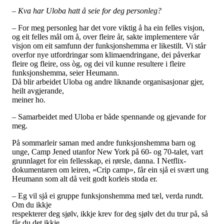
– Kva har Uloba hatt å seie for deg personleg?
– For meg personleg har det vore viktig å ha ein felles visjon,
og eit felles mål om å, over fleire år, sakte implementere vår
visjon om eit samfunn der funksjonshemma er likestilt. Vi står
overfor nye utfordringar som klimaendringane, dei påverkar
fleire og fleire, oss òg, og dei vil kunne resultere i fleire
funksjonshemma, seier Heumann.
Då blir arbeidet Uloba og andre liknande organisasjonar gjer,
heilt avgjerande,
meiner ho.
– Samarbeidet med Uloba er både spennande og gjevande for
meg.
På sommarleir saman med andre funksjonshemma barn og
unge, Camp Jened utanfor New York på 60- og 70-talet, vart
grunnlaget for ein fellesskap, ei rørsle, danna. I Netflix-
dokumentaren om leiren, «Crip camp», får ein sjå ei svært ung
Heumann som alt då veit godt korleis stoda er.
– Eg vil sjå ei gruppe funksjonshemma med tæl, verda rundt.
Om du ikkje
respekterer deg sjølv, ikkje krev for deg sjølv det du trur på, så
får du det ikkje,