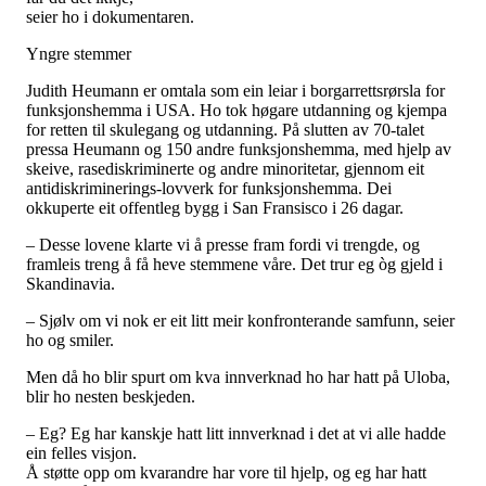
seier ho i dokumentaren.
Yngre stemmer
Judith Heumann er omtala som ein leiar i borgarrettsrørsla for
funksjonshemma i USA. Ho tok høgare utdanning og kjempa
for retten til skulegang og utdanning. På slutten av 70-talet
pressa Heumann og 150 andre funksjonshemma, med hjelp av
skeive, rasediskriminerte og andre minoritetar, gjennom eit
antidiskriminerings-lovverk for funksjonshemma. Dei
okkuperte eit offentleg bygg i San Fransisco i 26 dagar.
– Desse lovene klarte vi å presse fram fordi vi trengde, og
framleis treng å få heve stemmene våre. Det trur eg òg gjeld i
Skandinavia.
– Sjølv om vi nok er eit litt meir konfronterande samfunn, seier
ho og smiler.
Men då ho blir spurt om kva innverknad ho har hatt på Uloba,
blir ho nesten beskjeden.
– Eg? Eg har kanskje hatt litt innverknad i det at vi alle hadde
ein felles visjon.
Å støtte opp om kvarandre har vore til hjelp, og eg har hatt