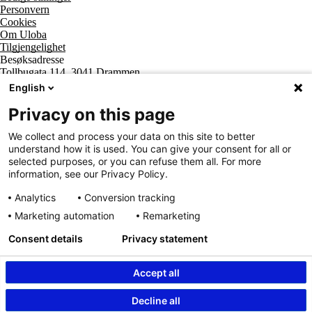
Personvern
Cookies
Om Uloba
Tilgjengelighet
Besøksadresse
Tollbugata 114, 3041 Drammen
Postadresse
English
Postboks 2474 Strømsø, 3003 Drammen
Supportsenter tlf
Privacy on this page
800 20 202
Sentralbord tlf
We collect and process your data on this site to better
32 20 59 10
understand how it is used. You can give your consent for all or
Organisasjonsnummer
selected purposes, or you can refuse them all. For more
963 890 095
information, see our Privacy Policy.
Analytics
Conversion tracking
Marketing automation
Remarketing
Consent details
Privacy statement
Accept all
Innhold beskyttet av © Uloba – Independent Living Norge SA 2026
Decline all