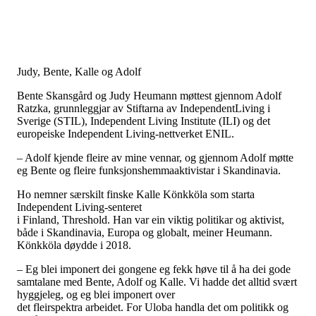
Judy, Bente, Kalle og Adolf
Bente Skansgård og Judy Heumann møttest gjennom Adolf
Ratzka, grunnleggjar av Stiftarna av IndependentLiving i
Sverige (STIL), Independent Living Institute (ILI) og det
europeiske Independent Living-nettverket ENIL.
– Adolf kjende fleire av mine vennar, og gjennom Adolf møtte
eg Bente og fleire funksjonshemmaaktivistar i Skandinavia.
Ho nemner særskilt finske Kalle Könkköla som starta
Independent Living-senteret
i Finland, Threshold. Han var ein viktig politikar og aktivist,
både i Skandinavia, Europa og globalt, meiner Heumann.
Könkköla døydde i 2018.
– Eg blei imponert dei gongene eg fekk høve til å ha dei gode
samtalane med Bente, Adolf og Kalle. Vi hadde det alltid svært
hyggjeleg, og eg blei imponert over
det fleirspektra arbeidet. For Uloba handla det om politikk og