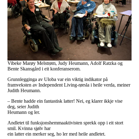
Tall og fakta
Om Uloba
Kontakt Uloba
Supportsenter
Vibeke Marøy Melstrøm, Judy Heumann, Adolf Ratzka og
Bente Skansgård i eit konferanserom.
Grunnlegginga av Uloba var ein viktig indikator på
framveksten av Independent Living-rørsla i heile verda, meiner
Judith Heumann.
– Bente hadde ein fantastisk latter! Nei, eg klarer ikkje vise
deg, seier Judith
Heumann og ler.
Andletet til funksjonshemmaaktivisten sprekk opp i eit stort
smil. Kvinna sjølv har
ein latter ein merker seg, ho ler med heile andletet.