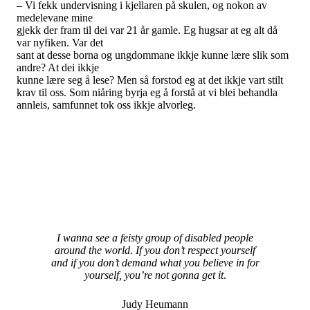
– Vi fekk undervisning i kjellaren på skulen, og nokon av
medelevane mine
gjekk der fram til dei var 21 år gamle. Eg hugsar at eg alt då
var nyfiken. Var det
sant at desse borna og ungdommane ikkje kunne lære slik som
andre? At dei ikkje
kunne lære seg å lese? Men så forstod eg at det ikkje vart stilt
krav til oss. Som niåring byrja eg å forstå at vi blei behandla
annleis, samfunnet tok oss ikkje alvorleg.
I wanna see a feisty group of disabled people
around the world. If you don’t respect yourself
and if you don’t demand what you believe in for
yourself, you’re not gonna get it
.
Judy Heumann