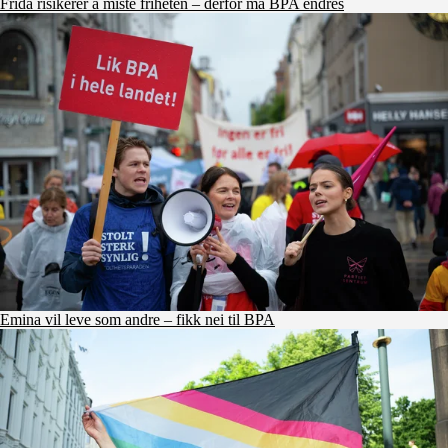
Frida risikerer å miste friheten – derfor må BPA endres
Emina vil leve som andre – fikk nei til BPA