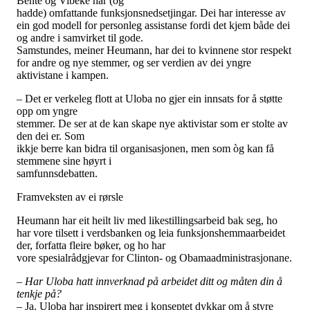
Bente og Vibeke har (og
hadde) omfattande funksjonsnedsetjingar. Dei har interesse av
ein god modell for personleg assistanse fordi det kjem både dei
og andre i samvirket til gode.
Samstundes, meiner Heumann, har dei to kvinnene stor respekt
for andre og nye stemmer, og ser verdien av dei yngre
aktivistane i kampen.
– Det er verkeleg flott at Uloba no gjer ein innsats for å støtte
opp om yngre
stemmer. De ser at de kan skape nye aktivistar som er stolte av
den dei er. Som
ikkje berre kan bidra til organisasjonen, men som òg kan få
stemmene sine høyrt i
samfunnsdebatten.
Framveksten av ei rørsle
Heumann har eit heilt liv med likestillingsarbeid bak seg, ho
har vore tilsett i verdsbanken og leia funksjonshemmaarbeidet
der, forfatta fleire bøker, og ho har
vore spesialrådgjevar for Clinton- og Obamaadministrasjonane.
– Har Uloba hatt innverknad på arbeidet ditt og måten din å
tenkje på?
– Ja. Uloba har inspirert meg i konseptet dykkar om å styre