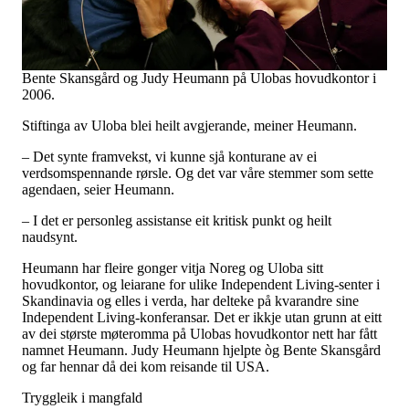
Bente Skansgård og Judy Heumann på Ulobas hovudkontor i
2006.
Stiftinga av Uloba blei heilt avgjerande, meiner Heumann.
– Det synte framvekst, vi kunne sjå konturane av ei
verdsomspennande rørsle. Og det var våre stemmer som sette
agendaen, seier Heumann.
– I det er personleg assistanse eit kritisk punkt og heilt
naudsynt.
Heumann har fleire gonger vitja Noreg og Uloba sitt
hovudkontor, og leiarane for ulike Independent Living-senter i
Skandinavia og elles i verda, har delteke på kvarandre sine
Independent Living-konferansar. Det er ikkje utan grunn at eitt
av dei største møteromma på Ulobas hovudkontor nett har fått
namnet Heumann. Judy Heumann hjelpte òg Bente Skansgård
og far hennar då dei kom reisande til USA.
Tryggleik i mangfald