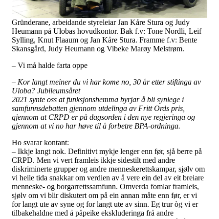
Gründerane, arbeidande styreleiar Jan Kåre Stura og Judy
Heumann på Ulobas hovudkontor. Bak f.v: Tone Nordli, Leif
Sylling, Knut Flaaum og Jan Kåre Stura. Framme f.v: Bente
Skansgård, Judy Heumann og Vibeke Marøy Melstrøm.
– Vi må halde farta oppe
– Kor langt meiner du vi har kome no, 30 år etter stiftinga av
Uloba? Jubileumsåret
2021 synte oss at funksjonshemma byrjar å bli synlege i
samfunnsdebatten gjennom utdelinga av Fritt Ords pris,
gjennom at CRPD er på dagsorden i den nye regjeringa og
gjennom at vi no har høve til å forbetre BPA-ordninga.
Ho svarar kontant:
– Ikkje langt nok. Definitivt mykje lenger enn før, sjå berre på
CRPD. Men vi vert framleis ikkje sidestilt med andre
diskriminerte grupper og andre menneskerettskampar, sjølv om
vi heile tida snakkar om verdien av å vere ein del av eit breiare
menneske- og borgarrettssamfunn. Omverda fomlar framleis,
sjølv om vi blir diskutert om på ein annan måte enn før, er vi
for langt ute av syne og for langt ute av sinn. Eg trur òg vi er
tilbakehaldne med å påpeike ekskluderinga frå andre