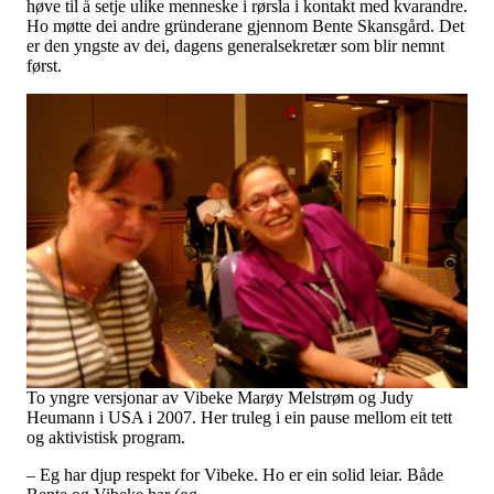
høve til å setje ulike menneske i rørsla i kontakt med kvarandre.
Ho møtte dei andre gründerane gjennom Bente Skansgård. Det
er den yngste av dei, dagens generalsekretær som blir nemnt
først.
To yngre versjonar av Vibeke Marøy Melstrøm og Judy
Heumann i USA i 2007. Her truleg i ein pause mellom eit tett
og aktivistisk program.
– Eg har djup respekt for Vibeke. Ho er ein solid leiar. Både