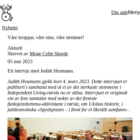
Hopp
til
Din side
Meny
hovedinnhold
Søk:
Nyheter
Hva vi gjør
Våre kroppar, våre sinn, våre stemmer!
BPA – Borgerstyrt personlig assistanse
BPA og kommunen
Aktuelt
Beslutningsstøtteråd
Skrevet av
Mone Celin Skrede
Funksjonsassistanse
05 mar 2023
Stolte, sterke og synlige historier
Ti gode grunner til å velge Uloba
Eit intervju med Judith Heumann.
Engasjer deg
Bli medlem
Judith Heumann gjekk bort 4. mars 2023. Dette intervjuet er
Bli assistent
publisert i samband med at ei av dei sterkaste stemmene i
Kampsaker
Independent Living-rørsla no er stilna. Intervjuet er originalt
Arrangementer
ein av fem samtalar med nokre av dei fremste
Independent Living-festivalen
funksjonshemma-aktivistane i rørsla, om Ulobas historie, i
Skansgård-forelesningen
jubileumsboka «Spydspissen – i front for et likestilt samfunn» .
Medlemsrådet
Selvsagt
Bente Skansgårds Independent Living-fond
Om oss
Nyheter