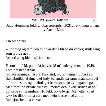
Judy Heumann fekk Ulobas ærespris i 2021. Teikninga er laga
av Anette Moi.
Ein brannfare
– For meg og familien min var det å bli nekta vanleg skulegang
som gjorde at vi
forstod at eg blei diskriminert.
Heumann fekk polio då ho var 18 månader gammal, i 1949.
Foreldra hennar var
jødiske immigrantar frå Tyskland, og far hennar jobba i ein
slaktebutikk. Heime blei Judy behandla på same måte som dei
to brørne sine, og i nabolaget berre som ein av ungane i gata.
Men fordi ho brukte rullestol, meinte den lokale skulen at ho
utgjorde ein brannfare. Ho fekk ikkje byrje. Men etter kvart
fekk ho tilbod om å vere med i ein klasse med andre
funksjonshemma elevar.