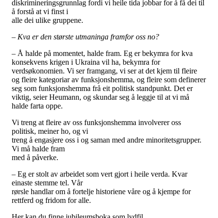
diskrimineringsgrunnlag fordi vi heile tida jobbar for å få dei til
å forstå at vi finst i
alle dei ulike gruppene.
– Kva er den største utmaninga framfor oss no?
– Å halde på momentet, halde fram. Eg er bekymra for kva
konsekvens krigen i Ukraina vil ha, bekymra for
verdsøkonomien. Vi ser framgang, vi ser at det kjem til fleire
og fleire kategoriar av funksjonshemma, og fleire som definerer
seg som funksjonshemma frå eit politisk standpunkt. Det er
viktig, seier Heumann, og skundar seg å leggje til at vi må
halde farta oppe.
Vi treng at fleire av oss funksjonshemma involverer oss
politisk, meiner ho, og vi
treng å engasjere oss i og saman med andre minoritetsgrupper.
Vi må halde fram
med å påverke.
– Eg er stolt av arbeidet som vert gjort i heile verda. Kvar
einaste stemme tel. Vår
rørsle handlar om å fortelje historiene våre og å kjempe for
rettferd og fridom for alle.
Her kan du finne jubileumsboka som lydfil.