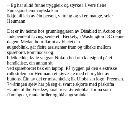
– Eg har alltid funne tryggleik og styrke i å vere fleire.
Funksjonshemmarørsla kan
ikkje bli leia av éin person, vi treng og vi er, mange, seier
Heumann.
Det er liv heime hos grunnleggjaren av Disabled in Action og
Independent Living-senteret i Berkely, i Washington DC denne
dagen. Medan ho rullar ut av biletet ein
augneblink, går fleire assistentar fram og tilbake mellom
spisebord, kommodar og
biletkledde, kvite veggar. Nokon bed om klarsignal på ei
handleliste, ein annan sit
ved spisebordet bak ein laptop. På ryggen på den elektriske
rullestolen har Heumann ei tøyveske med eit mylder av
buttons. Éin av dei er mistenkeleg lik Uloba sin logo, Freeman.
74-åringen sjølv har på seg ei svart t-skjorte med påskrifta
«Code of the Freaks», knall rosa øyredobbar forma som
flamingoar, raude briller og blå augesminke.