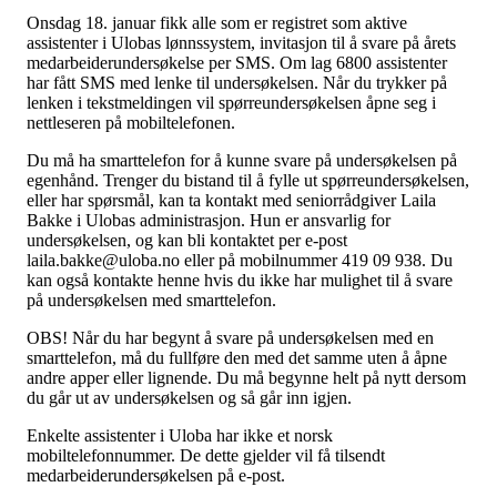
Onsdag 18. januar fikk alle som er registret som aktive
assistenter i Ulobas lønnssystem, invitasjon til å svare på årets
medarbeiderundersøkelse per SMS. Om lag 6800 assistenter
har fått SMS med lenke til undersøkelsen. Når du trykker på
lenken i tekstmeldingen vil spørreundersøkelsen åpne seg i
nettleseren på mobiltelefonen.
Du må ha smarttelefon for å kunne svare på undersøkelsen på
egenhånd. Trenger du bistand til å fylle ut spørreundersøkelsen,
eller har spørsmål, kan ta kontakt med seniorrådgiver Laila
Bakke i Ulobas administrasjon. Hun er ansvarlig for
undersøkelsen, og kan bli kontaktet per e-post
laila.bakke@uloba.no
eller på mobilnummer 419 09 938. Du
kan også kontakte henne hvis du ikke har mulighet til å svare
på undersøkelsen med smarttelefon.
OBS! Når du har begynt å svare på undersøkelsen med en
smarttelefon, må du fullføre den med det samme uten å åpne
andre apper eller lignende. Du må begynne helt på nytt dersom
du går ut av undersøkelsen og så går inn igjen.
Enkelte assistenter i Uloba har ikke et norsk
mobiltelefonnummer. De dette gjelder vil få tilsendt
medarbeiderundersøkelsen på e-post.