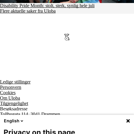
Disability Pride Month: stolt, sterk, synlig hele juli
Flere aktuelle saker fra Uloba
Ledige stillinger
Personvern
Cookies
Om Uloba
Tilgjengelighet
Besøksadresse
Tollbugata 114, 3041 Drammen
Postadresse
English
Postboks 2474 Strømsø, 3003 Drammen
Supportsenter tlf
Privacy on this page