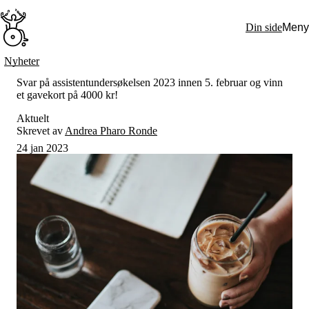
Hopp
til
Din side
Meny
hovedinnhold
Søk:
Nyheter
Hva vi gjør
Svar på assistentundersøkelsen 2023 innen 5. februar og vinn
BPA – Borgerstyrt personlig assistanse
et gavekort på 4000 kr!
BPA og kommunen
Beslutningsstøtteråd
Aktuelt
Funksjonsassistanse
Skrevet av
Andrea Pharo Ronde
Stolte, sterke og synlige historier
24 jan 2023
Ti gode grunner til å velge Uloba
Engasjer deg
Bli medlem
Bli assistent
Kampsaker
Arrangementer
Independent Living-festivalen
Skansgård-forelesningen
Medlemsrådet
Selvsagt
Bente Skansgårds Independent Living-fond
Om oss
Nyheter