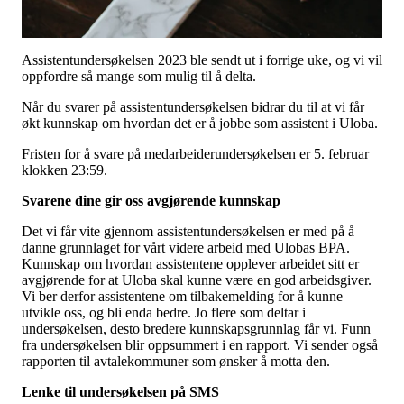
Tall og fakta
Om Uloba
Kontakt Uloba
Supportsenter
Assistentundersøkelsen 2023 ble sendt ut i forrige uke, og vi vil
oppfordre så mange som mulig til å delta.
Når du svarer på assistentundersøkelsen bidrar du til at vi får
økt kunnskap om hvordan det er å jobbe som assistent i Uloba.
Fristen for å svare på medarbeiderundersøkelsen er 5. februar
klokken 23:59.
Svarene dine gir oss avgjørende kunnskap
Det vi får vite gjennom assistentundersøkelsen er med på å
danne grunnlaget for vårt videre arbeid med Ulobas BPA.
Kunnskap om hvordan assistentene opplever arbeidet sitt er
avgjørende for at Uloba skal kunne være en god arbeidsgiver.
Vi ber derfor assistentene om tilbakemelding for å kunne
utvikle oss, og bli enda bedre. Jo flere som deltar i
undersøkelsen, desto bredere kunnskapsgrunnlag får vi. Funn
fra undersøkelsen blir oppsummert i en rapport. Vi sender også
rapporten til avtalekommuner som ønsker å motta den.
Lenke til undersøkelsen på SMS