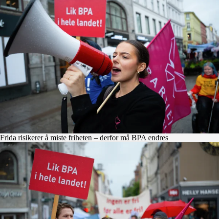
Frida risikerer å miste friheten – derfor må BPA endres