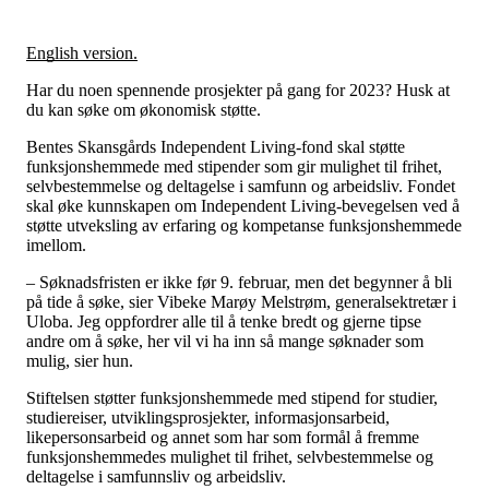
Tall og fakta
Om Uloba
Kontakt Uloba
English version.
Supportsenter
Har du noen spennende prosjekter på gang for 2023? Husk at
du kan søke om økonomisk støtte.
Bentes Skansgårds Independent Living-fond skal støtte
funksjonshemmede med stipender som gir mulighet til frihet,
selvbestemmelse og deltagelse i samfunn og arbeidsliv. Fondet
skal øke kunnskapen om Independent Living-bevegelsen ved å
støtte utveksling av erfaring og kompetanse funksjonshemmede
imellom.
– Søknadsfristen er ikke før 9. februar, men det begynner å bli
på tide å søke, sier Vibeke Marøy Melstrøm, generalsektretær i
Uloba. Jeg oppfordrer alle til å tenke bredt og gjerne tipse
andre om å søke, her vil vi ha inn så mange søknader som
mulig, sier hun.
Stiftelsen støtter funksjonshemmede med stipend for studier,
studiereiser, utviklingsprosjekter, informasjonsarbeid,
likepersonsarbeid og annet som har som formål å fremme
funksjonshemmedes mulighet til frihet, selvbestemmelse og
deltagelse i samfunnsliv og arbeidsliv.