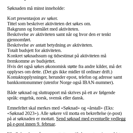
Søknaden må minst inneholde:
Kort presentasjon av søker.
Tittel som beskriver aktiviteten det søkes om.
Bakgrunn og formålet med aktiviteten.
Beskrivelse av aktiviteten samt når og hvor den er tenkt
gjennomført.
Beskrivelse av antatt betydning av aktiviteten.
Totalt budsjett for aktiviteten.
Konkret søknadssum og tidsestimat på aktiviteten må
fremkomme av budsjettet.
Hvis det også søkes økonomisk støtte fra andre kilder, må det
opplyses om dette. (Det gis ikke midler til ordinær drift.)
Kontaktopplysninger, herunder epost, telefon og adresse samt
bankkontonummer (utenfor Norge også IBAN-nummer).
Både søknad og sluttrapport må skrives på ett av følgende
språk: engelsk, norsk, svensk eller dansk.
Emnefeltet skal merkes med «Søknad» og «årstall» (Eks:
«Søknad 2023»). Alle søkere vil motta en bekreftelse (e-post)
på at søknaden er mottatt.
Send søknad med eventuelle vedlegg
på e-post innen 9. februar
.