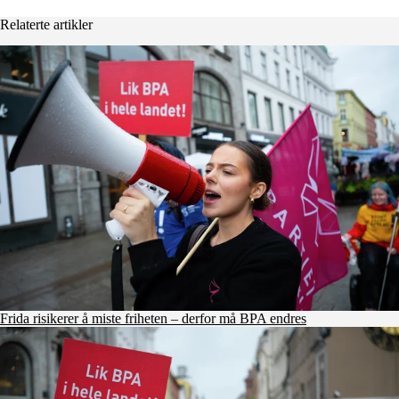
Relaterte artikler
Frida risikerer å miste friheten – derfor må BPA endres