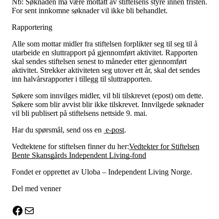
Nb: Søknaden må være mottatt av stiftelsens styre innen fristen.
For sent innkomne søknader vil ikke bli behandlet.​
Rapportering
Alle som mottar midler fra stiftelsen forplikter seg til seg til å
utarbeide en sluttrapport på gjennomført aktivitet. Rapporten
skal sendes stiftelsen senest to måneder etter gjennomført
aktivitet. Strekker aktiviteten seg utover ett år, skal det sendes
inn halvårsrapporter i tillegg til sluttrapporten.
Søkere som innvilges midler, vil bli tilskrevet (epost) om dette.
Søkere som blir avvist blir ikke tilskrevet. Innvilgede søknader
vil bli publisert på stiftelsens nettside 9. mai.
Har du spørsmål, send oss en
e-post
.
Vedtektene for stiftelsen finner du her:
Vedtekter for Stiftelsen
Bente Skansgårds Independent Living-fond
Fondet er opprettet av Uloba – Independent Living Norge.
Del med venner
X
Facebook
E-post