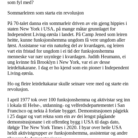
Tall og fakta
som fyl med?
Om Uloba
Sommarleiren som starta ein revolusjon
Kontakt Uloba
Supportsenter
På 70-talet danna ein sommarleir driven av ein gjeng hippies i
staten New York i USA, på mange måtar grunnlaget for
Independent Living-rørsla i landet. På Camp Jened som leiren
heitte, kunne funksjonshemma ungdom få vere ungdom aller
først. Assistanse var ein naturleg del av kvardagen, og leiren
vart ein fristad for ungdom i ei tid der funksjonshemma
menneske var nær usynlege i kvardagen. Judith Heumann, ei
ung kvinne frå Brooklyn i New York, var ei av desse
leirdeltakarane. I dag er ho kjend som ein pioner i Independent
Living-rørsla.
Ho og fleire leirdeltakarar skulle seinare vere med og starte ein
revolusjon.
I april 1977 tok over 100 funksjonshemma og aktivistar seg inn
i lokala til Helse-, utdanning- og velferdsdepartementet i San
Francisco og nekta å forlate bygget. Demonstrasjonen pågjekk
i 25 dagar og vart rekna som ein av dei lengst pågåande
demonstrasjonane i eit offentleg bygg i USA til dags dato,
ifølgje The New York Times i 2020. I byar over heile USA
heldt aktivistgrupper av funksjonshemma, assistentar og andre