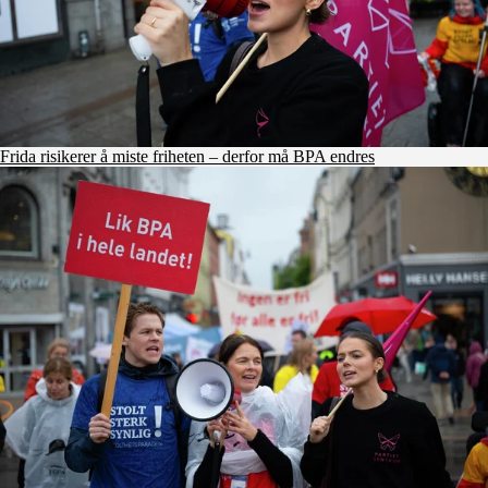
Frida risikerer å miste friheten – derfor må BPA endres