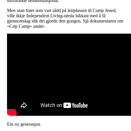
tilsvarande demonstrasjonar.
Men utan frøet som vart sådd på leirplassen til Camp Jened,
ville ikkje Independent Living-rørsla lukkast med å få
gjennomslag slik dei gjorde den gongen. Sjå dokumentaren om
«Crip Camp» under.
Ein ny generasjon