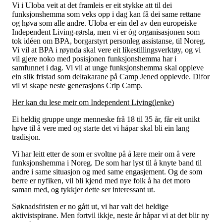
Vi i Uloba veit at det framleis er eit stykke att til dei
funksjonshemma som veks opp i dag kan få dei same rettane
og høva som alle andre. Uloba er ein del av den europeiske
Independent Living-rørsla, men vi er òg organisasjonen som
tok idéen om BPA, borgarstyrt personleg assistanse, til Noreg.
Vi vil at BPA i røynda skal vere eit likestillingsverktøy, og vi
vil gjere noko med posisjonen funksjonshemma har i
samfunnet i dag. Vi vil at unge funksjonshemma skal oppleve
ein slik fristad som deltakarane på Camp Jened opplevde. Difor
vil vi skape neste generasjons Crip Camp.
Her kan du lese meir om Independent Living(lenke)
Ei heldig gruppe unge menneske frå 18 til 35 år, får eit unikt
høve til å vere med og starte det vi håpar skal bli ein lang
tradisjon.
Vi har leitt etter de som er svoltne på å lære meir om å vere
funksjonshemma i Noreg. De som har lyst til å knyte band til
andre i same situasjon og med same engasjement. Og de som
berre er nyfiken, vil bli kjend med nye folk å ha det moro
saman med, og tykkjer dette ser interessant ut.
Søknadsfristen er no gått ut, vi har valt dei heldige
aktivistspirane. Men fortvil ikkje, neste år håpar vi at det blir ny