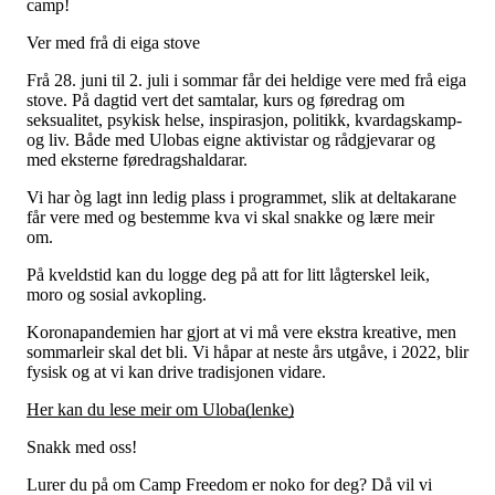
camp!
Ver med frå di eiga stove
Frå 28. juni til 2. juli i sommar får dei heldige vere med frå eiga
stove. På dagtid vert det samtalar, kurs og føredrag om
seksualitet, psykisk helse, inspirasjon, politikk, kvardagskamp-
og liv. Både med Ulobas eigne aktivistar og rådgjevarar og
med eksterne føredragshaldarar.
Vi har òg lagt inn ledig plass i programmet, slik at deltakarane
får vere med og bestemme kva vi skal snakke og lære meir
om.
På kveldstid kan du logge deg på att for litt lågterskel leik,
moro og sosial avkopling.
Koronapandemien har gjort at vi må vere ekstra kreative, men
sommarleir skal det bli. Vi håpar at neste års utgåve, i 2022, blir
fysisk og at vi kan drive tradisjonen vidare.
Her kan du lese meir om Uloba(lenke)
Snakk med oss!
Lurer du på om Camp Freedom er noko for deg? Då vil vi