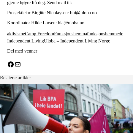
gjerne høyre frå deg. Send mail til:
Prosjektleiar Birgitte Nicolaysen:
bni@uloba.no
Koordinator Hilde Larsen:
hla@uloba.no
aktivisme
Camp Freedom
Funksjonshemma
funksjonshemmede
Independent Living
Uloba – Independent Living Norge
Del med venner
X
Facebook
E-post
Relaterte artikler