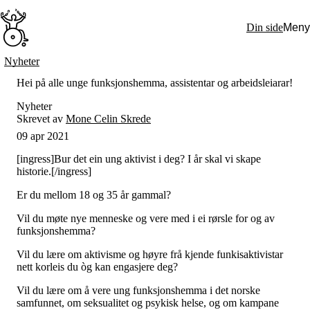
Hopp
til
Din side
Meny
hovedinnhold
Søk:
Nyheter
Hva vi gjør
Hei på alle unge funksjonshemma, assistentar og arbeidsleiarar!
BPA – Borgerstyrt personlig assistanse
BPA og kommunen
Nyheter
Beslutningsstøtteråd
Skrevet av
Mone Celin Skrede
Funksjonsassistanse
09 apr 2021
Stolte, sterke og synlige historier
Ti gode grunner til å velge Uloba
[ingress]Bur det ein ung aktivist i deg? I år skal vi skape
Engasjer deg
historie.[/ingress]
Bli medlem
Bli assistent
Er du mellom 18 og 35 år gammal?
Kampsaker
Arrangementer
Vil du møte nye menneske og vere med i ei rørsle for og av
Independent Living-festivalen
funksjonshemma?
Skansgård-forelesningen
Medlemsrådet
Vil du lære om aktivisme og høyre frå kjende funkisaktivistar
Selvsagt
nett korleis du òg kan engasjere deg?
Bente Skansgårds Independent Living-fond
Om oss
Vil du lære om å vere ung funksjonshemma i det norske
Nyheter
samfunnet, om seksualitet og psykisk helse, og om kampane