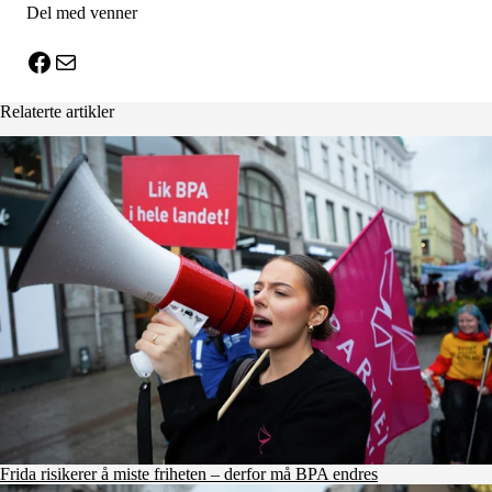
Del med venner
X
Facebook
E-post
Relaterte artikler
Frida risikerer å miste friheten – derfor må BPA endres