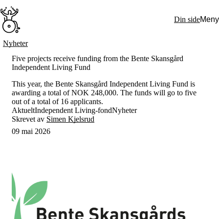
Hopp
til
Din side
Meny
hovedinnhold
Søk:
Nyheter
Hva vi gjør
Five projects receive funding from the Bente Skansgård
BPA – Borgerstyrt personlig assistanse
Independent Living Fund
BPA og kommunen
Beslutningsstøtteråd
This year, the Bente Skansgård Independent Living Fund is
Funksjonsassistanse
awarding a total of NOK 248,000. The funds will go to five
Stolte, sterke og synlige historier
out of a total of 16 applicants.
Ti gode grunner til å velge Uloba
Aktuelt
Independent Living-fond
Nyheter
Engasjer deg
Skrevet av
Simen Kjelsrud
Bli medlem
09 mai 2026
Bli assistent
Kampsaker
Arrangementer
Independent Living-festivalen
Skansgård-forelesningen
Medlemsrådet
Selvsagt
Bente Skansgårds Independent Living-fond
Om oss
Nyheter