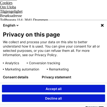
Cookies
Om Uloba
Tilgjengelighet
Besøksadresse
Tollbugata 114, 3041 Drammen
Postadresse
English
Postboks 2474 Strømsø, 3003 Drammen
Supportsenter tlf
Privacy on this page
800 20 202
Sentralbord tlf
We collect and process your data on this site to better
32 20 59 10
understand how it is used. You can give your consent for all or
Organisasjonsnummer
selected purposes, or you can refuse them all. For more
963 890 095
information, see our Privacy Policy.
Analytics
Conversion tracking
Marketing automation
Remarketing
Consent details
Privacy statement
Accept all
Innhold beskyttet av © Uloba – Independent Living Norge SA 2026
Decline all