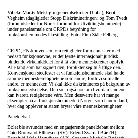
Vibeke Marøy Melstrøm (generalsekretær Uloba), Berit
Vegheim (dagligleder Stopp Diskrimineringen) og Tom Tvedt
(forbundsleder for Norsk forbund for Utviklingshemmede)
under panelsamtale om CRPDs betydning for
funksjonshemmedes likestilling. Foto: Finn Ståle Felberg.
CRPD, FN-konvensjon om rettigheter for mennesker med
nedsatt funksjonsevne, er det første internasjonalt juridisk
bindende virkemiddelet for å få våre menneskeretter oppfylt.
Alle land som har signert den, forplikter seg til å følge den.
Konvensjonen stedfester at vi funksjonshemmede skal ha de
samme menneskerettighetene som andre, fordi vi som alle
andre, er mennesker. Vi skal ikke diskrimineres på bakgrunn av
funksjonsnedsettelse. Den sier også noe om hvordan landene
kan ivareta rettighetene våre. Men dessverre har vi mange
eksempler på at funksjonshemmede i Norge, som i andre land,
hver dag opplever at staten bryter våre menneskerettigheter.
Paneldebatt
Bølet ble avrundet med en engasjerende paneldebatt mellom
Cato Brunvand Ellingsen (SV), Erlend Svardal Bøe (H),