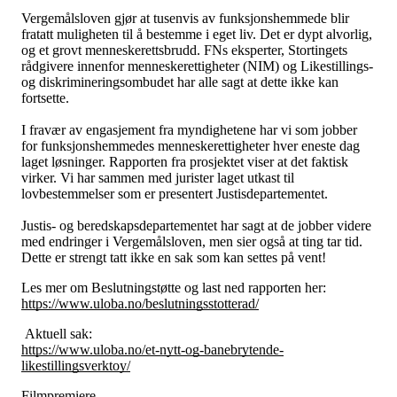
Vergemålsloven gjør at tusenvis av funksjonshemmede blir
fratatt muligheten til å bestemme i eget liv. Det er dypt alvorlig,
og et grovt menneskerettsbrudd. FNs eksperter, Stortingets
rådgivere innenfor menneskerettigheter (NIM) og Likestillings-
og diskrimineringsombudet har alle sagt at dette ikke kan
fortsette.
I fravær av engasjement fra myndighetene har vi som jobber
for funksjonshemmedes menneskerettigheter hver eneste dag
laget løsninger. Rapporten fra prosjektet viser at det faktisk
virker. Vi har sammen med jurister laget utkast til
lovbestemmelser som er presentert Justisdepartementet.
Justis- og beredskapsdepartementet har sagt at de jobber videre
med endringer i Vergemålsloven, men sier også at ting tar tid.
Dette er strengt tatt ikke en sak som kan settes på vent!
Les mer om Beslutningstøtte og last ned rapporten her:
https://www.uloba.no/beslutningsstotterad/
Aktuell sak:
https://www.uloba.no/et-nytt-og-banebrytende-
likestillingsverktoy/
Filmpremiere