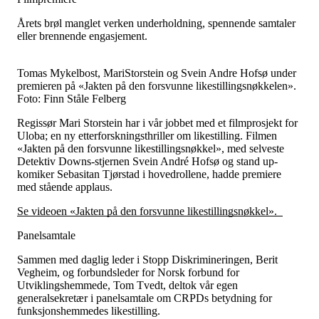
Årets brøl manglet verken underholdning, spennende samtaler
eller brennende engasjement.
Tomas Mykelbost, MariStorstein og Svein Andre Hofsø under
premieren på «Jakten på den forsvunne likestillingsnøkkelen».
Foto: Finn Ståle Felberg
Regissør Mari Storstein har i vår jobbet med et filmprosjekt for
Uloba; en ny etterforskningsthriller om likestilling. Filmen
«Jakten på den forsvunne likestillingsnøkkel», med selveste
Detektiv Downs-stjernen Svein André Hofsø og stand up-
komiker Sebasitan Tjørstad i hovedrollene, hadde premiere
med stående applaus.
Se videoen «Jakten på den forsvunne likestillingsnøkkel».
Panelsamtale
Sammen med daglig leder i Stopp Diskrimineringen, Berit
Vegheim, og forbundsleder for Norsk forbund for
Utviklingshemmede, Tom Tvedt, deltok vår egen
generalsekretær i panelsamtale om CRPDs betydning for
funksjonshemmedes likestilling.