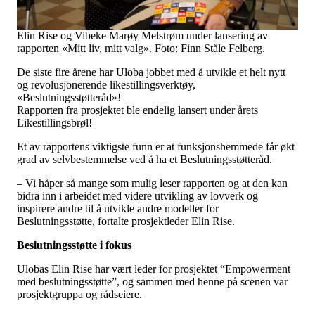
Tall og fakta
Om Uloba
Kontakt Uloba
Elin Rise og Vibeke Marøy Melstrøm under lansering av
Supportsenter
rapporten «Mitt liv, mitt valg». Foto: Finn Ståle Felberg.
De siste fire årene har Uloba jobbet med å utvikle et helt nytt
og revolusjonerende likestillingsverktøy,
«Beslutningsstøtteråd»!
Rapporten fra prosjektet ble endelig lansert under årets
Likestillingsbrøl!
Et av rapportens viktigste funn er at funksjonshemmede får økt
grad av selvbestemmelse ved å ha et Beslutningsstøtteråd.
– Vi håper så mange som mulig leser rapporten og at den kan
bidra inn i arbeidet med videre utvikling av lovverk og
inspirere andre til å utvikle andre modeller for
Beslutningsstøtte, fortalte prosjektleder Elin Rise.
Beslutningsstøtte i fokus
Ulobas Elin Rise har vært leder for prosjektet “Empowerment
med beslutningsstøtte”, og sammen med henne på scenen var
prosjektgruppa og rådseiere.