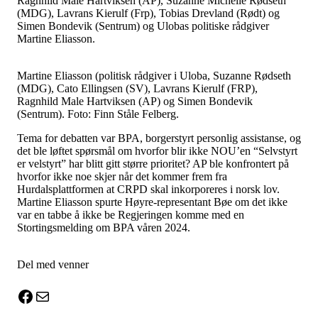
Ragnhild Male Hartviksen (AP), Suzanne Michelle Rødseth
(MDG), Lavrans Kierulf (Frp), Tobias Drevland (Rødt) og
Simen Bondevik (Sentrum) og Ulobas politiske rådgiver
Martine Eliasson.
Martine Eliasson (politisk rådgiver i Uloba, Suzanne Rødseth
(MDG), Cato Ellingsen (SV), Lavrans Kierulf (FRP),
Ragnhild Male Hartviksen (AP) og Simen Bondevik
(Sentrum). Foto: Finn Ståle Felberg.
Tema for debatten var BPA, borgerstyrt personlig assistanse, og
det ble løftet spørsmål om hvorfor blir ikke NOU’en “Selvstyrt
er velstyrt” har blitt gitt større prioritet? AP ble konfrontert på
hvorfor ikke noe skjer når det kommer frem fra
Hurdalsplattformen at CRPD skal inkorporeres i norsk lov.
Martine Eliasson spurte Høyre-representant Bøe om det ikke
var en tabbe å ikke be Regjeringen komme med en
Stortingsmelding om BPA våren 2024.
Del med venner
X
Facebook
E-post