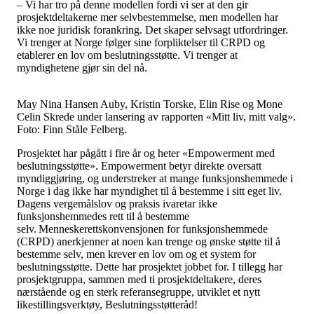
– Vi har tro på denne modellen fordi vi ser at den gir
prosjektdeltakerne mer selvbestemmelse, men modellen har
ikke noe juridisk forankring. Det skaper selvsagt utfordringer.
Vi trenger at Norge følger sine forpliktelser til CRPD og
etablerer en lov om beslutningsstøtte. Vi trenger at
myndighetene gjør sin del nå.
May Nina Hansen Auby, Kristin Torske, Elin Rise og Mone
Celin Skrede under lansering av rapporten «Mitt liv, mitt valg».
Foto: Finn Ståle Felberg.
Prosjektet har pågått i fire år og heter «Empowerment med
beslutningsstøtte». Empowerment betyr direkte oversatt
myndiggjøring, og understreker at mange funksjonshemmede i
Norge i dag ikke har myndighet til å bestemme i sitt eget liv.
Dagens vergemålslov og praksis ivaretar ikke
funksjonshemmedes rett til å bestemme
selv. Menneskerettskonvensjonen for funksjonshemmede
(CRPD) anerkjenner at noen kan trenge og ønske støtte til å
bestemme selv, men krever en lov om og et system for
beslutningsstøtte. Dette har prosjektet jobbet for. I tillegg har
prosjektgruppa, sammen med ti prosjektdeltakere, deres
nærstående og en sterk referansegruppe, utviklet et nytt
likestillingsverktøy, Beslutningsstøtteråd!