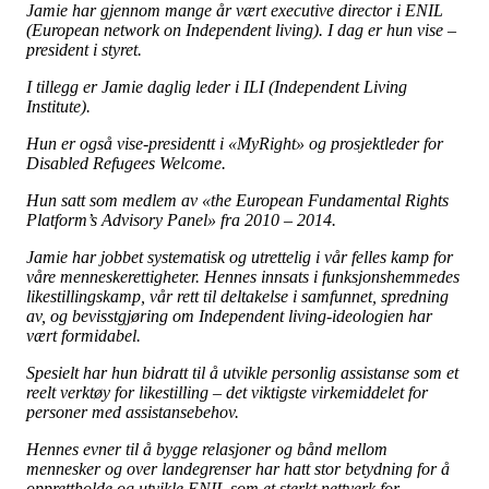
Jamie har gjennom mange år vært executive director i ENIL
(European network on Independent living). I dag er hun vise –
president i styret.
I tillegg er Jamie daglig leder i ILI (Independent Living
Institute).
Hun er også vise-presidentt i «MyRight» og prosjektleder for
Disabled Refugees Welcome.
Hun satt som medlem av «the European Fundamental Rights
Platform’s Advisory Panel» fra 2010 – 2014.
Jamie har jobbet systematisk og utrettelig i vår felles kamp for
våre menneskerettigheter. Hennes innsats
i funksjonshemmedes
likestillingskamp, vår rett til deltakelse i samfunnet, spredning
av, og bevisstgjøring om Independent living-ideologien har
vært formidabel.
Spesielt har hun bidratt til å utvikle personlig assistanse som et
reelt verktøy for likestilling – det viktigste virkemiddelet for
personer med assistansebehov.
Hennes evner til å bygge relasjoner og bånd mellom
mennesker og over landegrenser har hatt stor betydning for å
opprettholde og utvikle ENIL som et sterkt nettverk for