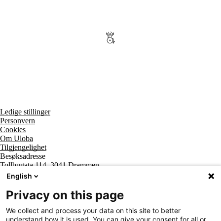
Ledige stillinger
Personvern
Cookies
Om Uloba
Tilgjengelighet
Besøksadresse
Tollbugata 114, 3041 Drammen
Postadresse
English
Postboks 2474 Strømsø, 3003 Drammen
Supportsenter tlf
Privacy on this page
800 20 202
Sentralbord tlf
We collect and process your data on this site to better
32 20 59 10
understand how it is used. You can give your consent for all or