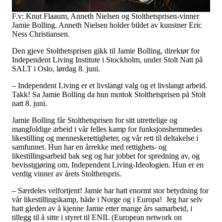
Tall og fakta
Om Uloba
F.v: Knut Flaaum, Anneth Nielsen og Stolthetsprisen-vinner
Kontakt Uloba
Jamie Bolling. Anneth Nielsen holder bildet av kunstner Eric
Supportsenter
Ness Christiansen.
Den gjeve Stolthetsprisen gikk til Jamie Bolling, direktør for
Independent Living Institute i Stockholm, under Stolt Natt på
SALT i Oslo, lørdag 8. juni.
– Independent Living er et livslangt valg og et livslangt arbeid.
Takk! Sa Jamie Bolling da hun mottok Stolthetsprisen på Stolt
natt 8. juni.
Jamie Bolling får Stolthetsprisen for sitt utrettelige og
mangfoldige arbeid i vår felles kamp for funksjonshemmedes
likestilling og menneskerettigheter, og vår rett til deltakelse i
samfunnet. Hun har en årrekke med rettighets- og
likestillingsarbeid bak seg og har jobbet for spredning av, og
bevisstgjøring om, Independent Living-Ideologien. Hun er en
verdig vinner av årets Stolthetspris.
– Særdeles velfortjent! Jamie har hatt enormt stor betydning for
vår likestillingskamp, både i Norge og i Europa! Jeg har selv
hatt gleden av å kjenne Jamie etter mange års samarbeid, i
tillegg til å sitte i styret til ENIL (European network on