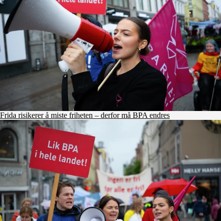
Frida risikerer å miste friheten – derfor må BPA endres