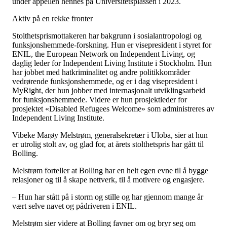
under appellen hennes på Universitetsplassen i 2023.
Aktiv på en rekke fronter
Stolthetsprismottakeren har bakgrunn i sosialantropologi og
funksjonshemmede-forskning. Hun er visepresident i styret for
ENIL, the European Network on Independent Living, og
daglig leder for Independent Living Institute i Stockholm. Hun
har jobbet med hatkriminalitet og andre politikkområder
vedrørende funksjonshemmede, og er i dag visepresident i
MyRight, der hun jobber med internasjonalt utviklingsarbeid
for funksjonshemmede. Videre er hun prosjektleder for
prosjektet «Disabled Refugees Welcome» som administreres av
Independent Living Institute.
Vibeke Marøy Melstrøm, generalsekretær i Uloba, sier at hun
er utrolig stolt av, og glad for, at årets stolthetspris har gått til
Bolling.
Melstrøm forteller at Bolling har en helt egen evne til å bygge
relasjoner og til å skape nettverk, til å motivere og engasjere.
– Hun har stått på i storm og stille og har gjennom mange år
vært selve navet og pådriveren i ENIL.
Melstrøm sier videre at Bolling favner om og bryr seg om