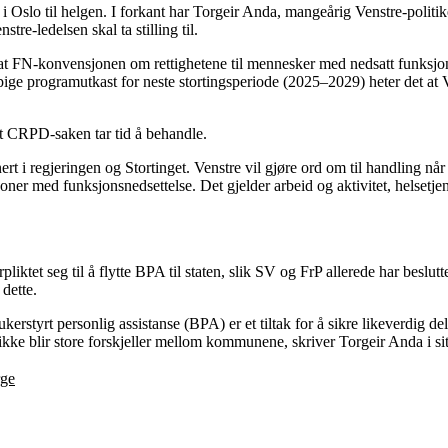
 i Oslo til helgen. I forkant har Torgeir Anda, mangeårig Venstre-politi
tre-ledelsen skal ta stilling til.
m at FN-konvensjonen om rettighetene til mennesker med nedsatt funksj
løpige programutkast for neste stortingsperiode (2025–2029) heter det at
at CRPD-saken tar tid å behandle.
nert i regjeringen og Stortinget. Venstre vil gjøre ord om til handling n
ner med funksjonsnedsettelse. Det gjelder arbeid og aktivitet, helsetjene
pliktet seg til å flytte BPA til staten, slik SV og FrP allerede har beslut
 dette.
rstyrt personlig assistanse (BPA) er et tiltak for å sikre likeverdig de
t ikke blir store forskjeller mellom kommunene, skriver Torgeir Anda i sitt
rge