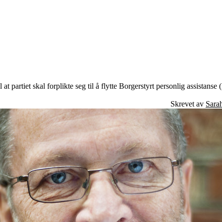
Engasjer deg
Bli medlem
Bli assistent
Kampsaker
 at partiet skal forplikte seg til å flytte Borgerstyrt personlig assistan
Arrangementer
Independent Living-festivalen
Skrevet av
Sara
Skansgård-forelesningen
Medlemsrådet
Selvsagt
Bente Skansgårds Independent Living-fond