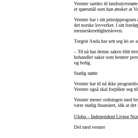
Venstre samles til landsstyremøte
et spørsmål som han ønsker at Vens
Venstre har i sitt prinsipprogra
det norske lovverket. I sitt fore
menneskerettighetsloven.
Torgeir Anda har sett seg lei av 
– Til nå har denne saken blitt tre
behandler saker som berører perso
og bolig.
Statlig støtte
Venstre har til nå ikke programfor
Venstre også skal forplikte seg til
Venstre mener ordningen med bruke
være statlig finansiert, slik at de
Uloba – Independent Living No
Del med venner
X