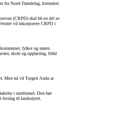
ker fra Nord-Trøndelag, formulert
onsevne (CRPD) skal bli en del av
 Venstre vil inkorporere CRPD i
år kommuner, fylker og staten
ster, skole og opplæring, fritid
tet. Men nå vil Torgeir Anda at
ltakelse i samfunnet. Den bør
 forslag til landsstyret.