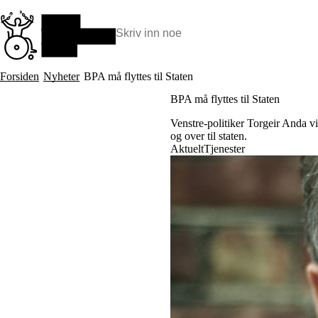
Hopp
til
hovedinnhold
Søk:
Hva vi gjør
Forsiden
Nyheter
BPA må flyttes til Staten
BPA – Borgerstyrt personlig assistanse
BPA må flyttes til Staten
BPA og kommunen
Beslutningsstøtteråd
Venstre-politiker Torgeir Anda vil
Funksjonsassistanse
og over til staten.
Stolte, sterke og synlige historier
Aktuelt
Tjenester
Ti gode grunner til å velge Uloba