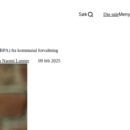
Søk
Din side
Meny
Om oss
Nyheter
Tall og fakta
Om Uloba
se (BPA) fra kommunal forvaltning
Kontakt Uloba
Supportsenter
h Naomi Lunner
09 feb 2025