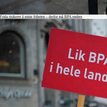
Frida risikerer å miste friheten – derfor må BPA endres