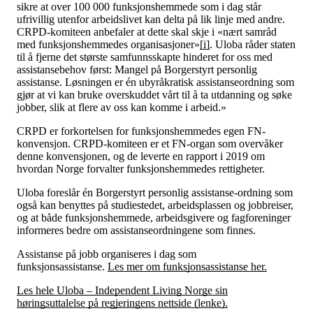
Tall og fakta
sikre at over 100 000 funksjonshemmede som i dag står
Om Uloba
ufrivillig utenfor arbeidslivet kan delta på lik linje med andre.
Kontakt Uloba
CRPD-komiteen anbefaler at dette skal skje i «nært samråd
Supportsenter
med funksjonshemmedes organisasjoner»
[i]
. Uloba råder staten
til å fjerne det største samfunnsskapte hinderet for oss med
assistansebehov først: Mangel på Borgerstyrt personlig
assistanse. Løsningen er én ubyråkratisk assistanseordning som
gjør at vi kan bruke overskuddet vårt til å ta utdanning og søke
jobber, slik at flere av oss kan komme i arbeid.»
CRPD er forkortelsen for funksjonshemmedes egen FN-
konvensjon. CRPD-komiteen er et FN-organ som overvåker
denne konvensjonen, og de leverte en rapport i 2019 om
hvordan Norge forvalter funksjonshemmedes rettigheter.
Uloba foreslår én Borgerstyrt personlig assistanse-ordning som
også kan benyttes på studiestedet, arbeidsplassen og jobbreiser,
og at både funksjonshemmede, arbeidsgivere og fagforeninger
informeres bedre om assistanseordningene som finnes.
Assistanse på jobb organiseres i dag som
funksjonsassistanse.
Les mer om funksjonsassistanse her.
Les hele Uloba – Independent Living Norge sin
høringsuttalelse på regjeringens nettside (lenke).