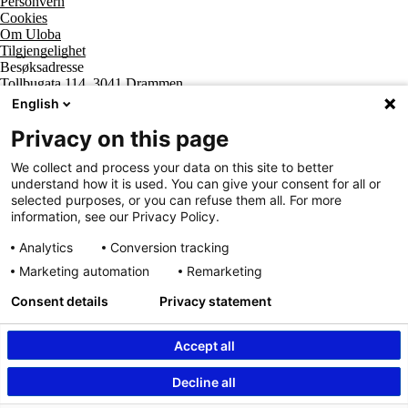
Personvern
Cookies
Om Uloba
Tilgjengelighet
Besøksadresse
Tollbugata 114, 3041 Drammen
Postadresse
English
Postboks 2474 Strømsø, 3003 Drammen
Supportsenter tlf
Privacy on this page
800 20 202
Sentralbord tlf
We collect and process your data on this site to better
32 20 59 10
understand how it is used. You can give your consent for all or
Organisasjonsnummer
selected purposes, or you can refuse them all. For more
963 890 095
information, see our Privacy Policy.
Analytics
Conversion tracking
Marketing automation
Remarketing
Consent details
Privacy statement
Accept all
Innhold beskyttet av © Uloba – Independent Living Norge SA 2026
Decline all