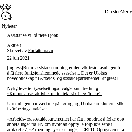
Hopp
til
Din side
Meny
hovedinnhold
Søk:
Nyheter
Hva vi gjør
Assistanse vil få flere i jobb
BPA – Borgerstyrt personlig assistanse
BPA og kommunen
Aktuelt
Beslutningsstøtteråd
Skrevet av
Forfatternavn
Funksjonsassistanse
22 jun 2021
Stolte, sterke og synlige historier
Ti gode grunner til å velge Uloba
[ingress]Bedre assistanseordning er den viktigste løsningen for
Engasjer deg
å få flere funksjonshemmede sysselsatt. Det er Ulobas
Bli medlem
hovedbudskap til Arbeids- og sosialdepartementet.[/ingress]
Bli assistent
Kampsaker
Nylig leverte Sysselsettingsutvalget sin utredning
Arrangementer
«Kompetanse, aktivitet og inntektssikring» (lenke).
Independent Living-festivalen
Skansgård-forelesningen
Utredningen har vært ute på høring, og Uloba konkluderer slik
Medlemsrådet
i vår høringsuttalelse:
Selvsagt
Bente Skansgårds Independent Living-fond
«Arbeids- og sosialdepartementet har fått i oppdrag å følge opp
Om oss
anbefalinger fra FN om hvordan oppfylle forpliktelsene i
Nyheter
artikkel 27, «Arbeid og sysselsetting», i CRPD. Oppgaven er å