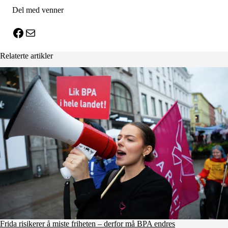
Del med venner
X
Facebook
E-post
Relaterte artikler
Frida risikerer å miste friheten – derfor må BPA endres