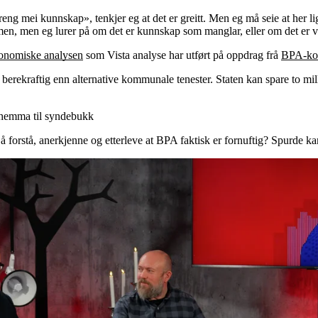
 treng mei kunnskap», tenkjer eg at det er greitt. Men eg må seie at her 
men, men eg lurer på om det er kunnskap som manglar, eller om det er v
onomiske analysen
som Vista analyse har utført på oppdrag frå
BPA-koa
 berekraftig enn alternative kommunale tenester. Staten kan spare to mill
shemma til syndebukk
 å forstå, anerkjenne og etterleve at BPA faktisk er fornuftig? Spurde 