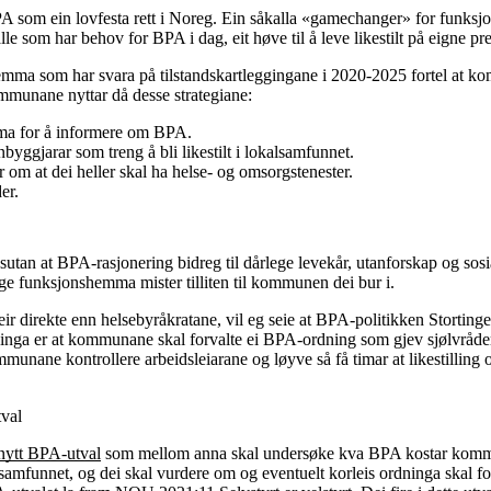
BPA som ein lovfesta rett i Noreg. Ein såkalla «gamechanger» for funk
alle som har behov for BPA i dag, eit høve til å leve likestilt på eigne p
emma som har svara på tilstandskartleggingane i 2020-2025 fortel at k
mmunane nyttar då desse strategiane:
ma for å informere om BPA.
yggjarar som treng å bli likestilt i lokalsamfunnet.
om at dei heller skal ha helse- og omsorgstenester.
er.
sutan at BPA-rasjonering bidreg til dårlege levekår, utanforskap og sos
nge funksjonshemma mister tilliten til kommunen dei bur i.
 meir direkte enn helsebyråkratane, vil eg seie at BPA-politikken Stortin
nga er at kommunane skal forvalte ei BPA-ordning som gjev sjølvråderett
munane kontrollere arbeidsleiarane og løyve så få timar at likestilling 
tval
nytt BPA-utval
som mellom anna skal undersøke kva BPA kostar komm
amfunnet, og dei skal vurdere om og eventuelt korleis ordninga skal for