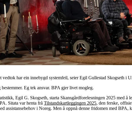
vedtok har ein innebygd systemfeil, seier Egil Gullestad Skogseth i 
g bestemmer. Eg tek ansvar. BPA gjer livet mogleg.
atistikk, Egil G. Skogseth, starta Skansgårdforelesningen 2025 med å les
BPA. Sitata var henta frå
Tilstandskartleggingen 2025
, den ferske, offis
med assistansebehov i Noreg. Men å oppnå denne fridomen med BPA, k