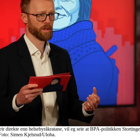
 meir direkte enn helsebyråkratane, vil eg seie at BPA-politikken Stortin
 Foto: Simen Kjelsrud/Uloba.