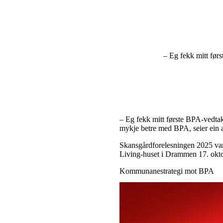
– Eg fekk mitt førs
– Eg fekk mitt første BPA-vedtak e
mykje betre med BPA, seier ein a
Skansgårdforelesningen 2025 var 
Living-huset i Drammen 17. okto
Kommunanestrategi mot BPA