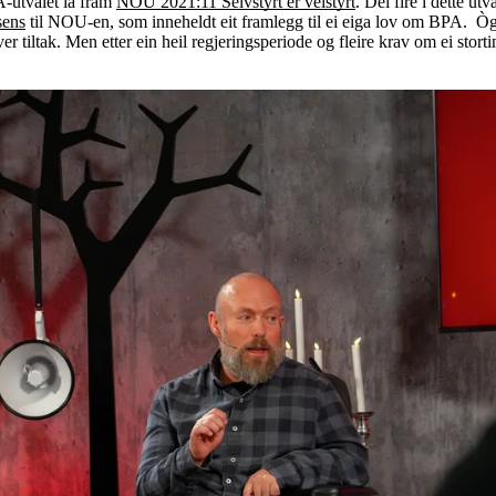
PA-utvalet la fram
NOU 2021:11 Selvstyrt er velstyrt
. Dei fire i dette ut
sens
til NOU-en, som inneheldt eit framlegg til ei eiga lov om BPA. Ò
ver tiltak. Men etter ein heil regjeringsperiode og fleire krav om ei st