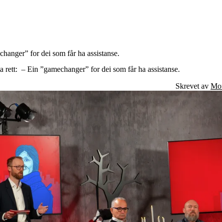
echanger” for dei som får ha assistanse.
Engasjer deg
Bli medlem
sta rett: – Ein ”gamechanger” for dei som får ha assistanse.
Bli assistent
Kampsaker
Skrevet av
Mon
Arrangementer
Independent Living-festivalen
Skansgård-forelesningen
Medlemsrådet
Selvsagt
Bente Skansgårds Independent Living-fond