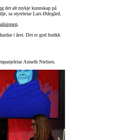
ligg det alt mykje kunnskap på
ilje, sa styreleiar Lars Ødegård.
lisjonen
.
iardar i året. Det er god butikk
kampanjeleiar Anneth Nielsen.