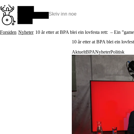
Hopp
til
hovedinnhold
Søk:
Hva vi gjør
Forsiden
Nyheter
10 år etter at BPA blei ein lovfesta rett: – Ein ”gam
BPA – Borgerstyrt personlig assistanse
10 år etter at BPA blei ein lovfe
BPA og kommunen
Beslutningsstøtteråd
Aktuelt
BPA
Nyheter
Politisk
Funksjonsassistanse
Stolte, sterke og synlige historier
Ti gode grunner til å velge Uloba