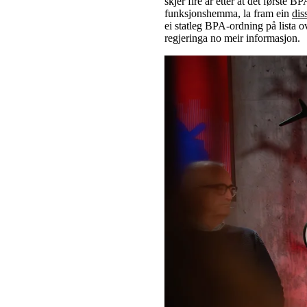
skjer fire år etter at det første B
funksjonshemma, la fram ein
dis
ei statleg BPA-ordning på lista o
regjeringa no meir informasjon.