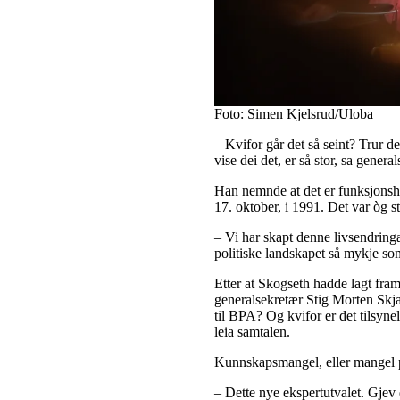
Foto: Simen Kjelsrud/Uloba
– Kvifor går det så seint? Trur dei
vise dei det, er så stor, sa gene
Han nemnde at det er funksjonshe
17. oktober, i 1991. Det var òg 
– Vi har skapt denne livsendringa
politiske landskapet så mykje som 
Etter at Skogseth hadde lagt fra
generalsekretær Stig Morten Skjær
til BPA? Og kvifor er det tilsyn
leia samtalen.
Kunnskapsmangel, eller mangel 
– Dette nye ekspertutvalet. Gje