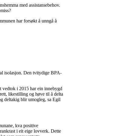
sjonshemma med assistansebehov.
remiss?
ommunen har forsøkt å unngå å
ial isolasjon. Den tvitydige BPA-
get vedtok i 2015 har ein innebygd
, likestilling og høve til å delta
og deltakig blir umogleg, sa Egil
unane, kva positive
ankrast i eit eige lovverk. Dette