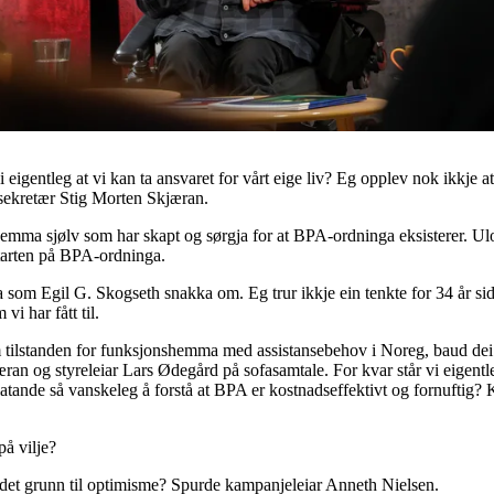
 eigentleg at vi kan ta ansvaret for vårt eige liv? Eg opplev nok ikkje at v
ralsekretær Stig Morten Skjæran.
mma sjølv som har skapt og sørgja for at BPA-ordninga eksisterer. Ulob
starten på BPA-ordninga.
 som Egil G. Skogseth snakka om. Eg trur ikkje ein tenkte for 34 år sida
vi har fått til.
m tilstanden for funksjonshemma med assistansebehov i Noreg, baud dei 
an og styreleiar Lars Ødegård på sofasamtale. For kvar står vi eigentleg,
elatande så vanskeleg å forstå at BPA er kostnadseffektivt og fornuftig
på vilje?
v det grunn til optimisme? Spurde kampanjeleiar Anneth Nielsen.