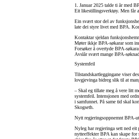
1. Januar 2025 talde ti år med 
Eit likestillingsverktøy. Men får 
Ein svært stor del av funksjonsh
late dei styre livet med BPA. Ko
Kontaktar sjeldan funksjonshem
Møter ikkje BPA-søkarar som innb
Forsøker å overtyde BPA-søkarar 
Avslår svært mange BPA-søknad
Systemfeil
Tilstandskartleggingane viser des
lovgjevinga bidreg slik til at ma
– Skal eg tillate meg å vere litt
systemfeil. Intensjonen med ordni
i samfunnet. På same tid skal kom
Skogseth.
Nytt regjeringsoppnemnt BPA-u
Nyleg har regjeringa sett ned eit
nytteeffekter BPA kan skape for s