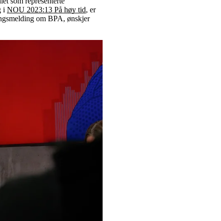
valet som representerte
g i
NOU 2023:13 På høy tid
, er
ortingsmelding om BPA, ønskjer