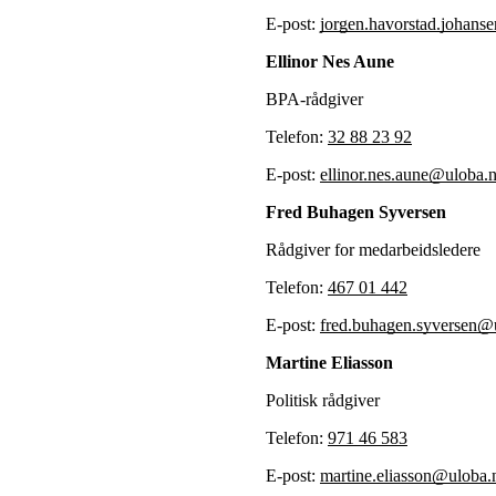
E-post:
jorgen.havorstad.johans
Ellinor Nes Aune
BPA-rådgiver
Telefon:
32 88 23 92
E-post:
ellinor.nes.aune@uloba.
Fred Buhagen Syversen
Rådgiver for medarbeidsledere
Telefon:
467 01 442
E-post:
fred.buhagen.syversen@
Martine Eliasson
Politisk rådgiver
Telefon:
971 46 583
E-post:
martine.eliasson@uloba.