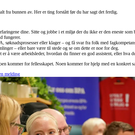
alt fra bunnen av. Her er ting forstått før du har sagt det ferdig.
aringene dine. Sitte og jobbe i et miljø der du ikke er den eneste som bru
id fungerer.
PA, søknadsprosesser eller klager – og få svar fra folk med fagkompetan
linger – eller bare være til stede og se om dette er noe for deg.
r å være arbeidsleder, hvordan du finner en god assistent, eller hva d
oen kommer for fellesskapet. Noen kommer for hjelp med en konkret sak
 en melding