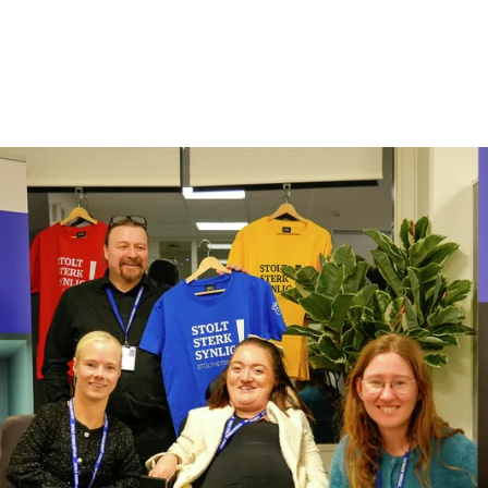
Engasjer deg
Bli medlem
Bli assistent
Kampsaker
Arrangementer
Independent Living-festivalen
Skansgård-forelesningen
Medlemsrådet
Selvsagt
Bente Skansgårds Independent Living-fond