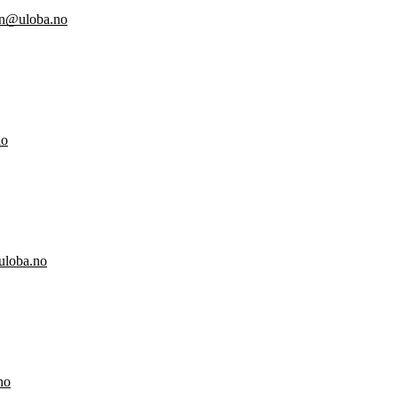
en@uloba.no
no
uloba.no
no