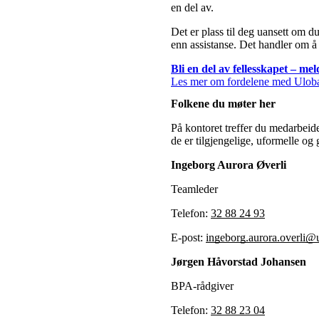
en del av.
Det er plass til deg uansett om 
enn assistanse. Det handler om å
Bli en del av fellesskapet – me
Les mer om fordelene med Ulob
Folkene du møter her
På kontoret treffer du medarbeide
de er tilgjengelige, uformelle og g
Ingeborg Aurora Øverli
Teamleder
Telefon:
32 88 24 93
E-post:
ingeborg.aurora.overli@
Jørgen Håvorstad Johansen
BPA-rådgiver
Telefon:
32 88 23 04