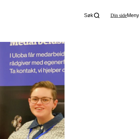
Søk
Din side
Meny
Om oss
Nyheter
Tall og fakta
Om Uloba
Kontakt Uloba
Supportsenter