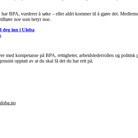
du har BPA, vurderer å søke – eller aldri kommer til å gjøre det. Medle
 tilhøre noe som betyr noe.
ld deg inn i Uloba
a
re med kompetanse på BPA, rettigheter, arbeidslederrollen og politisk p
enuint opptatt av at du skal få det du har rett på.
uloba.no