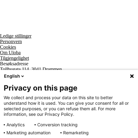
Tall og fakta
Om Uloba
Kontakt Uloba
Supportsenter
Ledige stillinger
Personvern
Cookies
Om Uloba
Tilgjengelighet
Besøksadresse
Tollbugata 114, 3041 Drammen
Postadresse
English
Postboks 2474 Strømsø, 3003 Drammen
Supportsenter tlf
Privacy on this page
800 20 202
Sentralbord tlf
We collect and process your data on this site to better
32 20 59 10
understand how it is used. You can give your consent for all or
Organisasjonsnummer
selected purposes, or you can refuse them all. For more
963 890 095
information, see our Privacy Policy.
Analytics
Conversion tracking
Marketing automation
Remarketing