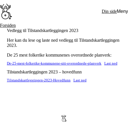
Hopp
til
Din side
Meny
hovedinnhold
Søk:
Forsiden
Vedlegg til Tilstandskartleggingen 2023
Hva vi gjør
BPA – Borgerstyrt personlig assistanse
Her kan du lese og laste ned vedlegg til Tilstandskartleggingen
BPA og kommunen
2023.
Beslutningsstøtteråd
Funksjonsassistanse
De 25 mest folkerike kommunenes overordnede planverk:
Stolte, sterke og synlige historier
Ti gode grunner til å velge Uloba
De-25-mest-folkerike-kommunene-sitt-overordnede-planverk
Last ned
Engasjer deg
Tilstandskartleggingen 2023 – hovedfunn
Bli medlem
Bli assistent
Tilstandskartleggingen-2023-Hovedfunn
Last ned
Kampsaker
Arrangementer
Independent Living-festivalen
Skansgård-forelesningen
Medlemsrådet
Selvsagt
Bente Skansgårds Independent Living-fond
Om oss
Nyheter