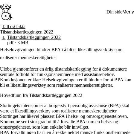
Hopp
til
Din side
Meny
hovedinnhold
Søk:
Tall og fakta
Tilstandskartleggingen 2022
Hva vi gjør
Tilstandskartleggingen-2022
BPA – Borgerstyrt personlig assistanse
pdf · 3 MB
BPA og kommunen
Helselovgivningen hindrer BPA i å bli et likestillingsverktøy som
Beslutningsstøtteråd
Funksjonsassistanse
realiserer menneskerettigheter.
Stolte, sterke og synlige historier
Ti gode grunner til å velge Uloba
Uloba gjennomfører en årlig tilstandskartlegging for å dokumentere
Engasjer deg
sentrale forhold for funksjonshemmede med assistansebehov.
Bli medlem
Konklusjonen er klar: Helselovgivningen er til hindrer for at BPA kan
Bli assistent
bli et likestillingsverktøy som realiserer menneskerettigheter.
Kampsaker
Arrangementer
Hovedfunn fra Tilstandskartleggingen 2022
Independent Living-festivalen
Skansgård-forelesningen
Stortingets intensjon er at borgerstyrt personlig assistanse (BPA) skal
Medlemsrådet
være et likestillingsverktøy som realiserer menneskerettigheter.
Selvsagt
Stortinget har likevel plassert BPA i helse- og omsorgstjenesteloven.
Bente Skansgårds Independent Living-fond
Kommune ser i stor grad ut til å forvalte BPA som en helse- og
Om oss
omsorgstjeneste, som kun enkelte blir innvilget.
Nyheter
BPA-forvaltningen har i en årrekke nektet mange funksjonshemmede