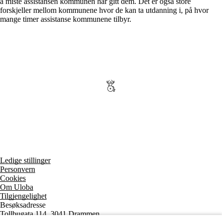
å miste assistansen kommunen har gitt dem. Det er også store
forskjeller mellom kommunene hvor de kan ta utdanning i, på hvor
mange timer assistanse kommunene tilbyr.
Ledige stillinger
Personvern
Cookies
Om Uloba
Tilgjengelighet
Besøksadresse
Tollbugata 114, 3041 Drammen