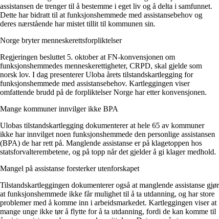
Tall og fakta
assistansen de trenger til å bestemme i eget liv og å delta i samfunnet.
Om Uloba
Dette har bidratt til at funksjonshemmede med assistansebehov og
Kontakt Uloba
deres nærstående har mistet tillit til kommunen sin.
Supportsenter
Norge bryter menneskerettsforpliktelser
Regjeringen besluttet 5. oktober at FN-konvensjonen om
funksjonshemmedes menneskerettigheter, CRPD, skal gjelde som
norsk lov. I dag presenterer Uloba årets tilstandskartlegging for
funksjonshemmede med assistansebehov. Kartleggingen viser
omfattende brudd på de forpliktelser Norge har etter konvensjonen.
Mange kommuner innvilger ikke BPA
Ulobas tilstandskartlegging dokumenterer at hele 65 av kommuner
ikke har innvilget noen funksjonshemmede den personlige assistansen
(BPA) de har rett på. Manglende assistanse er på klagetoppen hos
statsforvalterembetene, og på topp når det gjelder å gi klager medhold.
Mangel på assistanse forsterker utenforskapet
Tilstandskartleggingen dokumenterer også at manglende assistanse gjør
at funksjonshemmede ikke får mulighet til å ta utdanning, og har store
problemer med å komme inn i arbeidsmarkedet. Kartleggingen viser at
mange unge ikke tør å flytte for å ta utdanning, fordi de kan komme til