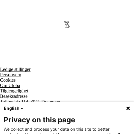
Ledige stillinger
Personvern
Cookies
Om Uloba
Tilgjengelighet
Besøksadresse
Tollbugata 114, 3041 Drammen
Postadresse
English
Postboks 2474 Strømsø, 3003 Drammen
Supportsenter tlf
Privacy on this page
800 20 202
Sentralbord tlf
We collect and process your data on this site to better
32 20 59 10