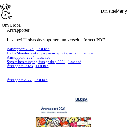
Hopp
til
Din side
Meny
hovedinnhold
Søk:
Om Uloba
Årsrapporter
Hva vi gjør
BPA – Borgerstyrt personlig assistanse
Last ned Ulobas årsrapporter i universelt utformet PDF.
BPA og kommunen
Beslutningsstøtteråd
Aarsrapport-2025
Last ned
Funksjonsassistanse
Uloba Styrets-beretning-og-aarsregnskap-2025
Last ned
Stolte, sterke og synlige historier
Aarsrapport_2024
Last ned
Styrets beretning og årsregnskap 2024
Last ned
Ti gode grunner til å velge Uloba
Årsrapport_2023
Last ned
Engasjer deg
Bli medlem
Bli assistent
Årsrapport 2022
Last ned
Kampsaker
Arrangementer
Independent Living-festivalen
Skansgård-forelesningen
Medlemsrådet
Selvsagt
Bente Skansgårds Independent Living-fond
Om oss
Nyheter