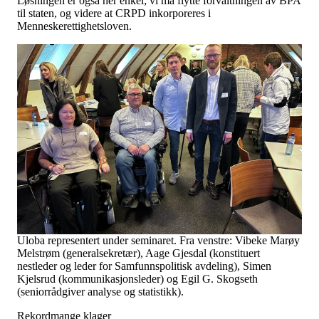
Løsningen er også her enkel; vi må flytte forvaltningen av BPA
til staten, og videre at CRPD inkorporeres i
Menneskerettighetsloven.
Uloba representert under seminaret. Fra venstre: Vibeke Marøy
Melstrøm (generalsekretær), Aage Gjesdal (konstituert
nestleder og leder for Samfunnspolitisk avdeling), Simen
Kjelsrud (kommunikasjonsleder) og Egil G. Skogseth
(seniorrådgiver analyse og statistikk).
Rekordmange klager