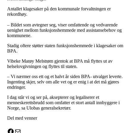
Antallet klagesaker på den kommunale forvaltningen er
rekordhøy.
– Bildet som avtegner seg, viser omfattende og vedvarende
uenighet mellom funksjonshemmede med assistansebehov og
kommunene.
Stadig oftere støtter staten funksjonshemmede i klagesaker om
BPA.
Vibeke Marøy Melstrøm gjentok at BPA må flyttes ut av
helselovgivningen og flyttes til staten.
– Vi nærmer oss ett og et halvt år siden BPA- utvalget leverte.
Ingenting skjer, selv om alle vet og er enig i at det må gjøres
endringer.
I dag står vi og ser på, aksepterer og legaliserer et
menneskerettsbrudd som omfatter et stort antall innbyggere i
Norge, sa Ulobas generalsekretær.
Del med venner
X
Facebook
E-post