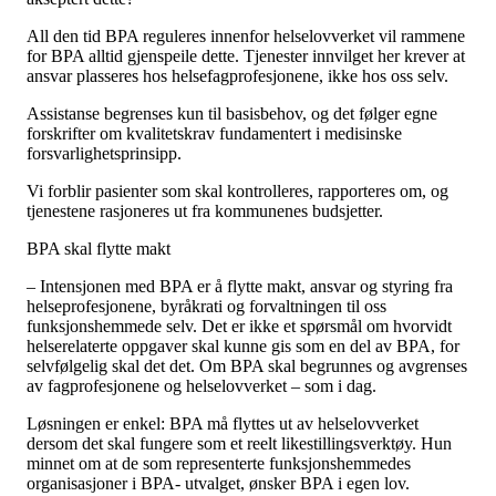
All den tid BPA reguleres innenfor helselovverket vil rammene
for BPA alltid gjenspeile dette. Tjenester innvilget her krever at
ansvar plasseres hos helsefagprofesjonene, ikke hos oss selv.
Assistanse begrenses kun til basisbehov, og det følger egne
forskrifter om kvalitetskrav fundamentert i medisinske
forsvarlighetsprinsipp.
Vi forblir pasienter som skal kontrolleres, rapporteres om, og
tjenestene rasjoneres ut fra kommunenes budsjetter.
BPA skal flytte makt
– Intensjonen med BPA er å flytte makt, ansvar og styring fra
helseprofesjonene, byråkrati og forvaltningen til oss
funksjonshemmede selv. Det er ikke et spørsmål om hvorvidt
helserelaterte oppgaver skal kunne gis som en del av BPA, for
selvfølgelig skal det det. Om BPA skal begrunnes og avgrenses
av fagprofesjonene og helselovverket – som i dag.
Løsningen er enkel: BPA må flyttes ut av helselovverket
dersom det skal fungere som et reelt likestillingsverktøy. Hun
minnet om at de som representerte funksjonshemmedes
organisasjoner i BPA- utvalget, ønsker BPA i egen lov.