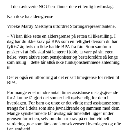
– I den avleverte NOU’en finner dere et ferdig lovforslag.
Kan ikke ha aldersgrense
Vibeke Marøy Melstrøm utfordret Stortingsrepresentantene,
– Vi kan ikke sette en aldersgrense på retten til likestilling. I
dag har du ikke krav på BPA som en rettighet dersom du har
fylt 67 år, hvis du ikke hadde BPA fra før. Som samfunn
ønsker vi at folk skal stå lengere i jobb, ta vare på sin egen
helse, være aktive som pensjonister og besteforeldre så lenge
som mulig – dette får altså ikke funksjonshemmede anledning
til.
Det er også en utfordring at det er satt timegrense for retten til
BPA.
For mange er et mindre antall timer assistanse utslagsgivende
for å kunne få gjort det som er helt nødvendig for dem i
hverdagen. For barn og unge er det viktig med assistanse som
trengs for å delta som sine jevnaldrende og sammen med dem.
Mange synshemmede får avslag når timetallet ligger under
grensen for retten, selv om du har krav på en individuell
vurdering ,noe som får store konsekvenser i hverdagen og ofte
i en studietid.