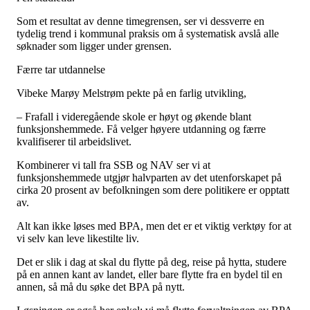
Som et resultat av denne timegrensen, ser vi dessverre en
tydelig trend i kommunal praksis om å systematisk avslå alle
søknader som ligger under grensen.
Færre tar utdannelse
Vibeke Marøy Melstrøm pekte på en farlig utvikling,
– Frafall i videregående skole er høyt og økende blant
funksjonshemmede. Få velger høyere utdanning og færre
kvalifiserer til arbeidslivet.
Kombinerer vi tall fra SSB og NAV ser vi at
funksjonshemmede utgjør halvparten av det utenforskapet på
cirka 20 prosent av befolkningen som dere politikere er opptatt
av.
Alt kan ikke løses med BPA, men det er et viktig verktøy for at
vi selv kan leve likestilte liv.
Det er slik i dag at skal du flytte på deg, reise på hytta, studere
på en annen kant av landet, eller bare flytte fra en bydel til en
annen, så må du søke det BPA på nytt.