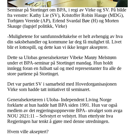
Tall og fakta
Om Uloba
Seminar på Stortinget om BPA, i regi av Virke og SV. På bilde
Kontakt Uloba
fra venstre: Kathy Lie (SV), Kristoffer Robin Hauge (MDG),
Supportsenter
Torbjørn Vereide (AP), Erlend Svardal Bøe (H) og Morten
Skauge (fagsjef politikk, Virke)
-Mulighetene for samfunnsdeltakelse er helt avhengig av hva
din saksbehandler og kommune lar deg få mulighet til. Livet
blir et lottospill, og dette kan vi ikke lenger akseptere.
Dette sa Ulobas generalsekretær Vibeke Marøy Melstrøm
under et BPA-seminar på Stortinget mandag. Hun holdt
innlegg foran en fullsatt sal og med representanter fra alle de
store partiene på Stortinget.
Det var partiet SV i samarbeid med Hovedorganisasjonen
Virke som hadde tatt initiativet til seminaret.
Generalsekretæren i Uloba- Independent Living Norge
forklarte at hun hadde hatt BPA siden 1991. Hun var også
medlem av det regjeringsoppnevnte BPA- utvalget som avga
NOU 2021:11 – Selvstyrt er velstyrt. Hun etterlyste hva
Regjeringen har tenkt å gjøre med denne utredningen.
Hvem ville akseptert?