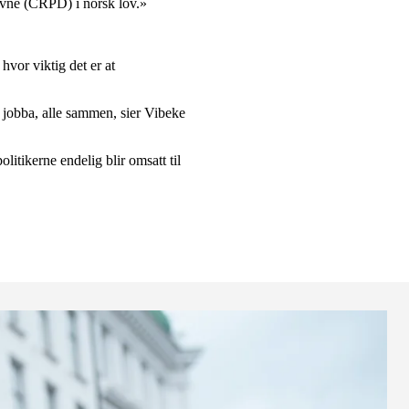
sevne (CRPD) i norsk lov.»
vor viktig det er at
 jobba, alle sammen, sier Vibeke
litikerne endelig blir omsatt til