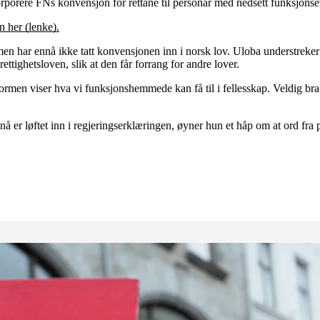
korporere FNs konvensjon for rettane til personar med nedsett funksjon
n her (lenke).
en har ennå ikke tatt konvensjonen inn i norsk lov. Uloba understreker h
ttighetsloven, slik at den får forrang for andre lover.
ormen viser hva vi funksjonshemmede kan få til i fellesskap. Veldig bra
 er løftet inn i regjeringserklæringen, øyner hun et håp om at ord fra po