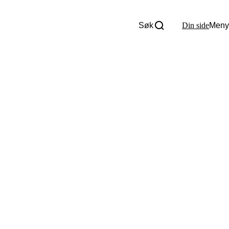
Søk
Din side
Meny
Om oss
Nyheter
Tall og fakta
Om Uloba
Kontakt Uloba
Supportsenter