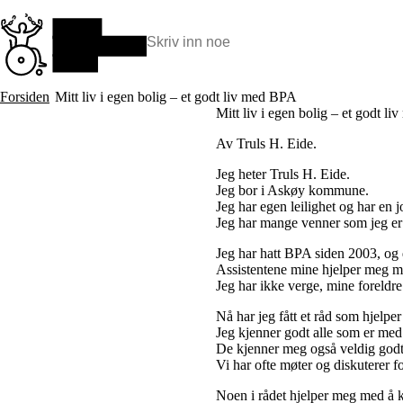
Hopp
til
hovedinnhold
Søk:
Hva vi gjør
Forsiden
Mitt liv i egen bolig – et godt liv med BPA
BPA – Borgerstyrt personlig assistanse
Mitt liv i egen bolig – et godt l
BPA og kommunen
Av Truls H. Eide.
Beslutningsstøtteråd
Funksjonsassistanse
Jeg heter Truls H. Eide.
Stolte, sterke og synlige historier
Jeg bor i Askøy kommune.
Ti gode grunner til å velge Uloba
Jeg har egen leilighet og har en j
Jeg har mange venner som jeg er
Jeg har hatt BPA siden 2003, og 
Assistentene mine hjelper meg me
Jeg har ikke verge, mine foreldre
Nå har jeg fått et råd som hjelpe
Jeg kjenner godt alle som er med 
De kjenner meg også veldig godt
Vi har ofte møter og diskuterer fo
Noen i rådet hjelper meg med å 