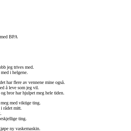
Engasjer deg
iv med BPA
Bli medlem
Bli assistent
Kampsaker
Arrangementer
Independent Living-festivalen
Skansgård-forelesningen
obb jeg trives med.
Medlemsrådet
 med i helgene.
Selvsagt
Bente Skansgårds Independent Living-fond
det har flere av vennene mine også.
d å leve som jeg vil.
 og bror har hjulpet meg hele tiden.
r meg med viktige ting.
i rådet mitt.
.
rskjellige ting.
kjøpe ny vaskemaskin.