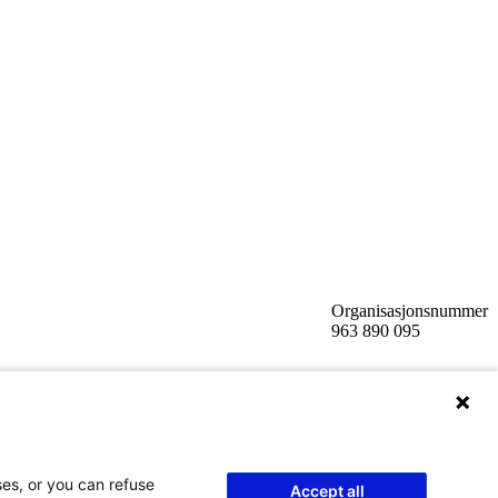
Organisasjonsnummer
963 890 095
ses, or you can refuse
Accept all