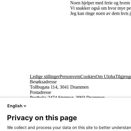
Noen hjelper med ferie og hvem
Vi snakker også om hvor mye pen
Jeg kan ringe noen av dem hvis j
Ledige stillinger
Personvern
Cookies
Om Uloba
Tilgjeng
Besøksadresse
Tollbugata 114, 3041 Drammen
Postadresse
Postboks 2474 Strømsø, 3003 Drammen
English
Privacy on this page
We collect and process your data on this site to better understan