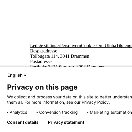
Ledige stillinger
Personvern
Cookies
Om Uloba
Tilgjeng
Besøksadresse
Tollbugata 114, 3041 Drammen
Postadresse
Postboks 2474 Strømsø, 3003 Drammen
English
Privacy on this page
We collect and process your data on this site to better understan
them all. For more information, see our Privacy Policy.
Analytics
Conversion tracking
Marketing automation
Innhold beskyttet av © Uloba – Independent Living 
Consent details
Privacy statement