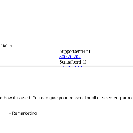
elighet
Supportsenter tlf
800 20 202
Sentralbord tlf
32 20 59 10
d how it is used. You can give your consent for all or selected purpo
Remarketing
Norge SA 2026