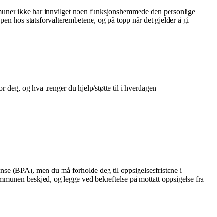
muner ikke har innvilget noen funksjonshemmede den personlige
pen hos statsforvalterembetene, og på topp når det gjelder å gi
r deg, og hva trenger du hjelp/støtte til i hverdagen
anse (BPA), men du må forholde deg til oppsigelsesfristene i
mmunen beskjed, og legge ved bekreftelse på mottatt oppsigelse fra