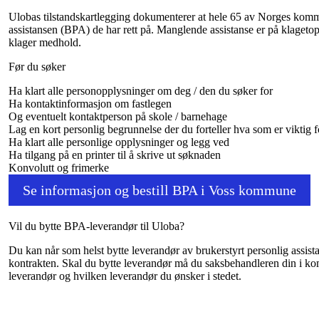
Ulobas tilstandskartlegging dokumenterer at hele 65 av Norges kom
assistansen (BPA) de har rett på. Manglende assistanse er på klagetop
klager medhold.
Før du søker
Ha klart alle personopplysninger om deg / den du søker for
Ha kontaktinformasjon om fastlegen
Og eventuelt kontaktperson på skole / barnehage
Lag en kort personlig begrunnelse der du forteller hva som er viktig fo
Ha klart alle personlige opplysninger og legg ved
Ha tilgang på en printer til å skrive ut søknaden
Konvolutt og frimerke
Se informasjon og bestill BPA i Voss kommune
Vil du bytte BPA-leverandør til Uloba?
Du kan når som helst bytte leverandør av brukerstyrt personlig assist
kontrakten. Skal du bytte leverandør må du saksbehandleren din i ko
leverandør og hvilken leverandør du ønsker i stedet.