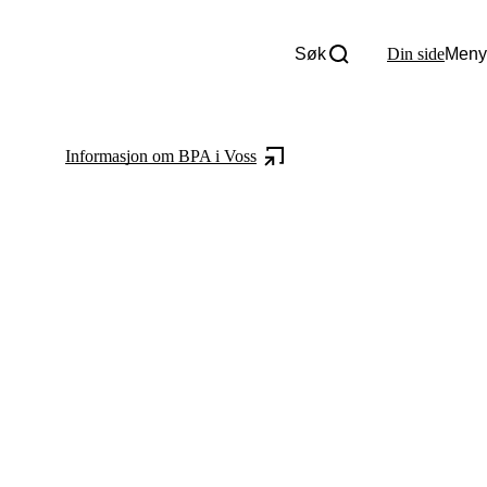
Søk
Din side
Meny
Om oss
Nyheter
Tall og fakta
Informasjon om BPA i Voss
Om Uloba
Kontakt Uloba
Supportsenter