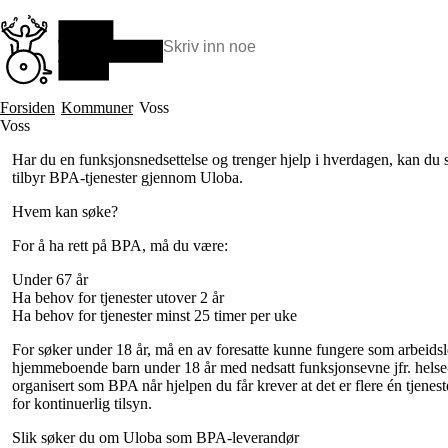
Hopp
til
hovedinnhold
Søk:
Hva vi gjør
Forsiden
Kommuner
Voss
BPA – Borgerstyrt personlig assistanse
Voss
BPA og kommunen
Har du en funksjonsnedsettelse og trenger hjelp i hverdagen, kan d
Beslutningsstøtteråd
tilbyr BPA-tjenester gjennom Uloba.
Funksjonsassistanse
Stolte, sterke og synlige historier
Hvem kan søke?
Ti gode grunner til å velge Uloba
For å ha rett på BPA, må du være:
Under 67 år
Ha behov for tjenester utover 2 år
Ha behov for tjenester minst 25 timer per uke
For søker under 18 år, må en av foresatte kunne fungere som arbeidsle
hjemmeboende barn under 18 år med nedsatt funksjonsevne jfr. helse- o
organisert som BPA når hjelpen du får krever at det er flere én tjene
for kontinuerlig tilsyn.
Slik søker du om Uloba som BPA-leverandør