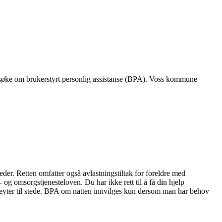
Engasjer deg
Bli medlem
Bli assistent
u søke om brukerstyrt personlig assistanse (BPA). Voss kommune
Kampsaker
Arrangementer
Independent Living-festivalen
Skansgård-forelesningen
Medlemsrådet
Selvsagt
Bente Skansgårds Independent Living-fond
der. Retten omfatter også avlastningstiltak for foreldre med
g omsorgstjenesteloven. Du har ikke rett til å få din hjelp
steyter til stede. BPA om natten innvilges kun dersom man har behov