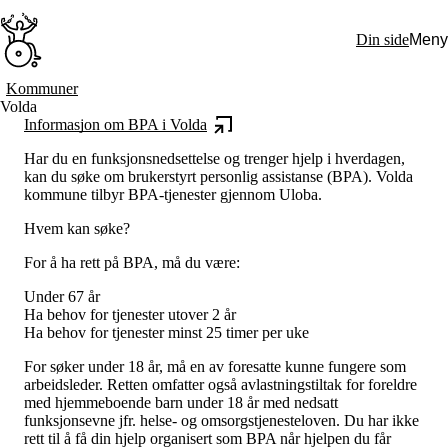
Hopp
til
Din side
Meny
hovedinnhold
Søk:
Kommuner
Volda
Hva vi gjør
Informasjon om BPA i Volda
BPA – Borgerstyrt personlig assistanse
BPA og kommunen
Har du en funksjonsnedsettelse og trenger hjelp i hverdagen,
Beslutningsstøtteråd
kan du søke om brukerstyrt personlig assistanse (BPA). Volda
Funksjonsassistanse
kommune tilbyr BPA-tjenester gjennom Uloba.
Stolte, sterke og synlige historier
Ti gode grunner til å velge Uloba
Hvem kan søke?
Engasjer deg
Bli medlem
For å ha rett på BPA, må du være:
Bli assistent
Kampsaker
Under 67 år
Arrangementer
Ha behov for tjenester utover 2 år
Independent Living-festivalen
Ha behov for tjenester minst 25 timer per uke
Skansgård-forelesningen
Medlemsrådet
For søker under 18 år, må en av foresatte kunne fungere som
Selvsagt
arbeidsleder. Retten omfatter også avlastningstiltak for foreldre
Bente Skansgårds Independent Living-fond
med hjemmeboende barn under 18 år med nedsatt
Om oss
funksjonsevne jfr. helse- og omsorgstjenesteloven. Du har ikke
Nyheter
rett til å få din hjelp organisert som BPA når hjelpen du får