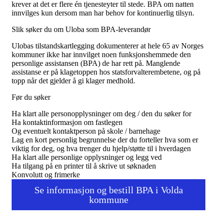
Tall og fakta
krever at det er flere én tjenesteyter til stede. BPA om natten
Om Uloba
innvilges kun dersom man har behov for kontinuerlig tilsyn.
Kontakt Uloba
Supportsenter
Slik søker du om Uloba som BPA-leverandør
Ulobas tilstandskartlegging dokumenterer at hele 65 av Norges
kommuner ikke har innvilget noen funksjonshemmede den
personlige assistansen (BPA) de har rett på. Manglende
assistanse er på klagetoppen hos statsforvalterembetene, og på
topp når det gjelder å gi klager medhold.
Før du søker
Ha klart alle personopplysninger om deg / den du søker for
Ha kontaktinformasjon om fastlegen
Og eventuelt kontaktperson på skole / barnehage
Lag en kort personlig begrunnelse der du forteller hva som er
viktig for deg, og hva trenger du hjelp/støtte til i hverdagen
Ha klart alle personlige opplysninger og legg ved
Ha tilgang på en printer til å skrive ut søknaden
Konvolutt og frimerke
Se informasjon og bestill BPA i Volda
kommune