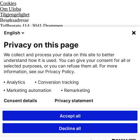
Cookies
Om Uloba
Tilgjengelighet
Besøksadresse
Tollbugata 114, 3041 Drammen
Postadresse
English
Postboks 2474 Strømsø, 3003 Drammen
Supportsenter tlf
Privacy on this page
800 20 202
Sentralbord tlf
We collect and process your data on this site to better
32 20 59 10
understand how it is used. You can give your consent for all or
Organisasjonsnummer
selected purposes, or you can refuse them all. For more
963 890 095
information, see our Privacy Policy.
Analytics
Conversion tracking
Marketing automation
Remarketing
Consent details
Privacy statement
Accept all
Innhold beskyttet av © Uloba – Independent Living Norge SA 2026
Decline all