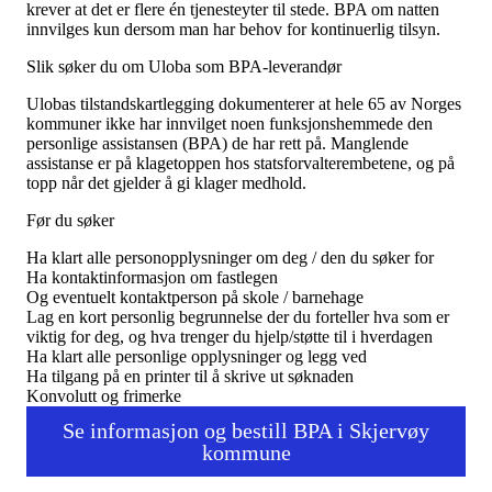
Tall og fakta
krever at det er flere én tjenesteyter til stede. BPA om natten
Om Uloba
innvilges kun dersom man har behov for kontinuerlig tilsyn.
Kontakt Uloba
Supportsenter
Slik søker du om Uloba som BPA-leverandør
Ulobas tilstandskartlegging dokumenterer at hele 65 av Norges
kommuner ikke har innvilget noen funksjonshemmede den
personlige assistansen (BPA) de har rett på. Manglende
assistanse er på klagetoppen hos statsforvalterembetene, og på
topp når det gjelder å gi klager medhold.
Før du søker
Ha klart alle personopplysninger om deg / den du søker for
Ha kontaktinformasjon om fastlegen
Og eventuelt kontaktperson på skole / barnehage
Lag en kort personlig begrunnelse der du forteller hva som er
viktig for deg, og hva trenger du hjelp/støtte til i hverdagen
Ha klart alle personlige opplysninger og legg ved
Ha tilgang på en printer til å skrive ut søknaden
Konvolutt og frimerke
Se informasjon og bestill BPA i Skjervøy
kommune