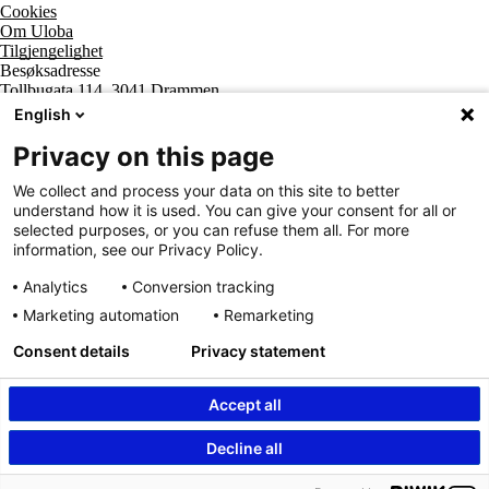
Cookies
Om Uloba
Tilgjengelighet
Besøksadresse
Tollbugata 114, 3041 Drammen
Postadresse
English
Postboks 2474 Strømsø, 3003 Drammen
Supportsenter tlf
Privacy on this page
800 20 202
Sentralbord tlf
We collect and process your data on this site to better
32 20 59 10
understand how it is used. You can give your consent for all or
Organisasjonsnummer
selected purposes, or you can refuse them all. For more
963 890 095
information, see our Privacy Policy.
Analytics
Conversion tracking
Marketing automation
Remarketing
Consent details
Privacy statement
Accept all
Innhold beskyttet av © Uloba – Independent Living Norge SA 2026
Decline all