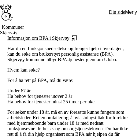
Hopp
til
Din side
Meny
hovedinnhold
Søk:
Kommuner
Skjervøy
Hva vi gjør
Informasjon om BPA i Skjervøy
BPA – Borgerstyrt personlig assistanse
BPA og kommunen
Har du en funksjonsnedsettelse og trenger hjelp i hverdagen,
Beslutningsstøtteråd
kan du søke om brukerstyrt personlig assistanse (BPA).
Funksjonsassistanse
Skjervøy kommune tilbyr BPA-tjenester gjennom Uloba.
Stolte, sterke og synlige historier
Ti gode grunner til å velge Uloba
Hvem kan søke?
Engasjer deg
Bli medlem
For å ha rett på BPA, må du være:
Bli assistent
Kampsaker
Under 67 år
Arrangementer
Ha behov for tjenester utover 2 år
Independent Living-festivalen
Ha behov for tjenester minst 25 timer per uke
Skansgård-forelesningen
Medlemsrådet
For søker under 18 år, må en av foresatte kunne fungere som
Selvsagt
arbeidsleder. Retten omfatter også avlastningstiltak for foreldre
Bente Skansgårds Independent Living-fond
med hjemmeboende barn under 18 år med nedsatt
Om oss
funksjonsevne jfr. helse- og omsorgstjenesteloven. Du har ikke
Nyheter
rett til å få din hjelp organisert som BPA når hjelpen du får