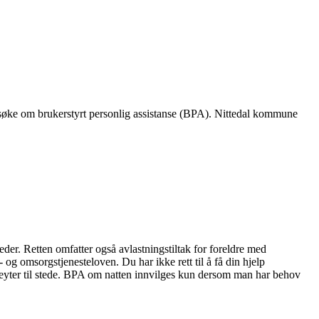
Engasjer deg
Bli medlem
Bli assistent
 søke om brukerstyrt personlig assistanse (BPA). Nittedal kommune
Kampsaker
Arrangementer
Independent Living-festivalen
Skansgård-forelesningen
Medlemsrådet
Selvsagt
Bente Skansgårds Independent Living-fond
der. Retten omfatter også avlastningstiltak for foreldre med
g omsorgstjenesteloven. Du har ikke rett til å få din hjelp
steyter til stede. BPA om natten innvilges kun dersom man har behov