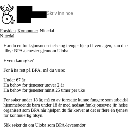
Hopp
til
hovedinnhold
Søk:
Hva vi gjør
Forsiden
Kommuner
Nittedal
BPA – Borgerstyrt personlig assistanse
Nittedal
BPA og kommunen
Har du en funksjonsnedsettelse og trenger hjelp i hverdagen, kan du
Beslutningsstøtteråd
tilbyr BPA-tjenester gjennom Uloba.
Funksjonsassistanse
Stolte, sterke og synlige historier
Hvem kan søke?
Ti gode grunner til å velge Uloba
For å ha rett på BPA, må du være:
Under 67 år
Ha behov for tjenester utover 2 år
Ha behov for tjenester minst 25 timer per uke
For søker under 18 år, må en av foresatte kunne fungere som arbeidsle
hjemmeboende barn under 18 år med nedsatt funksjonsevne jfr. helse- o
organisert som BPA når hjelpen du får krever at det er flere én tjene
for kontinuerlig tilsyn.
Slik søker du om Uloba som BPA-leverandør