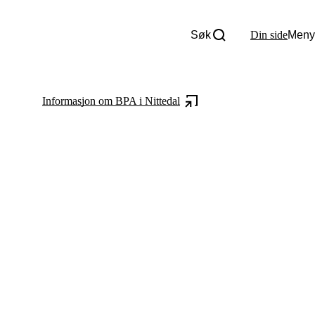
Søk
Din side
Meny
Om oss
Nyheter
Tall og fakta
Informasjon om BPA i Nittedal
Om Uloba
Kontakt Uloba
Supportsenter