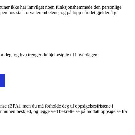
muner ikke har innvilget noen funksjonshemmede den personlige
pen hos statsforvalterembetene, og på topp når det gjelder å gi
r deg, og hva trenger du hjelp/støtte til i hverdagen
anse (BPA), men du må forholde deg til oppsigelsesfristene i
mmunen beskjed, og legge ved bekreftelse på mottatt oppsigelse fra