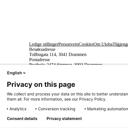
Ledige stillinger
Personvern
Cookies
Om Uloba
Tilgjeng
Besøksadresse
Tollbugata 114, 3041 Drammen
Postadresse
Postboks 2474 Strømsø, 3003 Drammen
English
Privacy on this page
We collect and process your data on this site to better understan
them all. For more information, see our Privacy Policy.
Analytics
Conversion tracking
Marketing automation
Innhold beskyttet av © Uloba – Independent Living 
Consent details
Privacy statement