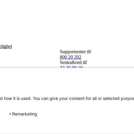
elighet
Supportsenter tlf
800 20 202
Sentralbord tlf
32 20 59 10
d how it is used. You can give your consent for all or selected purpo
Remarketing
Norge SA 2026