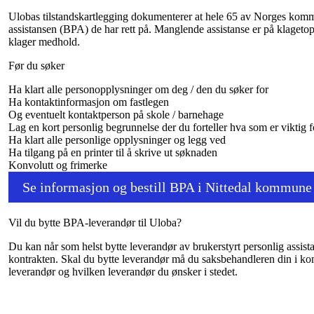
Ulobas tilstandskartlegging dokumenterer at hele 65 av Norges kom
assistansen (BPA) de har rett på. Manglende assistanse er på klagetop
klager medhold.
Før du søker
Ha klart alle personopplysninger om deg / den du søker for
Ha kontaktinformasjon om fastlegen
Og eventuelt kontaktperson på skole / barnehage
Lag en kort personlig begrunnelse der du forteller hva som er viktig fo
Ha klart alle personlige opplysninger og legg ved
Ha tilgang på en printer til å skrive ut søknaden
Konvolutt og frimerke
Se informasjon og bestill BPA i Nittedal kommune
Vil du bytte BPA-leverandør til Uloba?
Du kan når som helst bytte leverandør av brukerstyrt personlig assist
kontrakten. Skal du bytte leverandør må du saksbehandleren din i ko
leverandør og hvilken leverandør du ønsker i stedet.