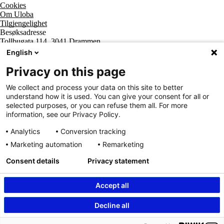
Cookies
Om Uloba
Tilgjengelighet
Besøksadresse
Tollbugata 114, 3041 Drammen
Postadresse
English
Postboks 2474 Strømsø, 3003 Drammen
Supportsenter tlf
Privacy on this page
800 20 202
Sentralbord tlf
We collect and process your data on this site to better
32 20 59 10
understand how it is used. You can give your consent for all or
Organisasjonsnummer
selected purposes, or you can refuse them all. For more
963 890 095
information, see our Privacy Policy.
Analytics
Conversion tracking
Marketing automation
Remarketing
Consent details
Privacy statement
Accept all
Innhold beskyttet av © Uloba – Independent Living Norge SA 2026
Decline all