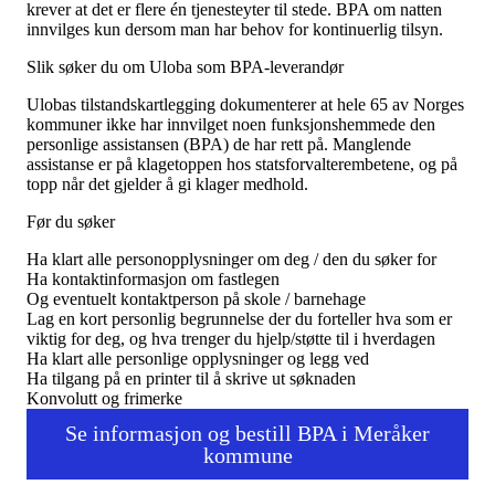
Tall og fakta
krever at det er flere én tjenesteyter til stede. BPA om natten
Om Uloba
innvilges kun dersom man har behov for kontinuerlig tilsyn.
Kontakt Uloba
Supportsenter
Slik søker du om Uloba som BPA-leverandør
Ulobas tilstandskartlegging dokumenterer at hele 65 av Norges
kommuner ikke har innvilget noen funksjonshemmede den
personlige assistansen (BPA) de har rett på. Manglende
assistanse er på klagetoppen hos statsforvalterembetene, og på
topp når det gjelder å gi klager medhold.
Før du søker
Ha klart alle personopplysninger om deg / den du søker for
Ha kontaktinformasjon om fastlegen
Og eventuelt kontaktperson på skole / barnehage
Lag en kort personlig begrunnelse der du forteller hva som er
viktig for deg, og hva trenger du hjelp/støtte til i hverdagen
Ha klart alle personlige opplysninger og legg ved
Ha tilgang på en printer til å skrive ut søknaden
Konvolutt og frimerke
Se informasjon og bestill BPA i Meråker
kommune