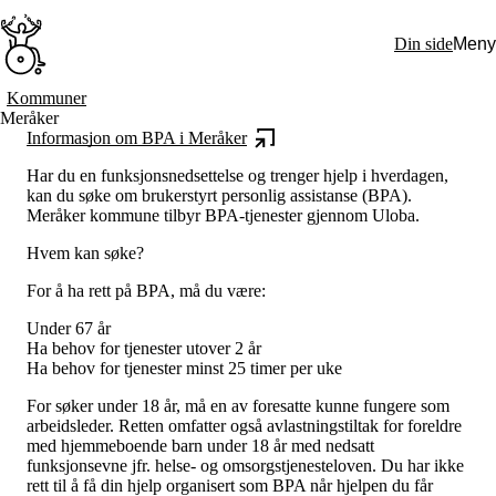
Hopp
til
Din side
Meny
hovedinnhold
Søk:
Kommuner
Meråker
Hva vi gjør
Informasjon om BPA i Meråker
BPA – Borgerstyrt personlig assistanse
BPA og kommunen
Har du en funksjonsnedsettelse og trenger hjelp i hverdagen,
Beslutningsstøtteråd
kan du søke om brukerstyrt personlig assistanse (BPA).
Funksjonsassistanse
Meråker kommune tilbyr BPA-tjenester gjennom Uloba.
Stolte, sterke og synlige historier
Ti gode grunner til å velge Uloba
Hvem kan søke?
Engasjer deg
Bli medlem
For å ha rett på BPA, må du være:
Bli assistent
Kampsaker
Under 67 år
Arrangementer
Ha behov for tjenester utover 2 år
Independent Living-festivalen
Ha behov for tjenester minst 25 timer per uke
Skansgård-forelesningen
Medlemsrådet
For søker under 18 år, må en av foresatte kunne fungere som
Selvsagt
arbeidsleder. Retten omfatter også avlastningstiltak for foreldre
Bente Skansgårds Independent Living-fond
med hjemmeboende barn under 18 år med nedsatt
Om oss
funksjonsevne jfr. helse- og omsorgstjenesteloven. Du har ikke
Nyheter
rett til å få din hjelp organisert som BPA når hjelpen du får