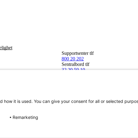
elighet
Supportsenter tlf
800 20 202
Sentralbord tlf
32 20 59 10
d how it is used. You can give your consent for all or selected purpo
Remarketing
Norge SA 2026