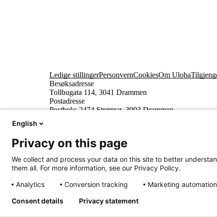
Ledige stillinger
Personvern
Cookies
Om Uloba
Tilgjeng
Besøksadresse
Tollbugata 114, 3041 Drammen
Postadresse
Postboks 2474 Strømsø, 3003 Drammen
English
Privacy on this page
We collect and process your data on this site to better understan
them all. For more information, see our Privacy Policy.
Analytics
Conversion tracking
Marketing automation
Innhold beskyttet av © Uloba – Independent Living 
Consent details
Privacy statement