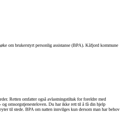
Engasjer deg
Bli medlem
Bli assistent
u søke om brukerstyrt personlig assistanse (BPA). Kåfjord kommune
Kampsaker
Arrangementer
Independent Living-festivalen
Skansgård-forelesningen
Medlemsrådet
Selvsagt
Bente Skansgårds Independent Living-fond
der. Retten omfatter også avlastningstiltak for foreldre med
g omsorgstjenesteloven. Du har ikke rett til å få din hjelp
steyter til stede. BPA om natten innvilges kun dersom man har behov