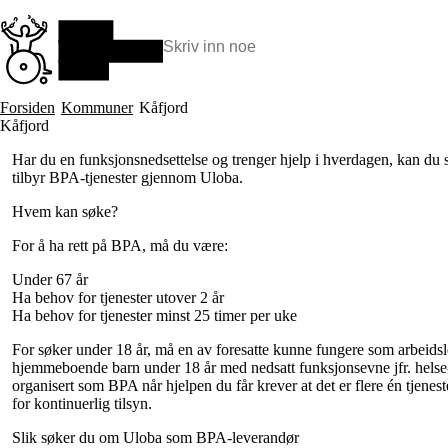
Hopp
til
hovedinnhold
Søk:
Hva vi gjør
Forsiden
Kommuner
Kåfjord
BPA – Borgerstyrt personlig assistanse
Kåfjord
BPA og kommunen
Har du en funksjonsnedsettelse og trenger hjelp i hverdagen, kan d
Beslutningsstøtteråd
tilbyr BPA-tjenester gjennom Uloba.
Funksjonsassistanse
Stolte, sterke og synlige historier
Hvem kan søke?
Ti gode grunner til å velge Uloba
For å ha rett på BPA, må du være:
Under 67 år
Ha behov for tjenester utover 2 år
Ha behov for tjenester minst 25 timer per uke
For søker under 18 år, må en av foresatte kunne fungere som arbeidsle
hjemmeboende barn under 18 år med nedsatt funksjonsevne jfr. helse- o
organisert som BPA når hjelpen du får krever at det er flere én tjene
for kontinuerlig tilsyn.
Slik søker du om Uloba som BPA-leverandør