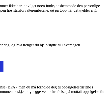
muner ikke har innvilget noen funksjonshemmede den personlige
pen hos statsforvalterembetene, og på topp når det gjelder å gi
r deg, og hva trenger du hjelp/støtte til i hverdagen
anse (BPA), men du må forholde deg til oppsigelsesfristene i
mmunen beskjed, og legge ved bekreftelse på mottatt oppsigelse fra