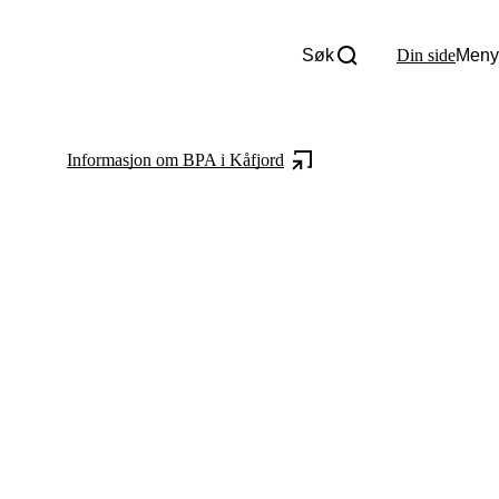
Søk
Din side
Meny
Om oss
Nyheter
Tall og fakta
Informasjon om BPA i Kåfjord
Om Uloba
Kontakt Uloba
Supportsenter