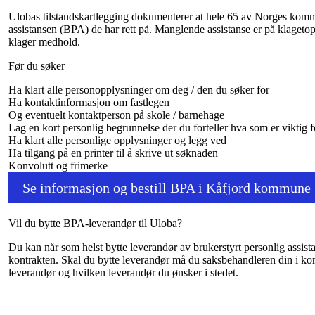
Ulobas tilstandskartlegging dokumenterer at hele 65 av Norges kom
assistansen (BPA) de har rett på. Manglende assistanse er på klagetop
klager medhold.
Før du søker
Ha klart alle personopplysninger om deg / den du søker for
Ha kontaktinformasjon om fastlegen
Og eventuelt kontaktperson på skole / barnehage
Lag en kort personlig begrunnelse der du forteller hva som er viktig fo
Ha klart alle personlige opplysninger og legg ved
Ha tilgang på en printer til å skrive ut søknaden
Konvolutt og frimerke
Se informasjon og bestill BPA i Kåfjord kommune
Vil du bytte BPA-leverandør til Uloba?
Du kan når som helst bytte leverandør av brukerstyrt personlig assist
kontrakten. Skal du bytte leverandør må du saksbehandleren din i ko
leverandør og hvilken leverandør du ønsker i stedet.