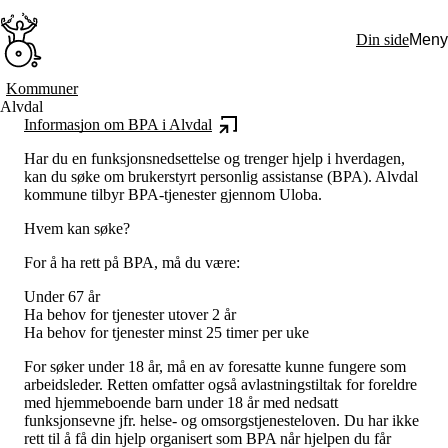
Hopp
til
Din side
Meny
hovedinnhold
Søk:
Kommuner
Alvdal
Hva vi gjør
Informasjon om BPA i Alvdal
BPA – Borgerstyrt personlig assistanse
BPA og kommunen
Har du en funksjonsnedsettelse og trenger hjelp i hverdagen,
Beslutningsstøtteråd
kan du søke om brukerstyrt personlig assistanse (BPA). Alvdal
Funksjonsassistanse
kommune tilbyr BPA-tjenester gjennom Uloba.
Stolte, sterke og synlige historier
Ti gode grunner til å velge Uloba
Hvem kan søke?
Engasjer deg
Bli medlem
For å ha rett på BPA, må du være:
Bli assistent
Kampsaker
Under 67 år
Arrangementer
Ha behov for tjenester utover 2 år
Independent Living-festivalen
Ha behov for tjenester minst 25 timer per uke
Skansgård-forelesningen
Medlemsrådet
For søker under 18 år, må en av foresatte kunne fungere som
Selvsagt
arbeidsleder. Retten omfatter også avlastningstiltak for foreldre
Bente Skansgårds Independent Living-fond
med hjemmeboende barn under 18 år med nedsatt
Om oss
funksjonsevne jfr. helse- og omsorgstjenesteloven. Du har ikke
Nyheter
rett til å få din hjelp organisert som BPA når hjelpen du får