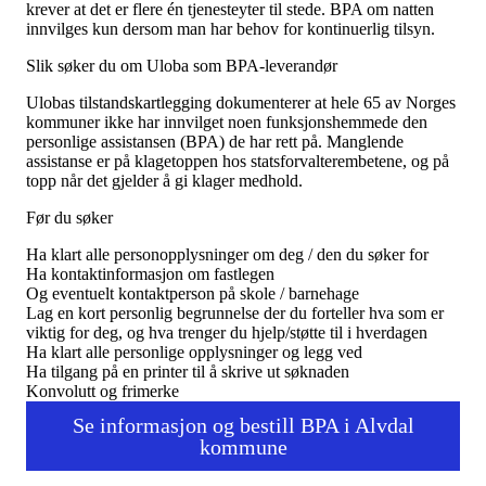
Tall og fakta
krever at det er flere én tjenesteyter til stede. BPA om natten
Om Uloba
innvilges kun dersom man har behov for kontinuerlig tilsyn.
Kontakt Uloba
Supportsenter
Slik søker du om Uloba som BPA-leverandør
Ulobas tilstandskartlegging dokumenterer at hele 65 av Norges
kommuner ikke har innvilget noen funksjonshemmede den
personlige assistansen (BPA) de har rett på. Manglende
assistanse er på klagetoppen hos statsforvalterembetene, og på
topp når det gjelder å gi klager medhold.
Før du søker
Ha klart alle personopplysninger om deg / den du søker for
Ha kontaktinformasjon om fastlegen
Og eventuelt kontaktperson på skole / barnehage
Lag en kort personlig begrunnelse der du forteller hva som er
viktig for deg, og hva trenger du hjelp/støtte til i hverdagen
Ha klart alle personlige opplysninger og legg ved
Ha tilgang på en printer til å skrive ut søknaden
Konvolutt og frimerke
Se informasjon og bestill BPA i Alvdal
kommune