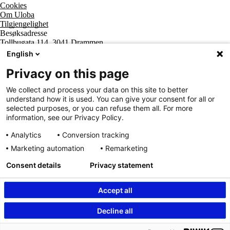
Cookies
Om Uloba
Tilgjengelighet
Besøksadresse
Tollbugata 114, 3041 Drammen
Postadresse
English
Postboks 2474 Strømsø, 3003 Drammen
Supportsenter tlf
Privacy on this page
800 20 202
Sentralbord tlf
We collect and process your data on this site to better
32 20 59 10
understand how it is used. You can give your consent for all or
Organisasjonsnummer
selected purposes, or you can refuse them all. For more
963 890 095
information, see our Privacy Policy.
Analytics
Conversion tracking
Marketing automation
Remarketing
Consent details
Privacy statement
Accept all
Innhold beskyttet av © Uloba – Independent Living Norge SA 2026
Decline all