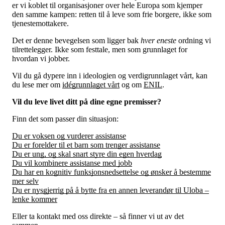
er vi koblet til organisasjoner over hele Europa som kjemper
den samme kampen: retten til å leve som frie borgere, ikke som
tjenestemottakere.
Det er denne bevegelsen som ligger bak
hver eneste
ordning vi
tilrettelegger. Ikke som festtale, men som grunnlaget for
hvordan vi jobber.
Vil du gå dypere inn i ideologien og verdigrunnlaget vårt, kan
du lese mer om
idégrunnlaget vårt
og om
ENIL
.
Vil du leve livet ditt på dine egne premisser?
Finn det som passer din situasjon:
Du er voksen og vurderer assistanse
Du er forelder til et barn som trenger assistanse
Du er ung, og skal snart styre din egen hverdag
Du vil kombinere assistanse med jobb
Du har en kognitiv funksjonsnedsettelse og ønsker å bestemme
mer selv
Du er nysgjerrig på å bytte fra en annen leverandør til Uloba –
lenke kommer
Eller ta kontakt med oss direkte – så finner vi ut av det