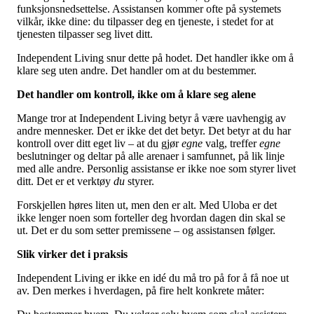
Tall og fakta
funksjonsnedsettelse. Assistansen kommer ofte på systemets
Om Uloba
vilkår, ikke dine: du tilpasser deg en tjeneste, i stedet for at
Kontakt Uloba
tjenesten tilpasser seg livet ditt.
Supportsenter
Independent Living snur dette på hodet. Det handler ikke om å
klare seg uten andre. Det handler om at du bestemmer.
Det handler om kontroll, ikke om å klare seg alene
Mange tror at Independent Living betyr å være uavhengig av
andre mennesker. Det er ikke det det betyr. Det betyr at du har
kontroll over ditt eget liv – at du gjør
egne
valg, treffer
egne
beslutninger og deltar på alle arenaer i samfunnet, på lik linje
med alle andre. Personlig assistanse er ikke noe som styrer livet
ditt. Det er et verktøy
du
styrer.
Forskjellen høres liten ut, men den er alt. Med Uloba er det
ikke lenger noen som forteller deg hvordan dagen din skal se
ut. Det er du som setter premissene – og assistansen følger.
Slik virker det i praksis
Independent Living er ikke en idé du må tro på for å få noe ut
av. Den merkes i hverdagen, på fire helt konkrete måter: