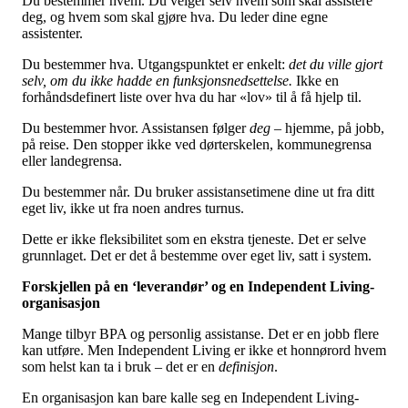
Du bestemmer hvem.
Du velger selv hvem som skal assistere
deg, og hvem som skal gjøre hva. Du leder dine egne
assistenter.
Du bestemmer hva.
Utgangspunktet er enkelt:
det du ville gjort
selv, om du ikke hadde en funksjonsnedsettelse.
Ikke en
forhåndsdefinert liste over hva du har «lov» til å få hjelp til.
Du bestemmer hvor.
Assistansen følger
deg
– hjemme, på jobb,
på reise. Den stopper ikke ved dørterskelen, kommunegrensa
eller landegrensa.
Du bestemmer når.
Du bruker assistansetimene dine ut fra ditt
eget liv, ikke ut fra noen andres turnus.
Dette er ikke fleksibilitet som en ekstra tjeneste. Det er selve
grunnlaget. Det er det å bestemme over eget liv, satt i system.
Forskjellen på en ‘leverandør’ og en Independent Living-
organisasjon
Mange tilbyr BPA og personlig assistanse. Det er en jobb flere
kan utføre. Men Independent Living er ikke et honnørord hvem
som helst kan ta i bruk – det er en
definisjon
.
En organisasjon kan bare kalle seg en Independent Living-