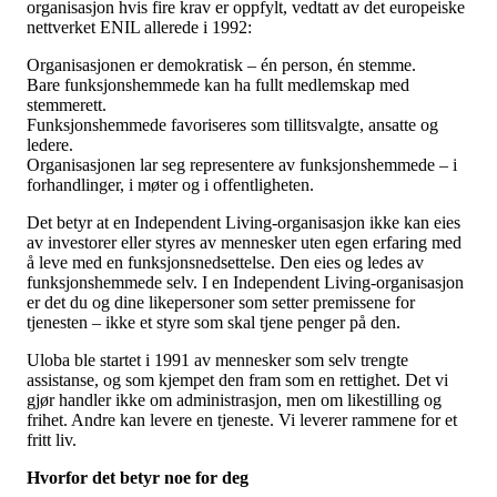
organisasjon hvis fire krav er oppfylt, vedtatt av det europeiske
nettverket ENIL allerede i 1992:
Organisasjonen er demokratisk – én person, én stemme.
Bare funksjonshemmede kan ha fullt medlemskap med
stemmerett.
Funksjonshemmede favoriseres som tillitsvalgte, ansatte og
ledere.
Organisasjonen lar seg representere av funksjonshemmede – i
forhandlinger, i møter og i offentligheten.
Det betyr at en Independent Living-organisasjon ikke kan eies
av investorer eller styres av mennesker uten egen erfaring med
å leve med en funksjonsnedsettelse. Den eies og ledes av
funksjonshemmede selv. I en Independent Living-organisasjon
er det du og dine likepersoner som setter premissene for
tjenesten – ikke et styre som skal tjene penger på den.
Uloba ble startet i 1991 av mennesker som selv trengte
assistanse, og som kjempet den fram som en rettighet. Det vi
gjør handler ikke om administrasjon, men om likestilling og
frihet. Andre kan levere en tjeneste. Vi leverer rammene for et
fritt liv.
Hvorfor det betyr noe for deg