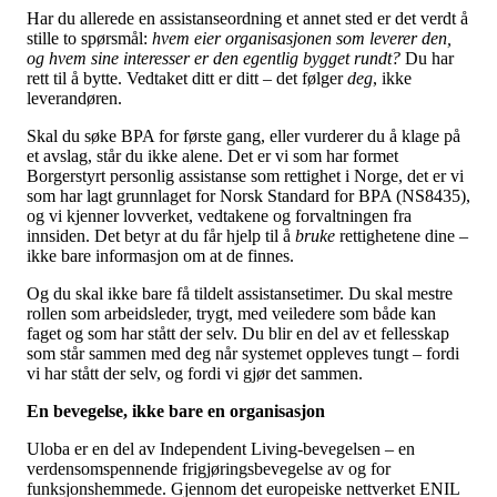
Har du allerede en assistanseordning et annet sted er det verdt å
stille to spørsmål:
hvem eier organisasjonen som leverer den,
og hvem sine interesser er den egentlig bygget rundt?
Du har
rett til å bytte. Vedtaket ditt er ditt – det følger
deg
, ikke
leverandøren.
Skal du søke BPA for første gang, eller vurderer du å klage på
et avslag, står du ikke alene. Det er vi som har formet
Borgerstyrt personlig assistanse som rettighet i Norge, det er vi
som har lagt grunnlaget for Norsk Standard for BPA (NS8435),
og vi kjenner lovverket, vedtakene og forvaltningen fra
innsiden. Det betyr at du får hjelp til å
bruke
rettighetene dine –
ikke bare informasjon om at de finnes.
Og du skal ikke bare få tildelt assistansetimer. Du skal mestre
rollen som arbeidsleder, trygt, med veiledere som både kan
faget og som har stått der selv. Du blir en del av et fellesskap
som står sammen med deg når systemet oppleves tungt – fordi
vi har stått der selv, og fordi vi gjør det sammen.
En bevegelse, ikke bare en organisasjon
Uloba er en del av Independent Living-bevegelsen – en
verdensomspennende frigjøringsbevegelse av og for
funksjonshemmede. Gjennom det europeiske nettverket ENIL