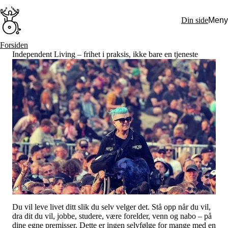
Hopp
til
Din side
Meny
hovedinnhold
Søk:
Forsiden
Independent Living – frihet i praksis, ikke bare en tjeneste
Hva vi gjør
BPA – Borgerstyrt personlig assistanse
BPA og kommunen
Beslutningsstøtteråd
Funksjonsassistanse
Stolte, sterke og synlige historier
Ti gode grunner til å velge Uloba
Engasjer deg
Bli medlem
Bli assistent
Kampsaker
Arrangementer
Independent Living-festivalen
Skansgård-forelesningen
Medlemsrådet
Selvsagt
Bente Skansgårds Independent Living-fond
Du vil leve livet ditt slik du selv velger det. Stå opp når du vil,
Om oss
dra dit du vil, jobbe, studere, være forelder, venn og nabo – på
Nyheter
dine egne premisser. Dette er ingen selvfølge for mange med en