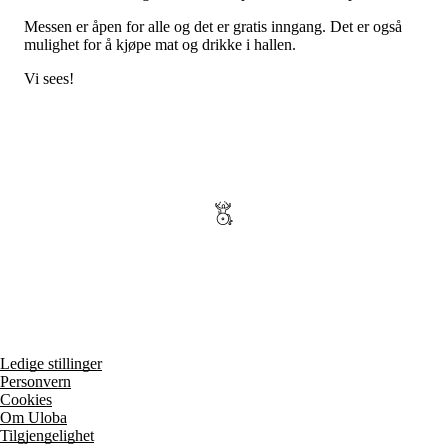
Tall og fakta
Om Uloba
Messen er åpen for alle og det er gratis inngang. Det er også
Kontakt Uloba
mulighet for å kjøpe mat og drikke i hallen.
Supportsenter
Vi sees!
Ledige stillinger
Personvern
Cookies
Om Uloba
Tilgjengelighet