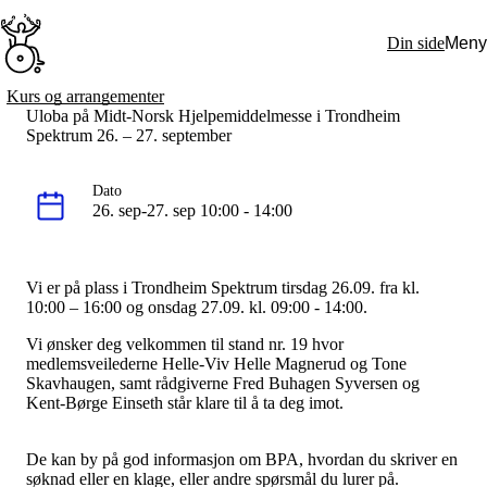
Hopp
til
Din side
Meny
hovedinnhold
Søk:
Kurs og arrangementer
Uloba på Midt-Norsk Hjelpemiddelmesse i Trondheim
Hva vi gjør
Spektrum 26. – 27. september
BPA – Borgerstyrt personlig assistanse
BPA og kommunen
Beslutningsstøtteråd
Dato
Funksjonsassistanse
26. sep-27. sep 10:00 - 14:00
Stolte, sterke og synlige historier
Ti gode grunner til å velge Uloba
Engasjer deg
Bli medlem
Vi er på plass i Trondheim Spektrum tirsdag 26.09. fra kl.
Bli assistent
10:00 – 16:00 og onsdag 27.09. kl. 09:00 - 14:00
.
Kampsaker
Arrangementer
Vi ønsker deg velkommen til stand nr. 19 hvor
Independent Living-festivalen
medlemsveilederne Helle-Viv Helle Magnerud og Tone
Skansgård-forelesningen
Skavhaugen, samt rådgiverne Fred Buhagen Syversen og
Medlemsrådet
Kent-Børge Einseth står klare til å ta deg imot.
Selvsagt
Bente Skansgårds Independent Living-fond
Om oss
De kan by på god informasjon om BPA, hvordan du skriver en
Nyheter
søknad eller en klage, eller andre spørsmål du lurer på.