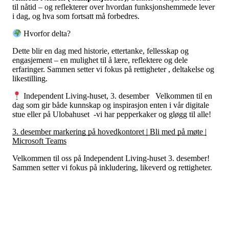
til nåtid – og reflekterer over hvordan funksjonshemmede lever
i dag, og hva som fortsatt må forbedres.
Hvorfor delta?
Dette blir en dag med
historie, ettertanke, fellesskap og
engasjement
– en mulighet til å lære, reflektere og dele
erfaringer. Sammen setter vi fokus på rettigheter
, deltakelse og
likestilling.
Independent Living-huset, 3. desember
Velkommen til en
dag som gir både kunnskap og inspirasjon enten i vår digitale
stue eller på Ulobahuset -vi har pepperkaker og gløgg til alle!
3. desember markering på hovedkontoret | Bli med på møte |
Microsoft Teams
Velkommen til oss på Independent Living-huset 3. desember!
Sammen setter vi fokus på inkludering, likeverd og rettigheter.