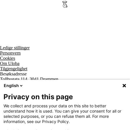
Ledige stillinger
Personvern
Cookies
Om Uloba
Tilgjengelighet
Besøksadresse
Tollbugata 114, 3041 Drammen
Postadresse
English
Postboks 2474 Strømsø, 3003 Drammen
Supportsenter tlf
Privacy on this page
800 20 202
Sentralbord tlf
We collect and process your data on this site to better
32 20 59 10
understand how it is used. You can give your consent for all or
Organisasjonsnummer
selected purposes, or you can refuse them all. For more
963 890 095
information, see our Privacy Policy.