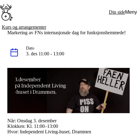
Hopp
til
Din side
Meny
hovedinnhold
Søk:
Kurs og arrangementer
Markering av FNs internasjonale dag for funksjonshemmede!
Hva vi gjør
BPA – Borgerstyrt personlig assistanse
BPA og kommunen
Dato
Beslutningsstøtteråd
3. des 11:00 - 13:00
Funksjonsassistanse
Stolte, sterke og synlige historier
Ti gode grunner til å velge Uloba
Engasjer deg
Bli medlem
Bli assistent
Kampsaker
Arrangementer
Independent Living-festivalen
Skansgård-forelesningen
Medlemsrådet
Selvsagt
Når:
Onsdag 3. desember
Bente Skansgårds Independent Living-fond
Klokken:
Kl. 11:00–13:00
Om oss
Hvor:
Independent Living-huset, Drammen
Nyheter