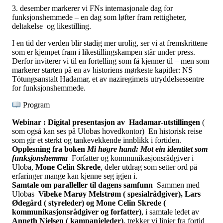
Tall og fakta
3. desember markerer vi FNs internasjonale dag for
Om Uloba
funksjonshemmede
– en dag som løfter fram rettigheter,
Kontakt Uloba
deltakelse og likestilling.
Supportsenter
I en tid der verden blir stadig mer urolig, ser vi at fremskrittene
som er kjempet fram i likestillingskampen står under press.
Derfor inviterer vi til en fortelling som få kjenner til – men som
markerer starten på en av historiens mørkeste kapitler:
NS
Tötungsanstalt Hadamar
, et av naziregimets utryddelsessentre
for funksjonshemmede.
Program
Webinar : Digital presentasjon av Hadamar-utstillingen
(
som også kan ses på Ulobas hovedkontor) En historisk reise
som gir et sterkt og tankevekkende innblikk i fortiden.
Opplesning fra boken
Mi høgre hand: Mot ein identitet som
funksjonshemma
Forfatter og kommunikasjonsrådgiver i
Uloba,
Mone Celin Skrede
, deler utdrag som setter ord på
erfaringer mange kan kjenne seg igjen i.
Samtale om paralleller til dagens samfunn
Sammen med
Ulobas
Vibeke Marøy Melstrøm ( spesialrådgiver), Lars
Ødegård ( styreleder) og Mone Celin Skrede (
kommunikasjonsrådgiver og forfatter)
, i samtale ledet av
Anneth Nielsen ( kampanjeleder)
, trekker vi linjer fra fortid