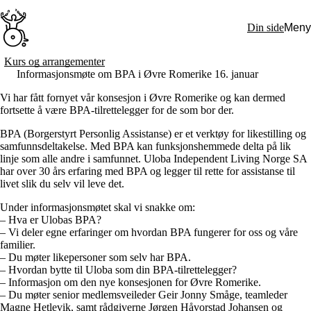
Hopp
til
Din side
Meny
hovedinnhold
Søk:
Kurs og arrangementer
Informasjonsmøte om BPA i Øvre Romerike 16. januar
Hva vi gjør
BPA – Borgerstyrt personlig assistanse
Vi har fått fornyet vår konsesjon i Øvre Romerike og kan dermed
BPA og kommunen
fortsette å være BPA-tilrettelegger for de som bor der.
Beslutningsstøtteråd
Funksjonsassistanse
BPA (Borgerstyrt Personlig Assistanse) er et verktøy for likestilling og
Stolte, sterke og synlige historier
samfunnsdeltakelse. Med BPA kan funksjonshemmede delta på lik
Ti gode grunner til å velge Uloba
linje som alle andre i samfunnet. Uloba Independent Living Norge SA
Engasjer deg
har over 30 års erfaring med BPA og legger til rette for assistanse til
Bli medlem
livet slik du selv vil leve det.
Bli assistent
Kampsaker
Under informasjonsmøtet skal vi snakke om:
Arrangementer
– Hva er Ulobas BPA?
Independent Living-festivalen
– Vi deler egne erfaringer om hvordan BPA fungerer for oss og våre
Skansgård-forelesningen
familier.
Medlemsrådet
– Du møter likepersoner som selv har BPA.
Selvsagt
– Hvordan bytte til Uloba som din BPA-tilrettelegger?
Bente Skansgårds Independent Living-fond
– Informasjon om den nye konsesjonen for Øvre Romerike.
Om oss
– Du møter senior medlemsveileder Geir Jonny Småge, teamleder
Nyheter
Magne Hetlevik, samt rådgiverne Jørgen Håvorstad Johansen og