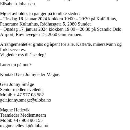
Tall og fakta
Elisabeth Johansen.
Om Uloba
Kontakt Uloba
Møtet avholdes to ganger på to ulike steder:
Supportsenter
– Tirsdag 16. januar 2024 klokken 19:00 – 20:30 på Kafé Raus,
Panorama Kulturhus, Rådhusgata 5, 2080 Sundet.
– Onsdag 17. januar 2024 klokken 19:00 – 20:30 på Scandic Oslo
Airport, Ravinevegen 15, 2060 Gardermoen.
Arrangementet er gratis og åpent for alle. Kaffe/te, mineralvann og
frukt serveres.
Vi gleder oss til å se deg!
Lurer du på noe?
Kontakt Geir Jonny eller Magne:
Geir Jonny Småge
Senior medlemsveileder
Mobil: + 47 977 08 582
geir.jonny.smage@uloba.no
Magne Hetlevik
Teamleder Medlemsteam
Mobil: +47 908 96 155
magne.hetlevik@uloba.no