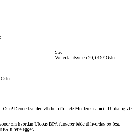
Engasjer deg
lo
Bli medlem
Bli assistent
Kampsaker
Sted
Arrangementer
Wergelandsveien 29, 0167 Oslo
Independent Living-festivalen
Skansgård-forelesningen
Medlemsrådet
Selvsagt
7 Oslo
Bente Skansgårds Independent Living-fond
 i Oslo! Denne kvelden vil du treffe hele Medlemsteamet i Uloba og vi 
rsoner om hvordan Ulobas BPA fungerer både til hverdag og fest.
BPA-tilrettelegger.