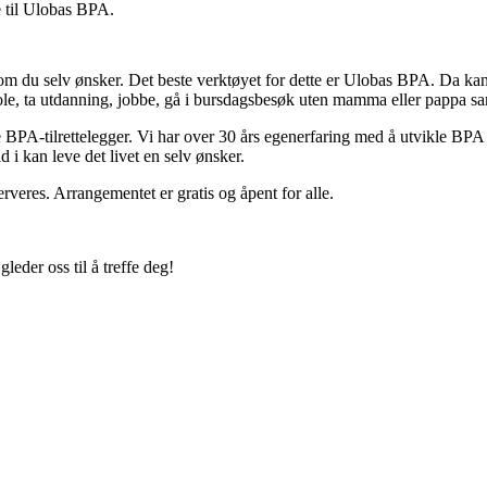
te til Ulobas BPA.
m du selv ønsker. Det beste verktøyet for dette er Ulobas BPA. Da kan 
le, ta utdanning, jobbe, gå i bursdagsbesøk uten mamma eller pappa samt
e BPA-tilrettelegger. Vi har over 30 års egenerfaring med å utvikle BPA
lad i kan leve det livet en selv ønsker.
erveres. Arrangementet er gratis og åpent for alle.
leder oss til å treffe deg!