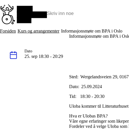
Hopp
til
hovedinnhold
Søk:
Hva vi gjør
Forsiden
Kurs og arrangementer
Informasjonsmøte om BPA i Oslo
BPA – Borgerstyrt personlig assistanse
Informasjonsmøte om BPA i Os
BPA og kommunen
Beslutningsstøtteråd
Dato
Funksjonsassistanse
25. sep 18:30 - 20:29
Stolte, sterke og synlige historier
Ti gode grunner til å velge Uloba
Sted:
Wergelandsveien 29, 016
Dato
:
25.09.2024
Tid:
18:30 - 20:30
Uloba kommer til Litteraturhuset
Hva er Ulobas BPA?
Våre egne erfaringer som likepe
Fordeler ved å velge Uloba som 