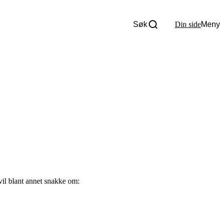
Søk
Din side
Meny
Om oss
Nyheter
Tall og fakta
Om Uloba
Kontakt Uloba
Supportsenter
vil blant annet snakke om: