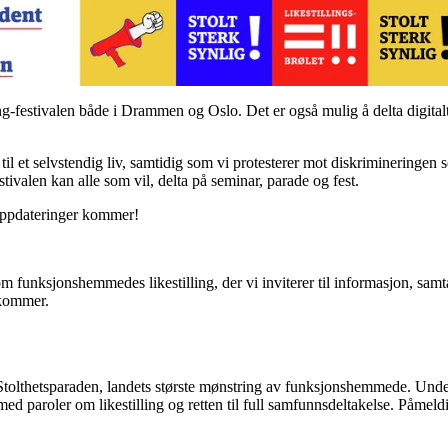
-festivalen både i Drammen og Oslo. Det er også mulig å delta digitalt.
 til et selvstendig liv, samtidig som vi protesterer mot diskrimineringen
valen kan alle som vil, delta på seminar, parade og fest.
oppdateringer kommer!
om funksjonshemmedes likestilling, der vi inviterer til informasjon, samt
 kommer.
tolthetsparaden, landets største mønstring av funksjonshemmede. Under 
ed paroler om likestilling og retten til full samfunnsdeltakelse. Påmel