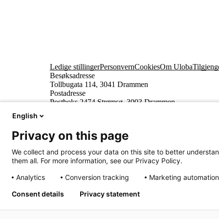
Ledige stillinger
Personvern
Cookies
Om Uloba
Tilgjeng
Besøksadresse
Tollbugata 114, 3041 Drammen
Postadresse
Postboks 2474 Strømsø, 3003 Drammen
English
Privacy on this page
We collect and process your data on this site to better understan
them all. For more information, see our Privacy Policy.
Analytics
Conversion tracking
Marketing automation
Innhold beskyttet av © Uloba – Independent Living 
Consent details
Privacy statement