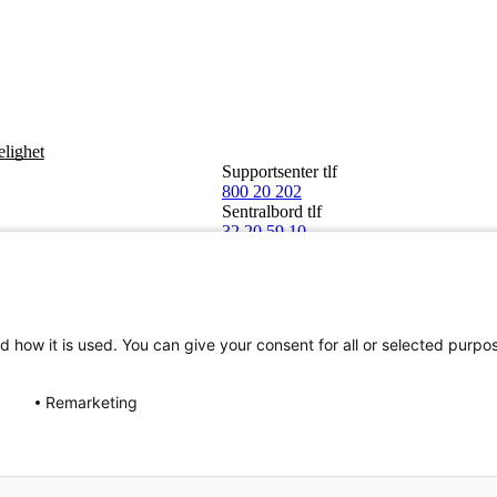
elighet
Supportsenter tlf
800 20 202
Sentralbord tlf
32 20 59 10
d how it is used. You can give your consent for all or selected purpo
Remarketing
Norge SA 2026