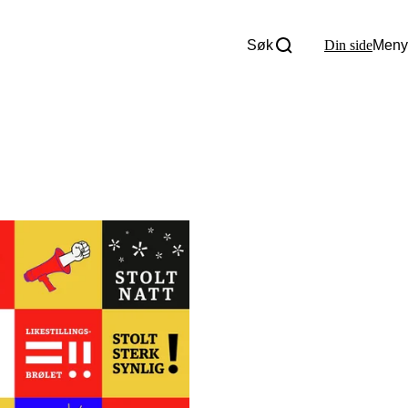
Søk
Din side
Meny
Om oss
Nyheter
Tall og fakta
Om Uloba
Kontakt Uloba
Supportsenter