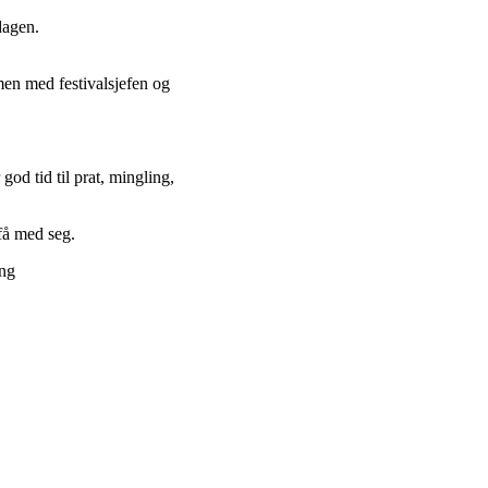
m dagen.
men med festivalsjefen og
god tid til prat, mingling,
 få med seg.
ing