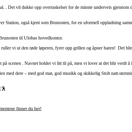
val. . Det vil dukke opp overraskelser for de minste underveis gjenno
River Station, også kjent som Brunosten, for en uformell oppladning sam
 Brunosten til Ulobas hovedkontor.
 ruller vi ut den røde løperen, fyrer opp grillen og åpner baren! Det blir 
 på scenen . Navnet holder vi litt til på, men vi lover at det blir verdt å
ivalen med dere – med god mat, god musikk og skikkelig Stolt natt-stemn
mentene finner du her!