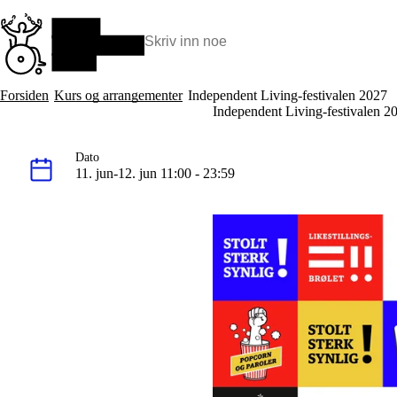
Hopp
til
hovedinnhold
Søk:
Hva vi gjør
Forsiden
Kurs og arrangementer
Independent Living-festivalen 2027
BPA – Borgerstyrt personlig assistanse
Independent Living-festivalen 2
BPA og kommunen
Beslutningsstøtteråd
Dato
Funksjonsassistanse
11. jun-12. jun 11:00 - 23:59
Stolte, sterke og synlige historier
Ti gode grunner til å velge Uloba