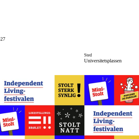
Engasjer deg
027
Bli medlem
Bli assistent
Kampsaker
Sted
Arrangementer
Universitetsplassen
Independent Living-festivalen
Skansgård-forelesningen
Medlemsrådet
Selvsagt
Bente Skansgårds Independent Living-fond