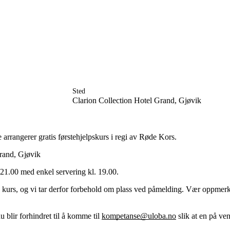
Engasjer deg
Bli medlem
Bli assistent
Kampsaker
Sted
Arrangementer
Clarion Collection Hotel Grand, Gjøvik
Independent Living-festivalen
Skansgård-forelesningen
Medlemsrådet
Selvsagt
rrangerer gratis førstehjelpskurs i regi av Røde Kors.
Bente Skansgårds Independent Living-fond
Grand, Gjøvik
. 21.00 med enkel servering kl. 19.00.
pr. kurs, og vi tar derfor forbehold om plass ved påmelding. Vær oppmer
 blir forhindret til å komme til
kompetanse@uloba.no
slik at en på ven