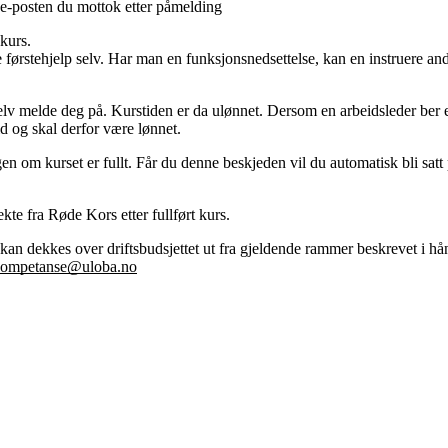
s e-posten du mottok etter påmelding
skurs.
ørstehjelp selv. Har man en funksjonsnedsettelse, kan en instruere andr
lv melde deg på. Kurstiden er da ulønnet. Dersom en arbeidsleder ber en
id og skal derfor være lønnet.
gen om kurset er fullt. Får du denne beskjeden vil du automatisk bli satt
ekte fra Røde Kors etter fullført kurs.
t kan dekkes over driftsbudsjettet ut fra gjeldende rammer beskrevet i
ompetanse@uloba.no