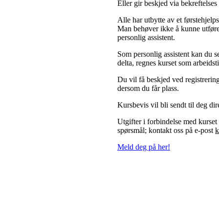
Eller gir beskjed via bekreftelse
Alle har utbytte av et førstehjelp
Man behøver ikke å kunne utføre f
personlig assistent.
Som personlig assistent kan du se
delta, regnes kurset som arbeidst
Du vil få beskjed ved registrerin
dersom du får plass.
Kursbevis vil bli sendt til deg dir
Utgifter i forbindelse med kurse
spørsmål; kontakt oss på e-post
k
Meld deg på her!