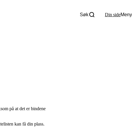
Søk
Din side
Meny
Om oss
Nyheter
Tall og fakta
Om Uloba
Kontakt Uloba
Supportsenter
ksom på at det er bindene
telisten kan få din plass.