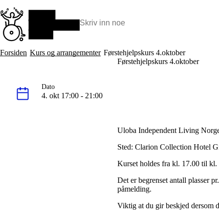
Hopp
til
hovedinnhold
Søk:
Hva vi gjør
Forsiden
Kurs og arrangementer
Førstehjelpskurs 4.oktober
BPA – Borgerstyrt personlig assistanse
Førstehjelpskurs 4.oktober
BPA og kommunen
Beslutningsstøtteråd
Dato
Funksjonsassistanse
4. okt 17:00 - 21:00
Stolte, sterke og synlige historier
Ti gode grunner til å velge Uloba
Uloba Independent Living Norge a
Sted: Clarion Collection Hotel 
Kurset holdes fra kl. 17.00 til kl
Det er begrenset antall plasser 
påmelding.
Viktig
at du gir beskjed dersom du