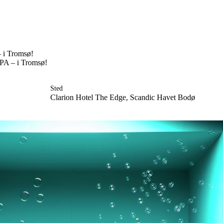
 i Tromsø!
Engasjer deg
PA – i Tromsø!
Bli medlem
Bli assistent
Kampsaker
Sted
Arrangementer
Clarion Hotel The Edge, Scandic Havet Bodø
Independent Living-festivalen
Skansgård-forelesningen
Medlemsrådet
Selvsagt
Bente Skansgårds Independent Living-fond