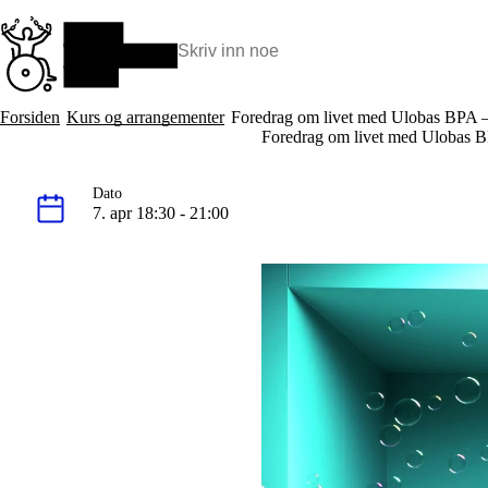
Hopp
til
hovedinnhold
Søk:
Hva vi gjør
Forsiden
Kurs og arrangementer
Foredrag om livet med Ulobas BPA –
BPA – Borgerstyrt personlig assistanse
Foredrag om livet med Ulobas B
BPA og kommunen
Beslutningsstøtteråd
Dato
Funksjonsassistanse
7. apr 18:30 - 21:00
Stolte, sterke og synlige historier
Ti gode grunner til å velge Uloba