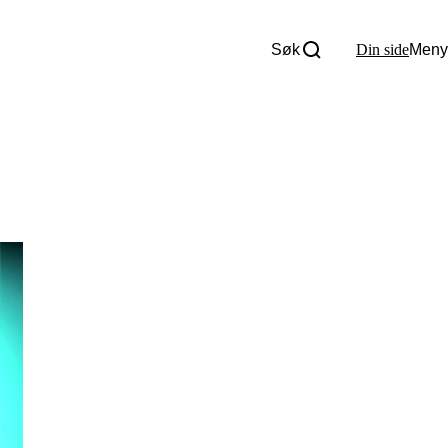
Søk
Din side
Meny
Om oss
Nyheter
Tall og fakta
Om Uloba
Kontakt Uloba
Supportsenter